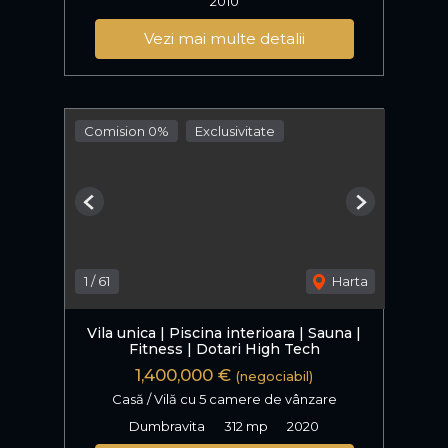
2010
Vezi mai multe detalii
Comision 0%
Exclusivitate
Previous
Next
1
/
61
Harta
Vila unica | Piscina interioara | Sauna |
Fitness | Dotari High Tech
1,400,000 €
(negociabil)
Casă / Vilă cu 5 camere de vânzare
Dumbravita
312 mp
2020