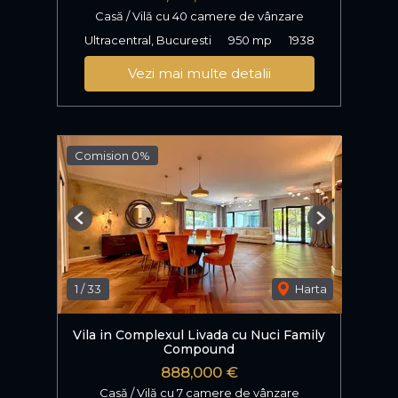
Casă / Vilă cu 40 camere de vânzare
Ultracentral, Bucuresti
950 mp
1938
Vezi mai multe detalii
Comision 0%
Previous
Next
1
/
33
Harta
Vila in Complexul Livada cu Nuci Family
Compound
888,000 €
Casă / Vilă cu 7 camere de vânzare