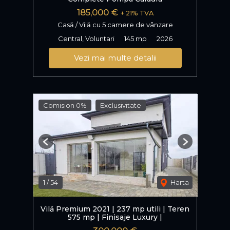
185,000 €
+ 21% TVA
Casă / Vilă cu 5 camere de vânzare
Central, Voluntari
145 mp
2026
Vezi mai multe detalii
Comision 0%
Exclusivitate
Previous
Next
1
/
54
Harta
Vilă Premium 2021 | 237 mp utili | Teren
575 mp | Finisaje Luxury |