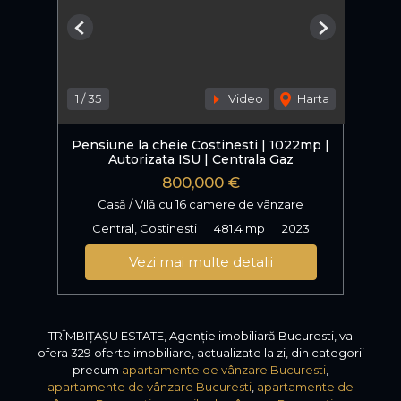
Previous
Next
1
/
35
Video
Harta
Pensiune la cheie Costinesti | 1022mp |
Autorizata ISU | Centrala Gaz
800,000 €
Casă / Vilă cu 16 camere de vânzare
Central, Costinesti
481.4 mp
2023
Vezi mai multe detalii
TRÎMBIȚAȘU ESTATE, Agenție imobiliară Bucuresti, va
ofera 329 oferte imobiliare, actualizate la zi, din categorii
precum
apartamente de vânzare Bucuresti
,
apartamente de vânzare Bucuresti
,
apartamente de