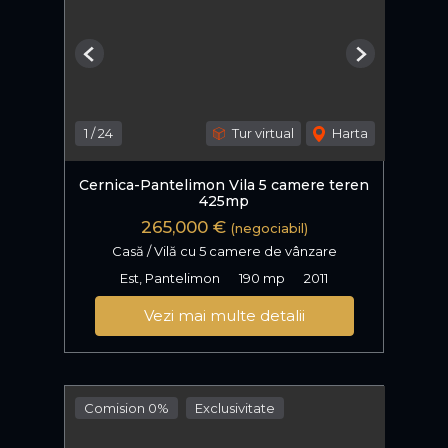
Previous
Next
1
/
24
Tur virtual
Harta
Cernica-Pantelimon Vila 5 camere teren
425mp
265,000 €
(negociabil)
Casă / Vilă cu 5 camere de vânzare
Est, Pantelimon
190 mp
2011
Vezi mai multe detalii
Comision 0%
Exclusivitate