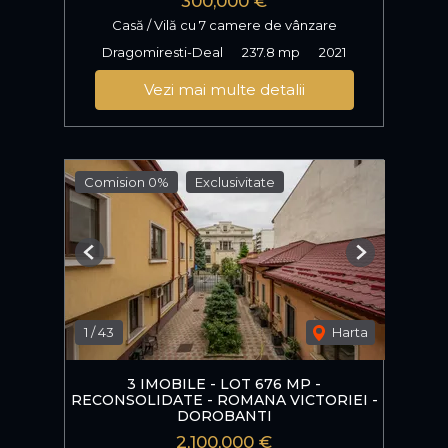
300,000 €
Casă / Vilă cu 7 camere de vânzare
Dragomiresti-Deal
237.8 mp
2021
Vezi mai multe detalii
Comision 0%
Exclusivitate
Previous
Next
1
/
43
Harta
3 IMOBILE - LOT 676 MP -
RECONSOLIDATE - ROMANA VICTORIEI -
DOROBANTI
2,100,000 €