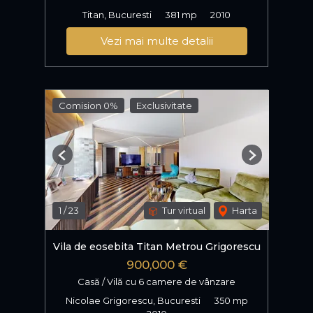
Titan, Bucuresti
381 mp
2010
Vezi mai multe detalii
Comision 0%
Exclusivitate
Previous
Next
1
/
23
Tur virtual
Harta
Vila de eosebita Titan Metrou Grigorescu
900,000 €
Casă / Vilă cu 6 camere de vânzare
Nicolae Grigorescu, Bucuresti
350 mp