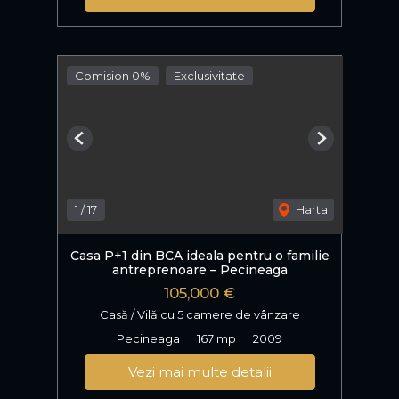
Comision 0%
Exclusivitate
Previous
Next
1
/
17
Harta
Casa P+1 din BCA ideala pentru o familie
antreprenoare – Pecineaga
105,000 €
Casă / Vilă cu 5 camere de vânzare
Pecineaga
167 mp
2009
Vezi mai multe detalii