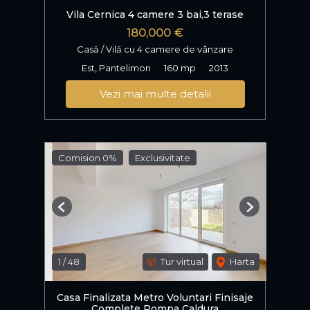
Vila Cernica 4 camere 3 bai,3 terase
180,000 €
Casă / Vilă cu 4 camere de vânzare
Est, Pantelimon
160 mp
2013
Vezi mai multe detalii
Comision 0%
Exclusivitate
Previous
Next
1
/
48
Tur virtual
Harta
Casa Finalizata Metro Voluntari Finisaje
Complete Pompa Caldura