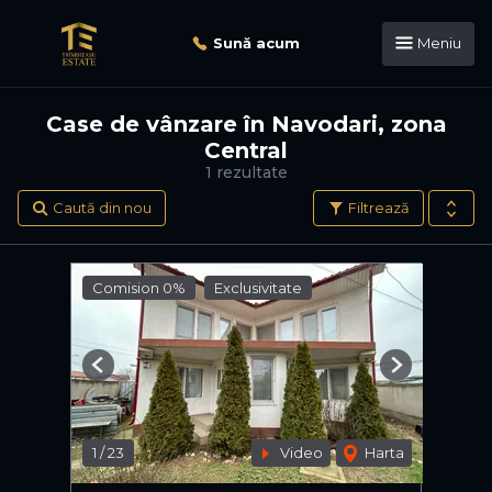
Sună acum
Meniu
Case de vânzare în Navodari, zona
Central
1 rezultate
Caută din nou
Filtrează
Comision 0%
Exclusivitate
Previous
Next
1
/
23
Video
Harta