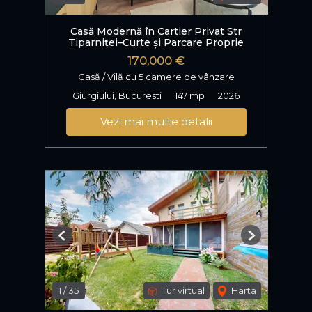
Casă Modernă în Cartier Privat Str
Tiparniței–Curte și Parcare Proprie
170,000 €
Casă / Vilă cu 5 camere de vânzare
Giurgiului, Bucuresti
147 mp
2026
Vezi mai multe detalii
Previous
Next
1
/
35
Tur virtual
Harta