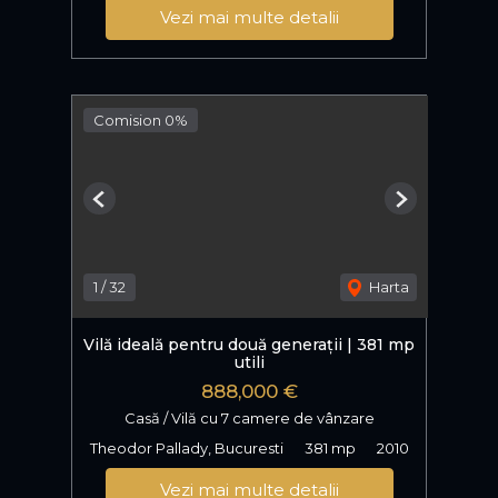
Vezi mai multe detalii
Comision 0%
Previous
Next
1
/
32
Harta
Vilă ideală pentru două generații | 381 mp
utili
888,000 €
Casă / Vilă cu 7 camere de vânzare
Theodor Pallady, Bucuresti
381 mp
2010
Vezi mai multe detalii