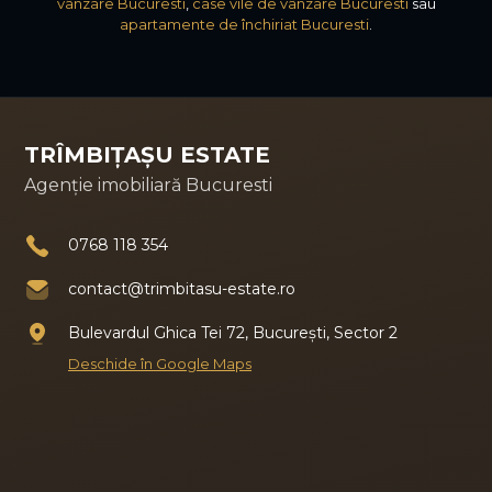
vânzare Bucuresti
,
case vile de vânzare Bucuresti
sau
apartamente de închiriat Bucuresti
.
TRÎMBIȚAȘU ESTATE
Agenție imobiliară Bucuresti
0768 118 354
contact@trimbitasu-estate.ro
Bulevardul Ghica Tei 72, București, Sector 2
Deschide în Google Maps