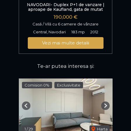
NAVODARI- Duplex P+1 de vanzare |
aproape de Kaufland, gata de mutat
190,000 €
Casă / Vilă cu 6 camere de vânzare
Central, Navodari
183 mp
2012
Vezi mai multe detalii
Te-ar putea interesa și:
Comision 0%
Exclusivitate
Previous
Next
1
/
29
Harta