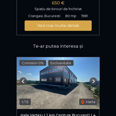
650 €
Spațiu de birouri de închiriat
Crangasi, Bucuresti
80 mp
1981
Vezi mai multe detalii
Te-ar putea interesa și:
Comision 0%
Exclusivitate
Previous
Next
1
/
13
Harta
Hala Varteju | 1 km Centura Bucuresti | 4