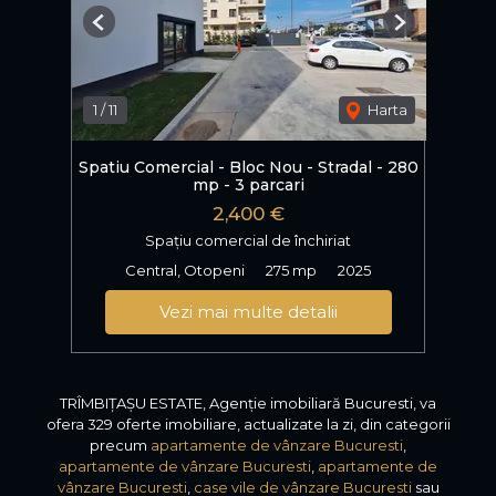
Previous
Next
1
/
11
Harta
Spatiu Comercial - Bloc Nou - Stradal - 280
mp - 3 parcari
2,400 €
Spațiu comercial de închiriat
Central, Otopeni
275 mp
2025
Vezi mai multe detalii
TRÎMBIȚAȘU ESTATE, Agenție imobiliară Bucuresti, va
ofera 329 oferte imobiliare, actualizate la zi, din categorii
precum
apartamente de vânzare Bucuresti
,
apartamente de vânzare Bucuresti
,
apartamente de
vânzare Bucuresti
,
case vile de vânzare Bucuresti
sau