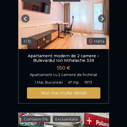
Previous
Next
1
/
12
Harta
Apartament modern de 2 camere –
Bulevardul Ion Mihalache 339
550 €
Apartament cu 2 camere de închiriat
1 Mai, Bucuresti
47 mp
1973
Vezi mai multe detalii
Comision 0%
Exclusivitate