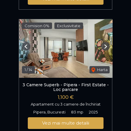
Comision 0%
Exclusivitate
Previous
Next
1
/
14
Harta
3 Camere Superb - Pipera - First Estate -
Loc parcare
1,100 €
Apartament cu 3 camere de închiriat
Pipera, Bucuresti
83 mp
2025
Vezi mai multe detalii