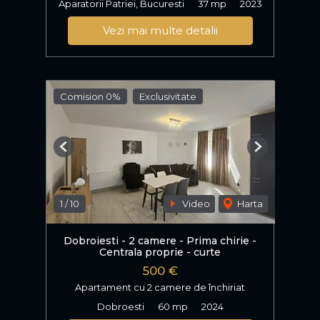
Aparatorii Patriei, Bucuresti
37 mp
2023
Vezi mai multe detalii
Comision 0%
Exclusivitate
Previous
Next
1
/
10
Video
Harta
Dobroiesti - 2 camere - Prima chirie -
Centrala proprie - curte
500 €
Apartament cu 2 camere de închiriat
Dobroesti
60 mp
2024