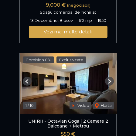
9,000 €
(negociabil)
Spațiu comercial de închiriat
13 Decembrie, Brasov
612 mp
1950
Vezi mai multe detalii
Comision 0%
Exclusivitate
Previous
Next
1
/
10
Video
Harta
UNIRII - Octavian Goga | 2 Camere 2
Balcoane + Metrou
550 €