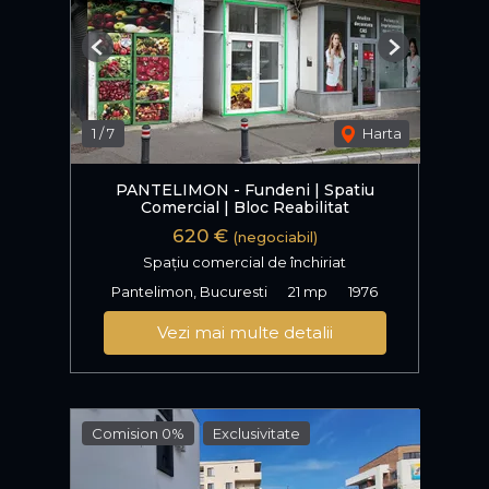
Previous
Next
1
/
7
Harta
PANTELIMON - Fundeni | Spatiu
Comercial | Bloc Reabilitat
620 €
(negociabil)
Spațiu comercial de închiriat
Pantelimon, Bucuresti
21 mp
1976
Vezi mai multe detalii
Comision 0%
Exclusivitate