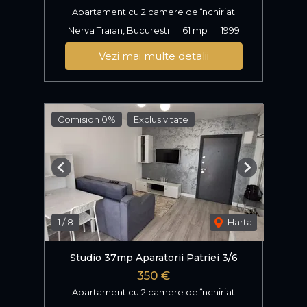
Apartament cu 2 camere de închiriat
Nerva Traian, Bucuresti
61 mp
1999
Vezi mai multe detalii
Comision 0%
Exclusivitate
Previous
Next
1
/
8
Harta
Studio 37mp Aparatorii Patriei 3/6
350 €
Apartament cu 2 camere de închiriat