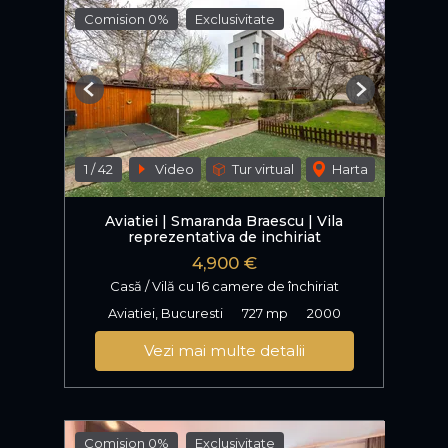
Comision 0%
Exclusivitate
Previous
Next
1
/
42
Video
Tur virtual
Harta
Aviatiei | Smaranda Braescu | Vila
reprezentativa de inchiriat
4,900 €
Casă / Vilă cu 16 camere de închiriat
Aviatiei, Bucuresti
727 mp
2000
Vezi mai multe detalii
Comision 0%
Exclusivitate