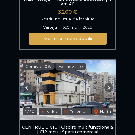
km A0
3,200 €
Spațiu industrial de închiriat
Varteju
550 mp
2025
Vezi mai multe detalii
Comision 0%
Exclusivitate
Previous
Next
1
/
20
Video
Tur virtual
Harta
CENTRUL CIVIC | Cladire multifunctionala
| 612 mpu | Spatiu comercial