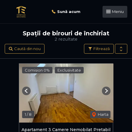
Sună acum
Meniu
Spații de birouri de închiriat
2 rezultate
Caută din nou
Filtrează
Comision 0%
Exclusivitate
Previous
Next
1
/
8
Harta
Apartament 3 Camere Nemobilat Pretabil