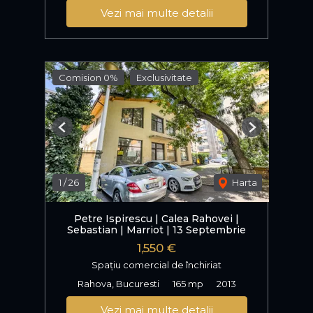
Vezi mai multe detalii
Comision 0%
Exclusivitate
Previous
Next
1
/
26
Harta
Petre Ispirescu | Calea Rahovei |
Sebastian | Marriot | 13 Septembrie
1,550 €
Spațiu comercial de închiriat
Rahova, Bucuresti
165 mp
2013
Vezi mai multe detalii