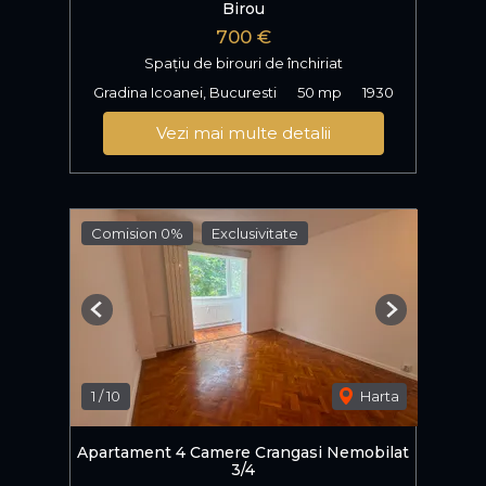
Birou
700 €
Spațiu de birouri de închiriat
Gradina Icoanei, Bucuresti
50 mp
1930
Vezi mai multe detalii
Comision 0%
Exclusivitate
Previous
Next
1
/
10
Harta
Apartament 4 Camere Crangasi Nemobilat
3/4