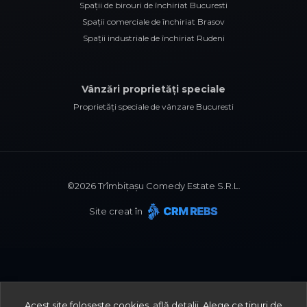
Spații de birouri de închiriat Bucuresti
Spații comerciale de închiriat Brasov
Spații industriale de închiriat Rudeni
Vânzări proprietăți speciale
Proprietăți speciale de vânzare Bucuresti
©
2026
Trîmbițașu Comedy Estate S.R.L.
Site creat în
Acest site folosește cookies,
află detalii
.
Alege ce tipuri de