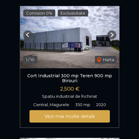
Comision 0%
Exclusivitate
Previous
Next
1
/
10
Harta
Cort Industrial 300 mp Teren 900 mp
Birouri
2,500 €
Spațiu industrial de închiriat
Central, Magurele
350 mp
2020
Vezi mai multe detalii