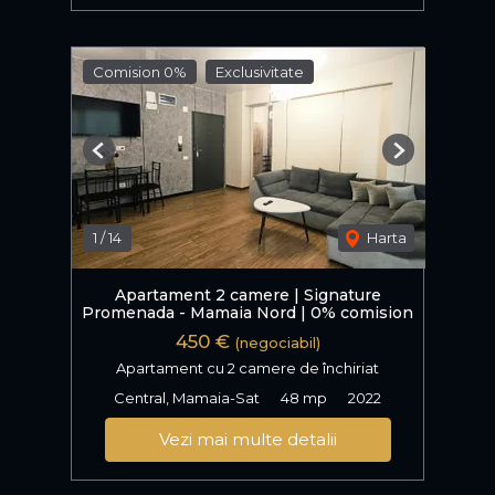
Comision 0%
Exclusivitate
Previous
Next
1
/
14
Harta
Apartament 2 camere | Signature
Promenada - Mamaia Nord | 0% comision
450 €
(negociabil)
Apartament cu 2 camere de închiriat
Central, Mamaia-Sat
48 mp
2022
Vezi mai multe detalii