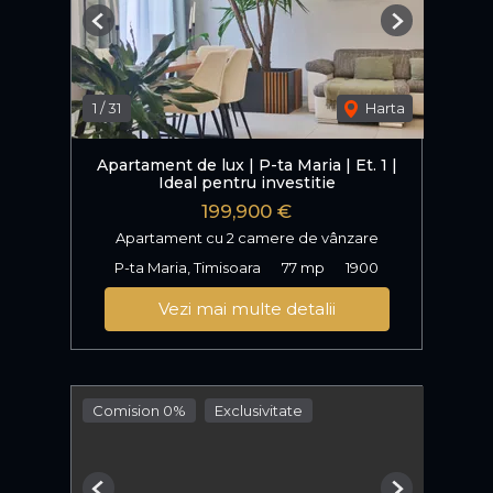
Previous
Next
1
/
31
Harta
Apartament de lux | P-ta Maria | Et. 1 |
Ideal pentru investitie
199,900 €
Apartament cu 2 camere de vânzare
P-ta Maria, Timisoara
77 mp
1900
Vezi mai multe detalii
Comision 0%
Exclusivitate