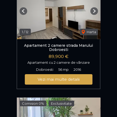
Previous
Next
1
/
12
Harta
Apartament 2 camere strada Marului
Dobroesti
89,900 €
Apartament cu 2 camere de vânzare
Dobroesti
56 mp
2016
Vezi mai multe detalii
Comision 0%
Exclusivitate