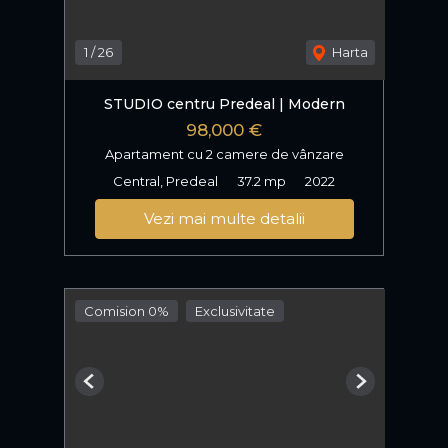
1
/
26
Harta
STUDIO centru Predeal | Modern
98,000 €
Apartament cu 2 camere de vânzare
Central, Predeal
37.2 mp
2022
Vezi mai multe detalii
Comision 0%
Exclusivitate
Previous
Next