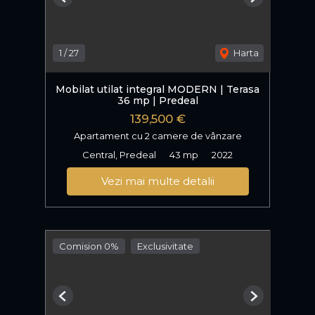
Previous
Next
1
/
27
Harta
Mobilat utilat integral MODERN | Terasa
36 mp | Predeal
139,500 €
Apartament cu 2 camere de vânzare
Central, Predeal
43 mp
2022
Vezi mai multe detalii
Comision 0%
Exclusivitate
Previous
Next