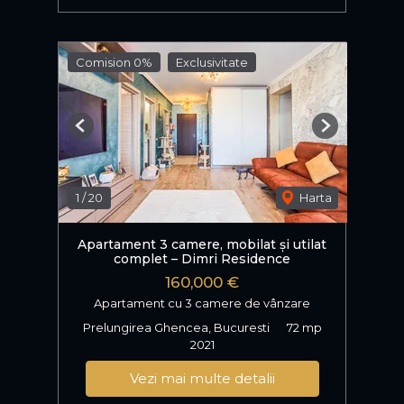
Comision 0%
Exclusivitate
Previous
Next
1
/
20
Harta
Apartament 3 camere, mobilat și utilat
complet – Dimri Residence
160,000 €
Apartament cu 3 camere de vânzare
Prelungirea Ghencea, Bucuresti
72 mp
2021
Vezi mai multe detalii