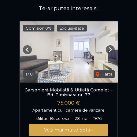
Te-ar putea interesa și:
Comision 0%
Exclusivitate
Previous
Next
1
/
8
Harta
Garsonieră Mobilată & Utilată Complet –
Bd. Timișoara nr. 37
75,000 €
Apartament cu 1 camere de vânzare
Militari, Bucuresti
28 mp
1976
Vezi mai multe detalii