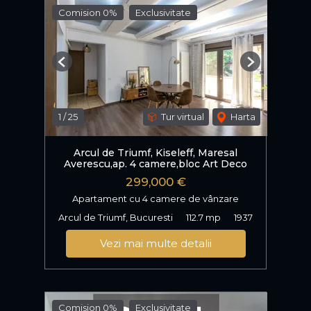
Comision 0%
Exclusivitate
Previous
Next
1
/
25
Tur virtual
Harta
Arcul de Triumf, Kiseleff, Maresal
Averescu,ap. 4 camere,bloc Art Deco
299,000 €
Apartament cu 4 camere de vânzare
Arcul de Triumf, Bucuresti
112.7 mp
1937
Vezi mai multe detalii
Comision 0%
Exclusivitate