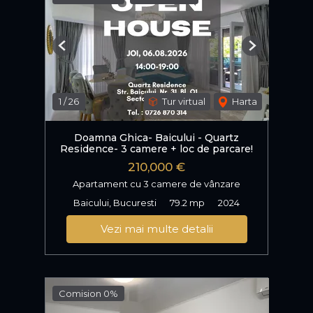
Previous
Next
1
/
26
Tur virtual
Harta
Doamna Ghica- Baicului - Quartz
Residence- 3 camere + loc de parcare!
210,000 €
Apartament cu 3 camere de vânzare
Baicului, Bucuresti
79.2 mp
2024
Vezi mai multe detalii
Comision 0%