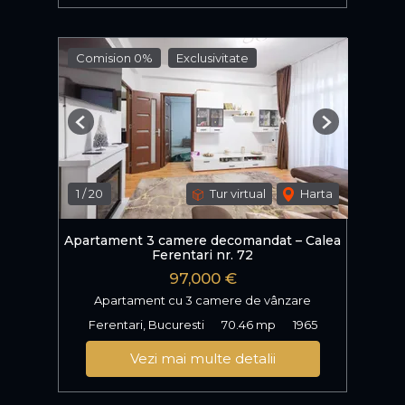
Comision 0%
Exclusivitate
Previous
Next
1
/
20
Tur virtual
Harta
Apartament 3 camere decomandat – Calea
Ferentari nr. 72
97,000 €
Apartament cu 3 camere de vânzare
Ferentari, Bucuresti
70.46 mp
1965
Vezi mai multe detalii