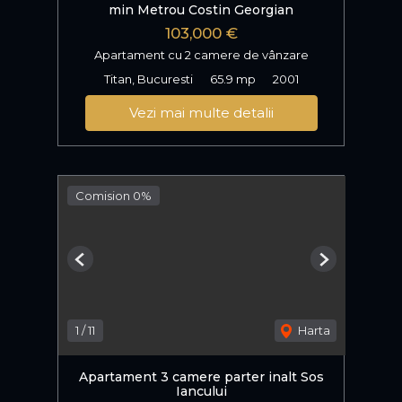
min Metrou Costin Georgian
103,000 €
Apartament cu 2 camere de vânzare
Titan, Bucuresti
65.9 mp
2001
Vezi mai multe detalii
Comision 0%
Previous
Next
1
/
11
Harta
Apartament 3 camere parter inalt Sos
Iancului