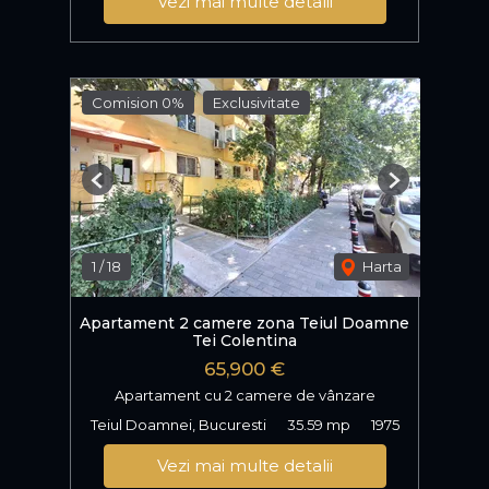
Vezi mai multe detalii
Comision 0%
Exclusivitate
Previous
Next
1
/
18
Harta
Apartament 2 camere zona Teiul Doamne
Tei Colentina
65,900 €
Apartament cu 2 camere de vânzare
Teiul Doamnei, Bucuresti
35.59 mp
1975
Vezi mai multe detalii