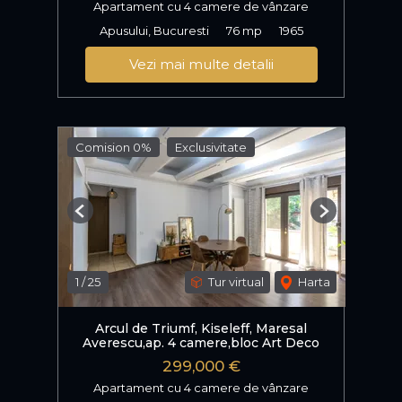
Apartament cu 4 camere de vânzare
Apusului, Bucuresti
76 mp
1965
Vezi mai multe detalii
Comision 0%
Exclusivitate
Previous
Next
1
/
25
Tur virtual
Harta
Arcul de Triumf, Kiseleff, Maresal
Averescu,ap. 4 camere,bloc Art Deco
299,000 €
Apartament cu 4 camere de vânzare