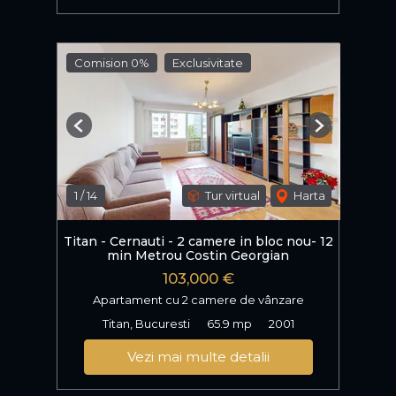
Comision 0%
Exclusivitate
Previous
Next
1
/
14
Tur virtual
Harta
Titan - Cernauti - 2 camere in bloc nou- 12
min Metrou Costin Georgian
103,000 €
Apartament cu 2 camere de vânzare
Titan, Bucuresti
65.9 mp
2001
Vezi mai multe detalii