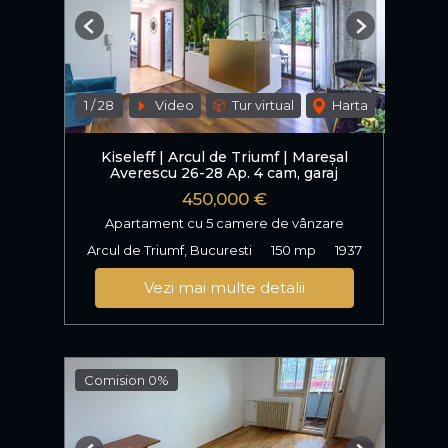
Previous
Next
1
/
28
Video
Tur virtual
Harta
Kiseleff | Arcul de Triumf | Mareșal
Averescu 26-28 Ap. 4 cam, garaj
450,000 €
Apartament cu 5 camere de vânzare
Arcul de Triumf, Bucuresti
150 mp
1937
Vezi mai multe detalii
Comision 0%