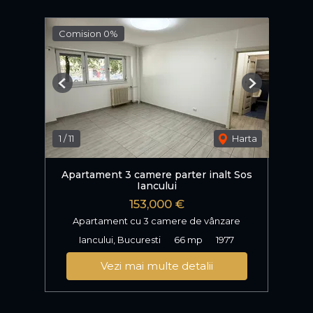
Comision 0%
Previous
Next
1
/
11
Harta
Apartament 3 camere parter inalt Sos
Iancului
153,000 €
Apartament cu 3 camere de vânzare
Iancului, Bucuresti
66 mp
1977
Vezi mai multe detalii