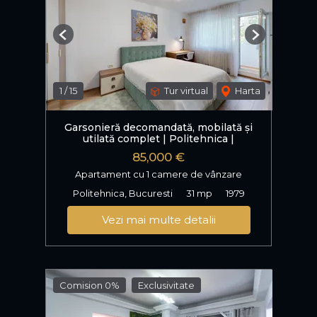
Previous
Next
1
/
15
Tur virtual
Harta
Garsonieră decomandată, mobilată și
utilată complet | Politehnica |
85,000 €
Apartament cu 1 camere de vânzare
Politehnica, Bucuresti
31 mp
1979
Vezi mai multe detalii
Comision 0%
Exclusivitate