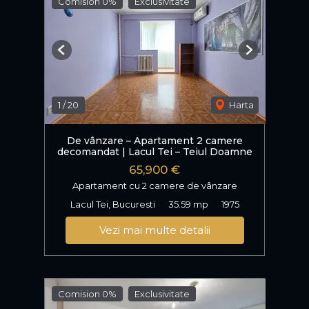
Comision 0%
Exclusivitate
Previous
Next
1
/
20
Harta
De vânzare – Apartament 2 camere
decomandat | Lacul Tei – Teiul Doamne
65,900 €
Apartament cu 2 camere de vânzare
Lacul Tei, Bucuresti
35.59 mp
1975
Vezi mai multe detalii
Comision 0%
Exclusivitate