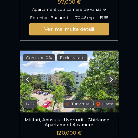
97,000 €
Apartament cu 3 camere de vânzare
Ferentari, Bucuresti
70.46 mp
1965
Vezi mai multe detalii
Comision 0%
Exclusivitate
Previous
Next
1
/
22
Tur virtual
Harta
Militari, Apusului, Uverturii - Ghirlandei -
Apartament 4 camere
120,000 €