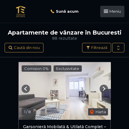
Sună acum
Meniu
Apartamente de vânzare în Bucuresti
88 rezultate
Caută din nou
Filtrează
Comision 0%
Exclusivitate
Previous
Next
1
/
8
Harta
Garsonieră Mobilată & Utilată Complet –