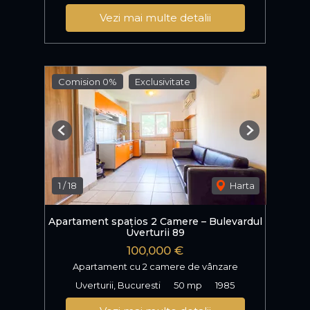
Vezi mai multe detalii
Comision 0%
Exclusivitate
Previous
Next
1
/
18
Harta
Apartament spațios 2 Camere – Bulevardul
Uverturii 89
100,000 €
Apartament cu 2 camere de vânzare
Uverturii, Bucuresti
50 mp
1985