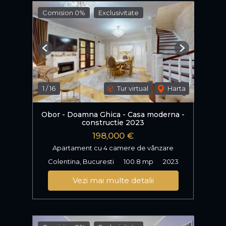
Comision 0%
Exclusivitate
Previous
Next
1
/
16
Tur virtual
Harta
Obor - Doamna Ghica - Casa moderna -
constructie 2023
198,000 €
Apartament cu 4 camere de vânzare
Colentina, Bucuresti
100.8 mp
2023
Vezi mai multe detalii