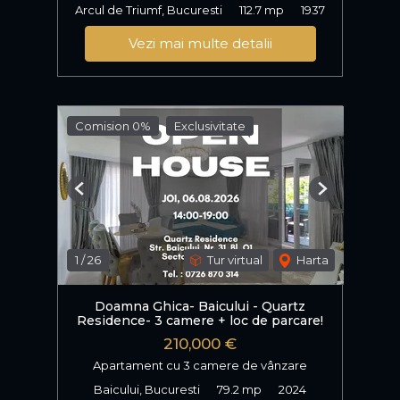
Arcul de Triumf, Bucuresti
112.7 mp
1937
Vezi mai multe detalii
Comision 0%
Exclusivitate
Previous
Next
1
/
26
Tur virtual
Harta
Doamna Ghica- Baicului - Quartz
Residence- 3 camere + loc de parcare!
210,000 €
Apartament cu 3 camere de vânzare
Baicului, Bucuresti
79.2 mp
2024