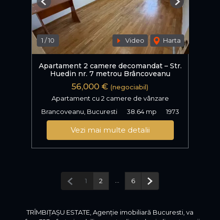
Previous
Next
1
/
10
Video
Harta
Apartament 2 camere decomandat – Str.
Huedin nr. 7 metrou Brâncoveanu
56,000 €
(negociabil)
Apartament cu 2 camere de vânzare
Brancoveanu, Bucuresti
38.64 mp
1973
Vezi mai multe detalii
Pagina anterioară
...
Pagina următoare
1
2
6
TRÎMBIȚAȘU ESTATE, Agenție imobiliară Bucuresti, va