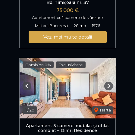
Bd. Timișoara nr. 37
75,000 €
Apartament cu 1 camere de vânzare
Militari, Bucuresti
28 mp
1976
Vezi mai multe detalii
Comision 0%
Exclusivitate
Previous
Next
1
/
20
Harta
Apartament 3 camere, mobilat și utilat
complet – Dimri Residence