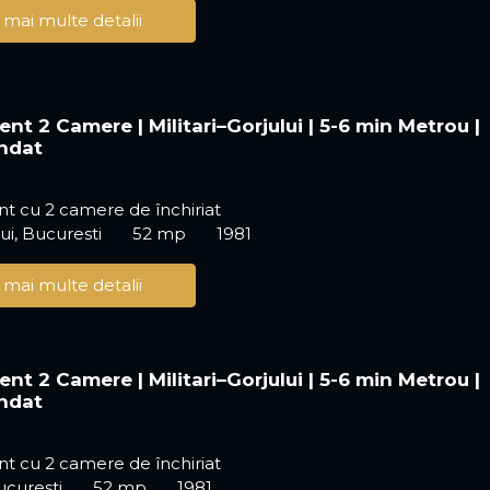
 mai multe detalii
nt 2 Camere | Militari–Gorjului | 5-6 min Metrou |
ndat
t cu 2 camere de închiriat
ui, Bucuresti
52 mp
1981
 mai multe detalii
nt 2 Camere | Militari–Gorjului | 5-6 min Metrou |
ndat
t cu 2 camere de închiriat
ucuresti
52 mp
1981