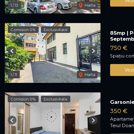
Vezi
1
/
13
Harta
Comision 0%
Exclusivitate
85mp | Pe
Septemb
750 €
Previous
Next
Spațiu com
Vezi
1
/
11
Harta
Comision 0%
Exclusivitate
Garsonie
350 €
Apartament
Previous
Next
Teiul Doam