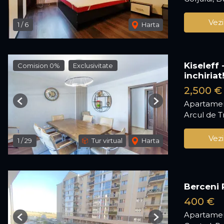
Vezi
1
/
6
Harta
Kiseleff
Comision 0%
Exclusivitate
inchiriat
2,500 €
Apartamen
Previous
Next
Arcul de T
Vezi
1
/
29
Tur virtual
Harta
Berceni 
400 €
Apartament
Previous
Next