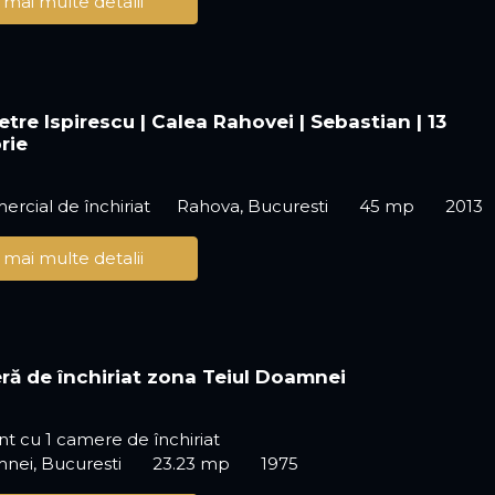
 mai multe detalii
tre Ispirescu | Calea Rahovei | Sebastian | 13
rie
ercial de închiriat
Rahova, Bucuresti
45 mp
2013
 mai multe detalii
ră de închiriat zona Teiul Doamnei
 cu 1 camere de închiriat
nei, Bucuresti
23.23 mp
1975