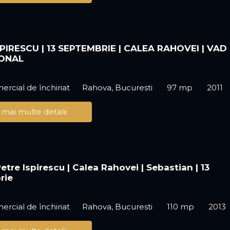
PIRESCU | 13 SEPTEMBRIE | CALEA RAHOVEI | VAD
IONAL
ercial de închiriat
Rahova, Bucuresti
97 mp
2011
 mai multe detalii
etre Ispirescu | Calea Rahovei | Sebastian | 13
rie
ercial de închiriat
Rahova, Bucuresti
110 mp
2013