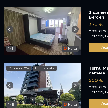
2 camere
Berceni
370 €
Apartamen
Previous
Next
Berceni, B
Vezi
1
/
11
Harta
Turnu Ma
Comision 0%
Exclusivitate
camere 
500 €
Apartamen
Previous
Next
Berceni, B
Vezi
1
/
19
Harta