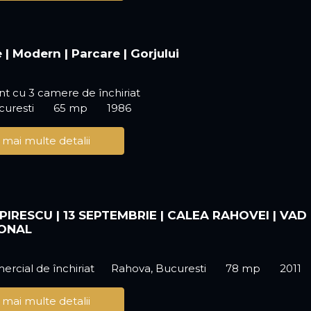
 | Modern | Parcare | Gorjului
t cu 3 camere de închiriat
ucuresti
65 mp
1986
 mai multe detalii
PIRESCU | 13 SEPTEMBRIE | CALEA RAHOVEI | VAD
IONAL
ercial de închiriat
Rahova, Bucuresti
78 mp
2011
 mai multe detalii