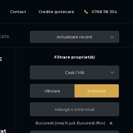
Contact
Credite ipotecare
0768 118 354
tate
Actualizate recent
Filtrare proprietăți
E
Casă / Vilă
Vânzare
Închiriere
Bucuresti (oraș în jud. Bucuresti Ilfov)
iat