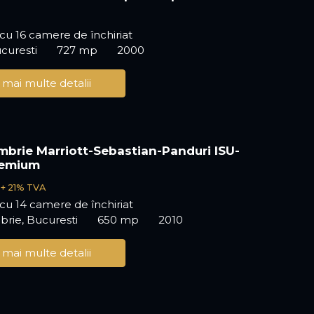
 cu 16 camere de închiriat
ucuresti
727 mp
2000
 mai multe detalii
mbrie Marriott-Sebastian-Panduri ISU-
remium
€
+ 21% TVA
ă cu 14 camere de închiriat
rie, Bucuresti
650 mp
2010
 mai multe detalii