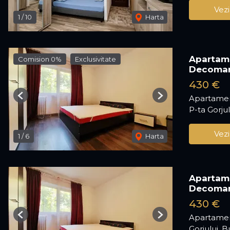
Vezi
1
/
10
Harta
Apartame
Comision 0%
Exclusivitate
Decoma
430 €
Apartamen
Previous
Next
P-ta Gorjul
Vezi
1
/
6
Harta
Apartame
Decoma
430 €
Apartamen
Previous
Next
Gorjului, B