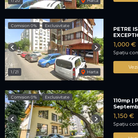
1
/
20
Harta
Comision 0%
Exclusivitate
PETRE IS
EXCEPT
1,000 €
Previous
Next
Spațiu com
Vezi
1
/
21
Harta
Comision 0%
Exclusivitate
110mp | P
Septemb
1,150 €
Previous
Next
Spațiu com