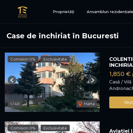
Proprietăți
Ansambluri rezidențial
Case de închiriat în Bucuresti
COLENTIN
Comision 0%
Exclusivitate
INCHIRIA
1,850 €
Casă / Vil
Previous
Next
Andronach
Vezi
1
/
40
Harta
Comision 0%
Exclusivitate
Aviatiei 