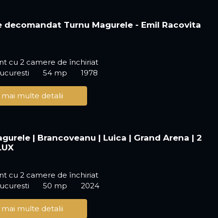
 decomandat Turnu Magurele - Emil Racovita
t cu 2 camere de închiriat
ucuresti
54 mp
1978
 mai multe detalii
gurele | Brancoveanu | Luica | Grand Arena | 2
LUX
t cu 2 camere de închiriat
ucuresti
50 mp
2024
 mai multe detalii