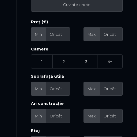
Preț (€)
Min
Max
Camere
1
2
3
4+
Suprafață utilă
Min
Max
An construcție
Min
Max
Etaj