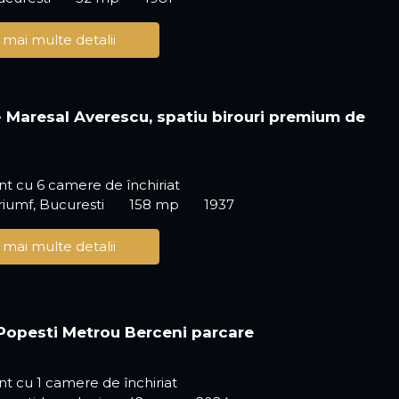
 mai multe detalii
 - Maresal Averescu, spatiu birouri premium de
!
t cu 6 camere de închiriat
riumf, Bucuresti
158 mp
1937
 mai multe detalii
Popesti Metrou Berceni parcare
 cu 1 camere de închiriat