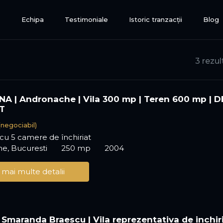
e
Echipa
Testimoniale
Istoric tranzacții
Blog
3 rezul
A | Andronache | Vila 300 mp | Teren 600 mp | D
T
(negociabil)
ă cu 5 camere de închiriat
e, Bucuresti
250 mp
2004
 mai multe detalii
| Smaranda Braescu | Vila reprezentativa de inchir