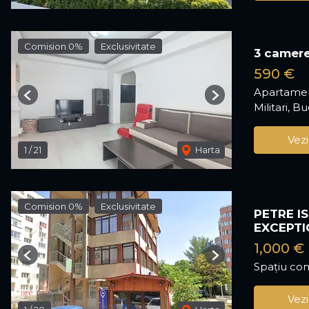
Comision 0%
Exclusivitate
3 camere
590 €
Apartamen
Previous
Next
Militari, B
Vezi
1
/
21
Harta
Comision 0%
Exclusivitate
PETRE IS
EXCEPT
1,000 €
Previous
Next
Spațiu com
Vezi