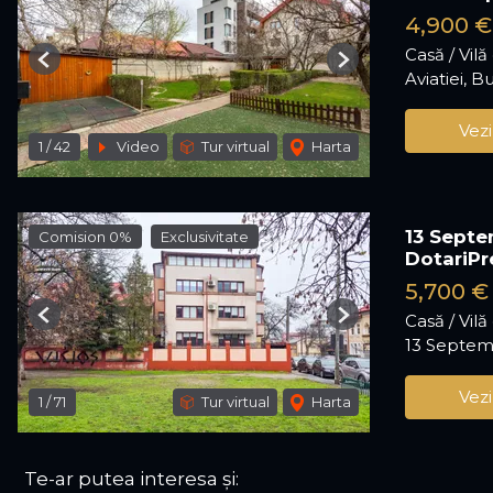
4,900 €
Casă / Vilă
Previous
Next
Aviatiei, B
Vezi
1
/
42
Video
Tur virtual
Harta
13 Septe
Comision 0%
Exclusivitate
DotariP
5,700 
Casă / Vil
Previous
Next
13 Septemb
Vezi
1
/
71
Tur virtual
Harta
Te-ar putea interesa și: