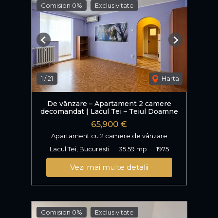
Comision 0%
Exclusivitate
Previous
Next
1
/
21
Harta
De vânzare – Apartament 2 camere
decomandat | Lacul Tei – Teiul Doamne
65,900 €
Apartament cu 2 camere de vânzare
Lacul Tei, Bucuresti
35.59 mp
1975
Vezi mai multe detalii
Comision 0%
Exclusivitate