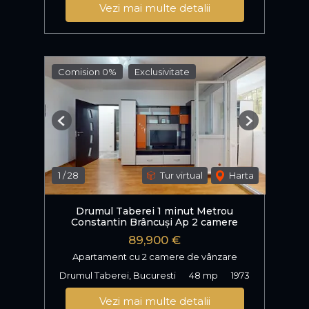
Vezi mai multe detalii
Comision 0%
Exclusivitate
Previous
Next
1
/
28
Tur virtual
Harta
Drumul Taberei 1 minut Metrou
Constantin Brâncuși Ap 2 camere
89,900 €
Apartament cu 2 camere de vânzare
Drumul Taberei, Bucuresti
48 mp
1973
Vezi mai multe detalii