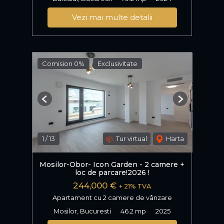
Vezi mai multe detalii
Comision 0%
Exclusivitate
Previous
Next
1
/
13
Tur virtual
Harta
Mosilor-Obor- Icon Garden - 2 camere +
loc de parcare!2026 !
244,000 €
+ 21% TVA
Apartament cu 2 camere de vânzare
Mosilor, Bucuresti
46.2 mp
2025