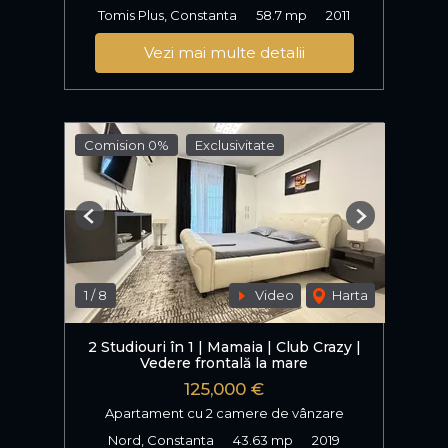
Tomis Plus, Constanta
58.7 mp
2011
Vezi mai multe detalii
Comision 0%
Exclusivitate
Previous
Next
1
/
8
Video
Harta
2 Studiouri în 1 | Mamaia | Club Crazy |
Vedere frontală la mare
125,000 €
Apartament cu 2 camere de vânzare
Nord, Constanta
43.63 mp
2019