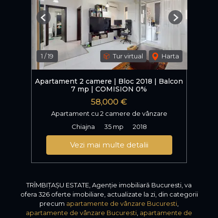
Previous
Next
1
/
19
Tur virtual
Harta
Apartament 2 camere | Bloc 2018 | Balcon
7 mp | COMISION 0%
58,000 €
Apartament cu 2 camere de vânzare
Chiajna
35 mp
2018
Vezi mai multe detalii
TRÎMBIȚAȘU ESTATE, Agenție imobiliară Bucuresti, va
ofera 326 oferte imobiliare, actualizate la zi, din categorii
precum
apartamente de vânzare Bucuresti
,
apartamente de vânzare Bucuresti
,
apartamente de