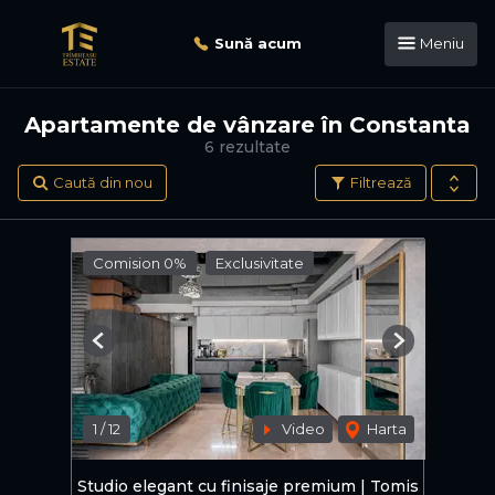
Sună acum
Meniu
Apartamente de vânzare în Constanta
6 rezultate
Caută din nou
Filtrează
Comision 0%
Exclusivitate
Previous
Next
1
/
12
Video
Harta
Studio elegant cu finisaje premium | Tomis