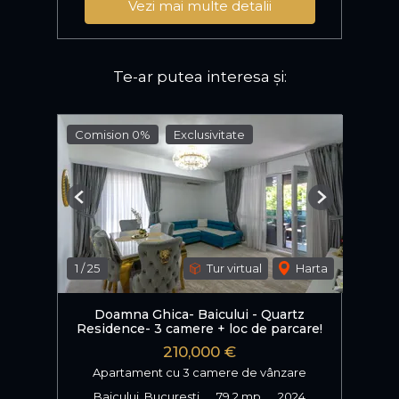
Vezi mai multe detalii
Te-ar putea interesa și:
Comision 0%
Exclusivitate
Previous
Next
1
/
25
Tur virtual
Harta
Doamna Ghica- Baicului - Quartz
Residence- 3 camere + loc de parcare!
210,000 €
Apartament cu 3 camere de vânzare
Baicului, Bucuresti
79.2 mp
2024