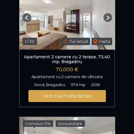
Previous
Next
1
/
30
Tur virtual
Harta
Apartament 2 camere cu 2 terase, 73,40
mp, Bragadiru
70,000 €
Apartament cu 2 camere de vânzare
Nord, Bragadiru
57.9 mp
2018
Vezi mai multe detalii
Comision 0%
Exclusivitate