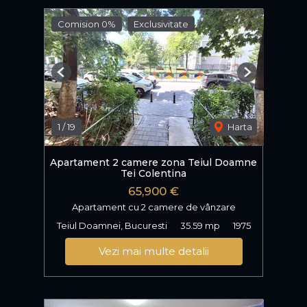
Comision 0%
Exclusivitate
Previous
Next
1
/
19
Harta
Apartament 2 camere zona Teiul Doamne
Tei Colentina
65,900 €
Apartament cu 2 camere de vânzare
Teiul Doamnei, Bucuresti
35.59 mp
1975
Vezi mai multe detalii