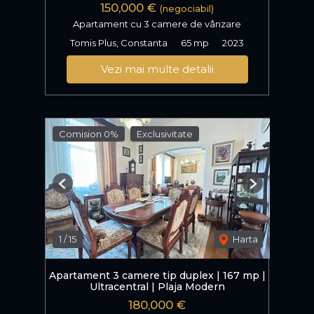
150,000 €
(negociabil)
Apartament cu 3 camere de vânzare
Tomis Plus, Constanta
65 mp
2023
Vezi mai multe detalii
Comision 0%
Exclusivitate
Previous
Next
1
/
15
Harta
Apartament 3 camere tip duplex | 167 mp |
Ultracentral | Plaja Modern
180,000 €