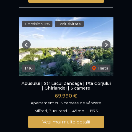
Comision 0%
Exclusivitate
Previous
Next
1
/
16
Harta
Apusului | Str Lacul Zanoaga | Pta Gorjului
| Ghirlandei | 3 camere
69,990 €
Apartament cu 3 camere de vânzare
Militari, Bucuresti
45 mp
1973
Vezi mai multe detalii