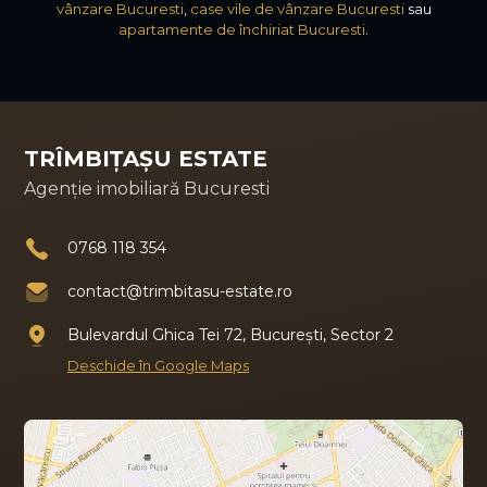
vânzare Bucuresti
,
case vile de vânzare Bucuresti
sau
apartamente de închiriat Bucuresti
.
TRÎMBIȚAȘU ESTATE
Agenție imobiliară Bucuresti
0768 118 354
contact@trimbitasu-estate.ro
Bulevardul Ghica Tei 72, București, Sector 2
Deschide în Google Maps