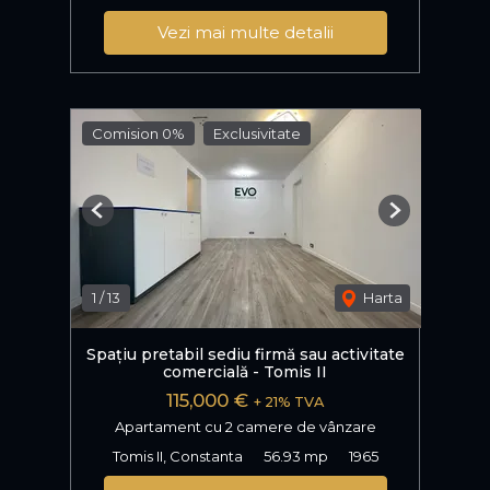
Vezi mai multe detalii
Comision 0%
Exclusivitate
Previous
Next
1
/
13
Harta
Spațiu pretabil sediu firmă sau activitate
comercială - Tomis II
115,000 €
+ 21% TVA
Apartament cu 2 camere de vânzare
Tomis II, Constanta
56.93 mp
1965