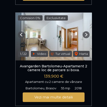
Comision 0%
Exclusivitate
Previous
Next
1
/
22
Video
Tur virtual
Harta
Avangarden Bartolomeu-Apartament 2
camere loc de parcare si boxa.
139,900 €
Apartament cu 2 camere de vânzare
Bartolomeu, Brasov
55 mp
2018
Vezi mai multe detalii