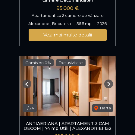
camere Decomandate !
95,000 €
Apartament cu 2 camere de vânzare
Alexandriei, Bucuresti
56.5 mp
2026
Vezi mai multe detalii
Comision 0%
Exclusivitate
Previous
Next
1
/
24
Harta
ANTIAERIANA | APARTAMENT 3 CAM
DECOM | 74 mp Utili | ALEXANDRIEI 152