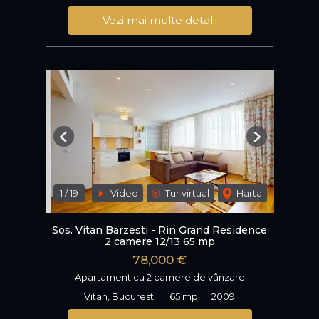
Vezi mai multe detalii
Previous
Next
1
/
19
Video
Tur virtual
Harta
Sos. Vitan Barzesti - Rin Grand Residence
2 camere 12/13 65 mp
78,000 €
Apartament cu 2 camere de vânzare
Vitan, Bucuresti
65 mp
2009