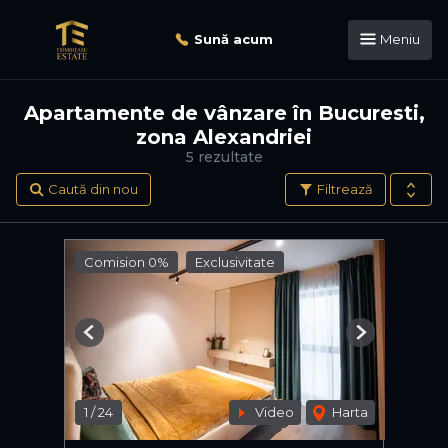
Sună acum
Meniu
Apartamente de vânzare în Bucuresti,
zona Alexandriei
5 rezultate
Caută din nou
Filtrează
Comision 0%
Exclusivitate
Previous
Next
1
/
24
Video
Harta