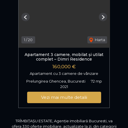
Previous
Next
1
/
20
Harta
Apartament 3 camere, mobilat și utilat
complet – Dimri Residence
160,000 €
Apartament cu 3 camere de vânzare
Prelungirea Ghencea, Bucuresti
72 mp
2021
Vezi mai multe detalii
TRÎMBIȚAȘU ESTATE, Agenție imobiliară Bucuresti, va
ofera 330 oferte imobiliare, actualizate la zi, din categorii