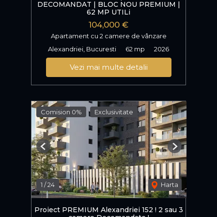
DECOMANDAT | BLOC NOU PREMIUM |
62 MP UTILi
104,000 €
Apartament cu 2 camere de vânzare
Alexandriei, Bucuresti
62 mp
2026
Vezi mai multe detalii
Comision 0%
Exclusivitate
Previous
Next
1
/
24
Harta
Proiect PREMIUM Alexandriei 152 ! 2 sau 3