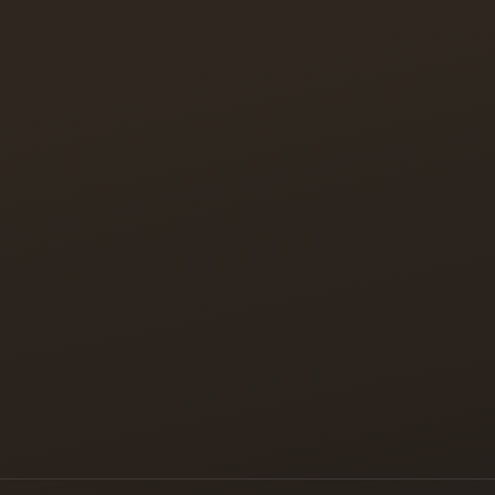
Proprietăți
Ansambluri rezidențiale
Echipa
Testimoniale
Istoric tranzacții
Blog
Contact