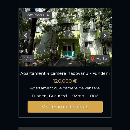
Comision 0%
Previous
Next
1
/
12
Harta
Apartament 4 camere Radovanu - Fundeni
120,000 €
Apartament cu 4 camere de vânzare
Fundeni, Bucuresti
92 mp
1986
Vezi mai multe detalii