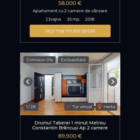
58,000 €
Apartament cu 2 camere de vânzare
Chiajna
35 mp
2018
Vezi mai multe detalii
Comision 0%
Exclusivitate
Previous
Next
1
/
28
Tur virtual
Harta
Drumul Taberei 1 minut Metrou
Constantin Brâncuși Ap 2 camere
89,900 €