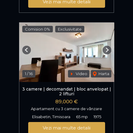
Vezi mai multe detalii
Comision 0%
Exclusivitate
Previous
Next
1
/
16
Video
Harta
3 camere | decomandat | bloc anvelopat |
2 lifturi
89,000 €
Apartament cu 3 camere de vânzare
Elisabetin, Timisoara
65 mp
1975
Vezi mai multe detalii