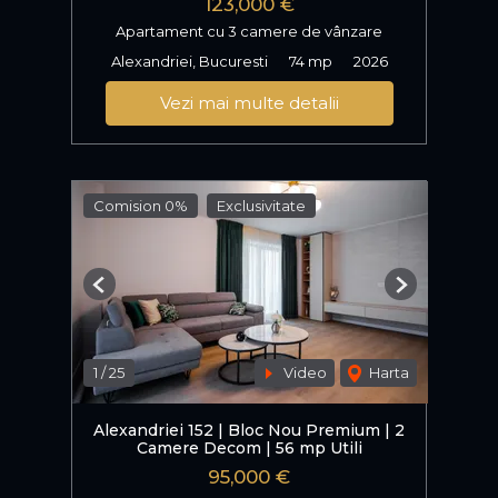
123,000 €
Apartament cu 3 camere de vânzare
Alexandriei, Bucuresti
74 mp
2026
Vezi mai multe detalii
Comision 0%
Exclusivitate
Previous
Next
1
/
25
Video
Harta
Alexandriei 152 | Bloc Nou Premium | 2
Camere Decom | 56 mp Utili
95,000 €