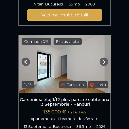
Vitan, Bucuresti
65 mp
2009
Vezi mai multe detalii
Comision 0%
Exclusivitate
Previous
Next
1
/
13
Tur virtual
Harta
Garsoniera etaj 1/12 plus parcare subterana
13 Septembrie - Panduri
135,000 €
+ 21% TVA
Apartament cu 1 camere de vânzare
13 Septembrie, Bucuresti
36.5 mp
2024