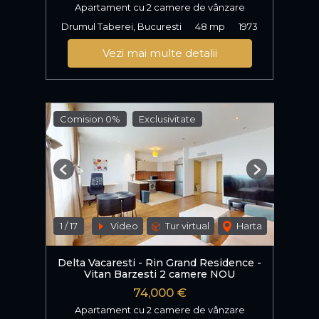
Apartament cu 2 camere de vânzare
Drumul Taberei, Bucuresti
48 mp
1973
Vezi mai multe detalii
Comision 0%
Exclusivitate
Previous
Next
1
/
17
Video
Tur virtual
Harta
Delta Vacaresti - Rin Grand Residence -
Vitan Barzesti 2 camere NOU
74,000 €
Apartament cu 2 camere de vânzare