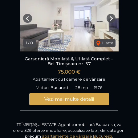
Previous
Next
1
/
8
Harta
Garsonieră Mobilată & Utilată Complet –
Bd. Timișoara nr. 37
75,000 €
Apartament cu 1 camere de vânzare
Militari, Bucuresti
28 mp
1976
Vezi mai multe detalii
TRÎMBIȚAȘU ESTATE, Agenție imobiliară Bucuresti, va
ofera 329 oferte imobiliare, actualizate la zi, din categorii
precum
apartamente de vânzare Bucuresti
,