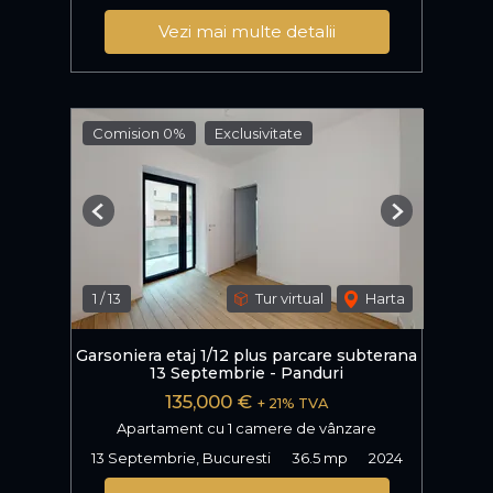
Vezi mai multe detalii
Comision 0%
Exclusivitate
Previous
Next
1
/
13
Tur virtual
Harta
Garsoniera etaj 1/12 plus parcare subterana
13 Septembrie - Panduri
135,000 €
+ 21% TVA
Apartament cu 1 camere de vânzare
13 Septembrie, Bucuresti
36.5 mp
2024