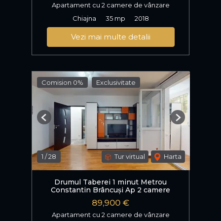
Apartament cu 2 camere de vânzare
Chiajna
35 mp
2018
Vezi mai multe detalii
Comision 0%
Exclusivitate
Previous
Next
1
/
28
Tur virtual
Harta
Drumul Taberei 1 minut Metrou
Constantin Brâncuși Ap 2 camere
89,900 €
Apartament cu 2 camere de vânzare