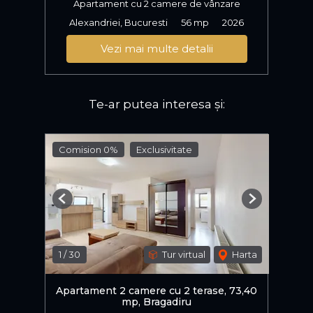
Apartament cu 2 camere de vânzare
Alexandriei, Bucuresti
56 mp
2026
Vezi mai multe detalii
Te-ar putea interesa și:
Comision 0%
Exclusivitate
Previous
Next
1
/
30
Tur virtual
Harta
Apartament 2 camere cu 2 terase, 73,40
mp, Bragadiru