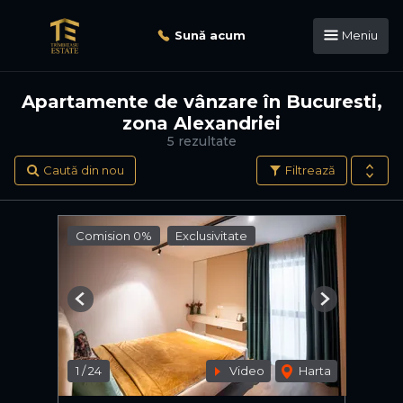
Sună acum
Meniu
Apartamente de vânzare în Bucuresti,
zona Alexandriei
5 rezultate
Caută din nou
Filtrează
Comision 0%
Exclusivitate
Previous
Next
1
/
24
Video
Harta