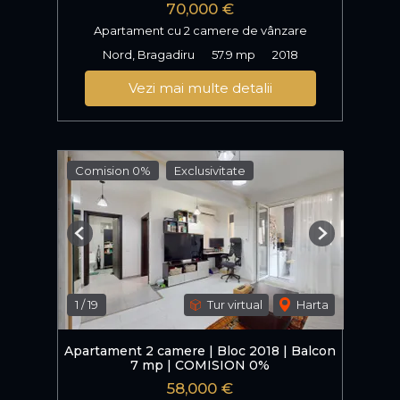
70,000 €
Apartament cu 2 camere de vânzare
Nord, Bragadiru
57.9 mp
2018
Vezi mai multe detalii
Comision 0%
Exclusivitate
Previous
Next
1
/
19
Tur virtual
Harta
Apartament 2 camere | Bloc 2018 | Balcon
7 mp | COMISION 0%
58,000 €