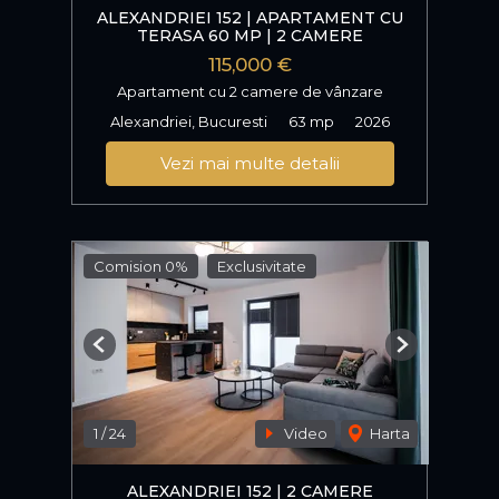
ALEXANDRIEI 152 | APARTAMENT CU
TERASA 60 MP | 2 CAMERE
115,000 €
Apartament cu 2 camere de vânzare
Alexandriei, Bucuresti
63 mp
2026
Vezi mai multe detalii
Comision 0%
Exclusivitate
Previous
Next
1
/
24
Video
Harta
ALEXANDRIEI 152 | 2 CAMERE