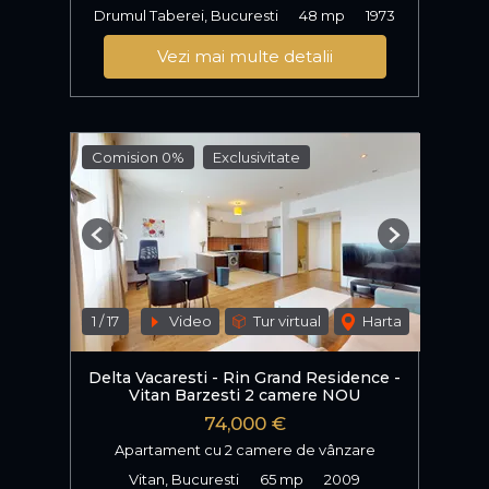
Drumul Taberei, Bucuresti
48 mp
1973
Vezi mai multe detalii
Comision 0%
Exclusivitate
Previous
Next
1
/
17
Video
Tur virtual
Harta
Delta Vacaresti - Rin Grand Residence -
Vitan Barzesti 2 camere NOU
74,000 €
Apartament cu 2 camere de vânzare
Vitan, Bucuresti
65 mp
2009