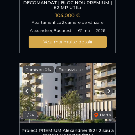
DECOMANDAT | BLOC NOU PREMIUM |
62 MP UTILi
104,000 €
Apartament cu 2 camere de vânzare
Alexandriei, Bucuresti
62 mp
2026
Vezi mai multe detalii
Comision 0%
Exclusivitate
Previous
Next
1
/
24
Harta
Proiect PREMIUM Alexandriei 152 ! 2 sau 3