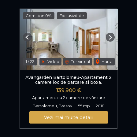
Comision 0%
Exclusivitate
Previous
Next
1
/
22
Video
Tur virtual
Harta
Avangarden Bartolomeu-Apartament 2
camere loc de parcare si boxa.
139,900 €
Apartament cu 2 camere de vânzare
Bartolomeu, Brasov
55 mp
2018
Vezi mai multe detalii