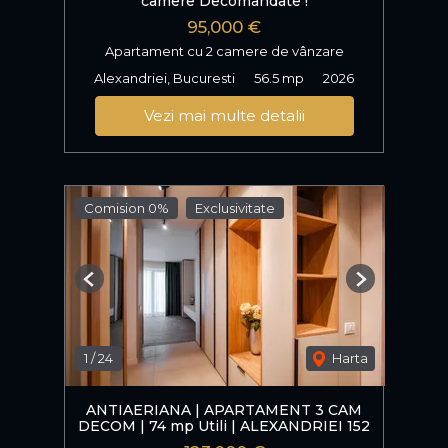
camere Decomandate !
95,000 €
Apartament cu 2 camere de vânzare
Alexandriei, Bucuresti
56.5 mp
2026
Vezi mai multe detalii
Comision 0%
Exclusivitate
Previous
Next
1
/
24
Harta
ANTIAERIANA | APARTAMENT 3 CAM
DECOM | 74 mp Utili | ALEXANDRIEI 152