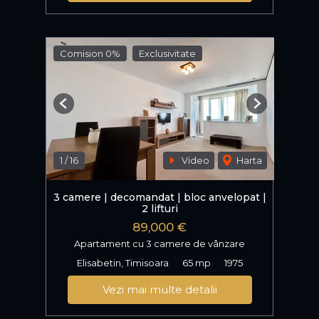
Comision 0%
Exclusivitate
Previous
Next
1
/
16
Video
Harta
3 camere | decomandat | bloc anvelopat |
2 lifturi
89,000 €
Apartament cu 3 camere de vânzare
Elisabetin, Timisoara
65 mp
1975
Vezi mai multe detalii