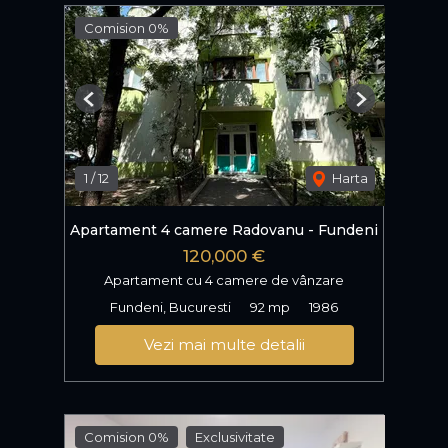
Comision 0%
Previous
Next
1
/
12
Harta
Apartament 4 camere Radovanu - Fundeni
120,000 €
Apartament cu 4 camere de vânzare
Fundeni, Bucuresti
92 mp
1986
Vezi mai multe detalii
Comision 0%
Exclusivitate