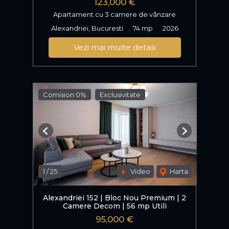
123,000 €
Apartament cu 3 camere de vânzare
Alexandriei, Bucuresti
74 mp
2026
Vezi mai multe detalii
Comision 0%
Exclusivitate
Previous
Next
1
/
25
Video
Harta
Alexandriei 152 | Bloc Nou Premium | 2
Camere Decom | 56 mp Utili
95,000 €