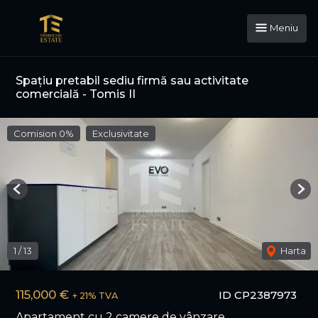
Meniu
Spațiu pretabil sediu firmă sau activitate
comercială - Tomis II
Comision 0%
Exclusivitate
Previous
Nex
1
/
13
Harta
115,000 €
ID CP2387973
+ 21% TVA
Apartament cu 2 camere de vânzare