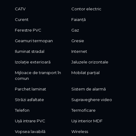
CATV
Contor electric
Curent
Faianță
Ferestre PVC
Gaz
Geamuri termopan
Gresie
Iluminat stradal
Internet
Izolație exterioară
Jaluzele orizontale
Mijloace de transport în
Mobilat parțial
comun
Parchet laminat
Sistem de alarmă
Străzi asfaltate
Supraveghere video
Telefon
Termoficare
Ușă intrare PVC
Uși interior MDF
Vopsea lavabilă
Wireless