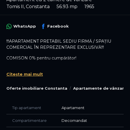
Tomis II, Constanta
56.93 mp
1965
WhatsApp
Facebook
!!!APARTAMENT PRETABIL SEDIU FIRMĂ / SPAȚIU
COMERCIAL ÎN REPREZENTARE EXCLUSIVĂ!!!
COMISON 0% pentru cumpărător!
Oferim comison la colaborarea cu alte agenții imobiliare!
Citește mai mult
Vă propunem spre vânzare un apartament de 2 camere
în zona Tomis II, stradal la B-dul Tomis, pretabil pentru
Oferte imobiliare Constanta
Apartamente de vânzare 
spațiu comercial sau sediu firmă (birouri), situat la parterul
unui imobil de 4 nivele edificat în anul 1965.
Tip apartament
Apartament
Spațiul este amenjat pentru sediu firmă și/sau comercial,
are 1 grup sanitar și o suprafață utilă de 56.93 mp. Fațada
Compartimentare
Decomandat
imobilului este ventilată și suprafața mare vitrată asigură o
vizibilitate excelentă pentru o activitate comercială.