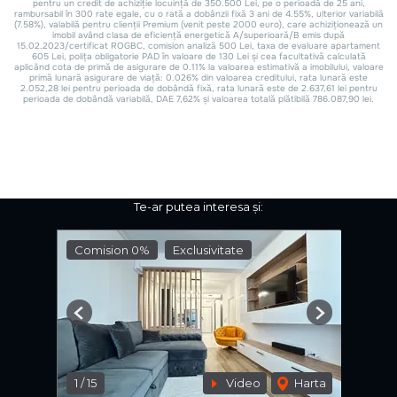
Te-ar putea interesa și:
Comision 0%
Exclusivitate
Previous
Next
1
/
15
Video
Harta