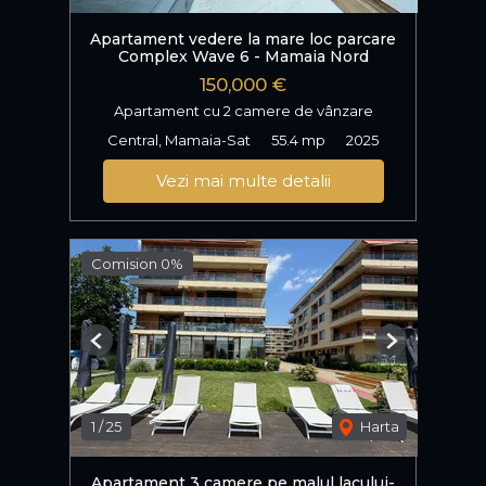
Apartament vedere la mare loc parcare
Complex Wave 6 - Mamaia Nord
150,000 €
Apartament cu 2 camere de vânzare
Central, Mamaia-Sat
55.4 mp
2025
Vezi mai multe detalii
Comision 0%
Previous
Next
1
/
25
Harta
Apartament 3 camere pe malul lacului-