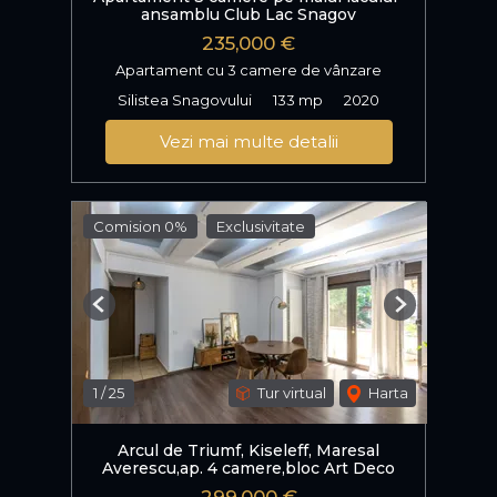
ansamblu Club Lac Snagov
235,000 €
Apartament cu 3 camere de vânzare
Silistea Snagovului
133 mp
2020
Vezi mai multe detalii
Comision 0%
Exclusivitate
Previous
Next
1
/
25
Tur virtual
Harta
Arcul de Triumf, Kiseleff, Maresal
Averescu,ap. 4 camere,bloc Art Deco
299,000 €