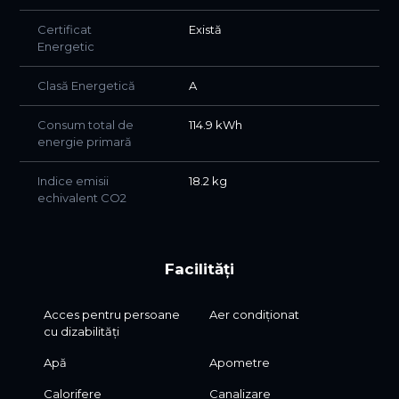
Certificat
Există
Sună-mă ACUM pentru stabilirea unei vizionări!
Energetic
Clasă Energetică
A
Consum total de
114.9 kWh
energie primară
Indice emisii
18.2 kg
echivalent CO2
Facilități
Acces pentru persoane
Aer condiționat
cu dizabilități
Apă
Apometre
Calorifere
Canalizare