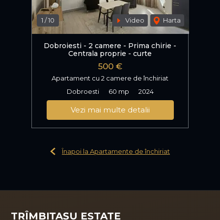
1
/
10
Video
Harta
Dobroiesti - 2 camere - Prima chirie -
Centrala proprie - curte
500 €
Apartament cu 2 camere de închiriat
Dobroesti
60 mp
2024
Vezi mai multe detalii
Înapoi la Apartamente de închiriat
TRÎMBIȚAȘU ESTATE