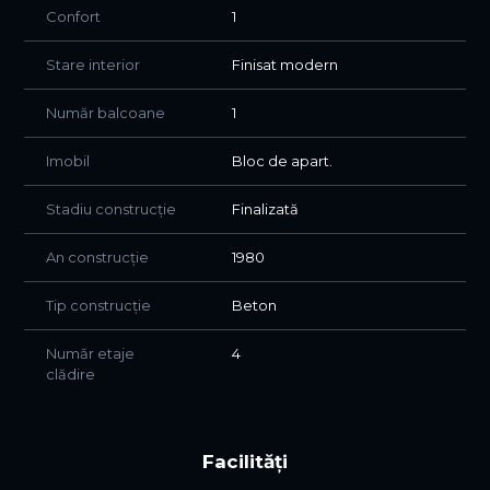
animalele de companie nu sunt acceptate.
Confort
1
Nu este permis fumatul in incinta apartamentului.
Stare interior
Finisat modern
Apartamentul se inchiriaza cu 0% COMISION pentru
Număr balcoane
1
chirias si se percep doua luni de garantie.
Pentru detalii si vizionari va stam la dispozitie !
Imobil
Bloc de apart.
Stadiu construcție
Finalizată
An construcție
1980
Tip construcție
Beton
Număr etaje
4
clădire
Facilități