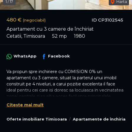
1
/
17
Harta
480 €
ID CP3102545
(negociabil)
Apartament cu 3 camere de închiriat
Cetatii, Timisoara
52 mp
1980
WhatsApp
Facebook
Va propun spre inchiriere cu COMISION 0% un
apartament cu 3 camere, situat la parterul unui imobil
construit pe 4 niveluri, a carui pozitie excelenta il face
ideal pentru cei care isi doresc sa locuiasca in vecinatatea
zonei centrale si sa aiba acces facil spre principalele
puncte de interes ale orasului.
Citește mai mult
In imediata vecinatate regasim mijloace de transport
Oferte imobiliare Timisoara
Apartamente de închiriat 
public in comun, Liceul Tehnologic Spiru Haret,
magazinele Profi si Mega Image, parcuri, farmacii, banci
etc.