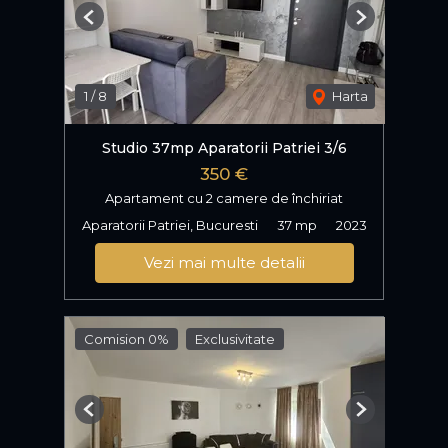
Previous
Next
1
/
8
Harta
Studio 37mp Aparatorii Patriei 3/6
350 €
Apartament cu 2 camere de închiriat
Aparatorii Patriei, Bucuresti
37 mp
2023
Vezi mai multe detalii
Comision 0%
Exclusivitate
Previous
Next