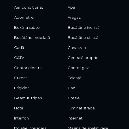
Aer condiționat
Apă
Apometre
Aragaz
Boxă la subsol
Bucătărie închisă
Bucătărie mobilată
Bucătărie utilată
Cadă
Canalizare
CATV
Centrală proprie
Contor electric
Contor gaz
Curent
Faianță
Frigider
Gaz
Geamuri tripan
Gresie
Hotă
Iluminat stradal
Interfon
Internet
Izolație interioară
Mașină de spălat vase