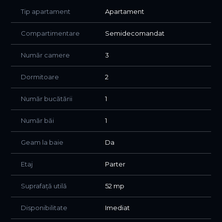
Tip apartament
Apartament
Imobilul se afla la prima inchiriere dupa renovare iar
costurile de intretinere si utilitati sunt reduse intrucat a
Compartimentare
Semidecomandat
fost izolat termic.
Număr camere
3
Dotari:
- Plita electrica Beko cu inductie
Dormitoare
2
- Frigider si congelator
- Hota Electronix
- Aparat de aer conditionat
Număr bucătării
1
- Masina de spalat rufe Gorenje
- Interfon
Număr băi
1
- Internet si cablu TV.
- Boxa de depozitare la subsol
Geam la baie
Da
Compartimentare:
Etaj
Parter
Hol intrare, bucatarie inchisa, zona de living cu loc de luat
masa si canapea extensibila, baie cu cada si geam,
Suprafață utilă
52 mp
dormitor cu canapea extensibila ( sau zona de birou ) si
dormitor matrimonial cu balcon inchis.
Disponibilitate
Imediat
Locuinta este ideala pentru un cuplu sau o familie iar