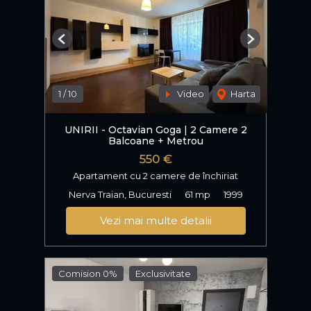
Previous
Next
1
/
10
Video
Harta
UNIRII - Octavian Goga | 2 Camere 2
Balcoane + Metrou
550 €
Apartament cu 2 camere de închiriat
Nerva Traian, Bucuresti
61 mp
1999
Vezi mai multe detalii
Comision 0%
Exclusivitate