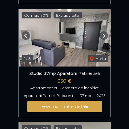
Comision 0%
Exclusivitate
Previous
Next
1
/
8
Harta
Studio 37mp Aparatorii Patriei 3/6
350 €
Apartament cu 2 camere de închiriat
Aparatorii Patriei, Bucuresti
37 mp
2023
Vezi mai multe detalii
Comision 0%
Exclusivitate