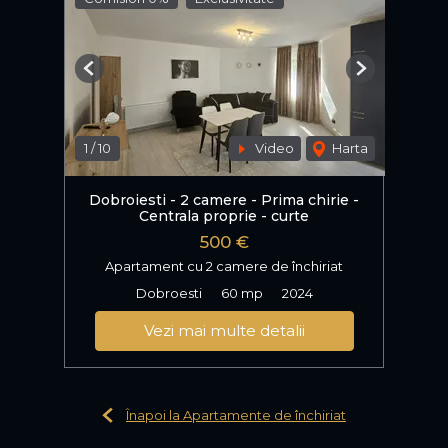
Previous
Next
1
/
10
Video
Harta
Dobroiesti - 2 camere - Prima chirie -
Centrala proprie - curte
500 €
Apartament cu 2 camere de închiriat
Dobroesti
60 mp
2024
Vezi mai multe detalii
Înapoi la Apartamente de închiriat