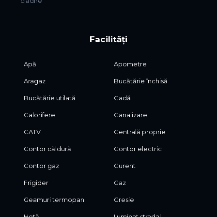
clădire
Facilități
Apă
Apometre
Aragaz
Bucătărie închisă
Bucătărie utilată
Cadă
Calorifere
Canalizare
CATV
Centrală proprie
Contor căldură
Contor electric
Contor gaz
Curent
Frigider
Gaz
Geamuri termopan
Gresie
Hotă
Iluminat stradal