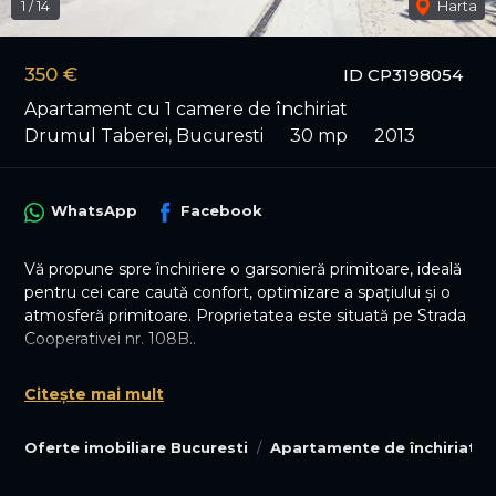
1
/
14
Harta
350 €
ID CP3198054
Apartament cu 1 camere de închiriat
Drumul Taberei, Bucuresti
30 mp
2013
WhatsApp
Facebook
Vă propune spre închiriere o garsonieră primitoare, ideală
pentru cei care caută confort, optimizare a spațiului și o
atmosferă primitoare. Proprietatea este situată pe Strada
Cooperativei nr. 108B..
Locuința se află la etajul 2 din 4, dispune de o suprafață
Citește mai mult
utilă de 30 mp și se închiriază complet mobilată și utilată,
fiind pregătită pentru preluare imediată.
Oferte imobiliare Bucuresti
Apartamente de închiriat B
💎 Caracteristici Principale:
Confort și Spațiu: Suprafață de 30 mp utili,