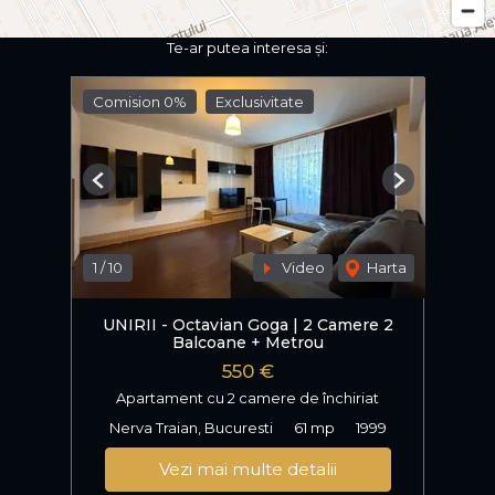
Te-ar putea interesa și:
Comision 0%
Exclusivitate
Previous
Next
1
/
10
Video
Harta
UNIRII - Octavian Goga | 2 Camere 2
Balcoane + Metrou
550 €
Apartament cu 2 camere de închiriat
Nerva Traian, Bucuresti
61 mp
1999
Vezi mai multe detalii