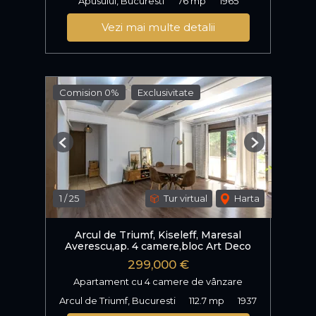
Apusului, Bucuresti
76 mp
1965
Vezi mai multe detalii
Comision 0%
Exclusivitate
Previous
Next
1
/
25
Tur virtual
Harta
Arcul de Triumf, Kiseleff, Maresal
Averescu,ap. 4 camere,bloc Art Deco
299,000 €
Apartament cu 4 camere de vânzare
Arcul de Triumf, Bucuresti
112.7 mp
1937