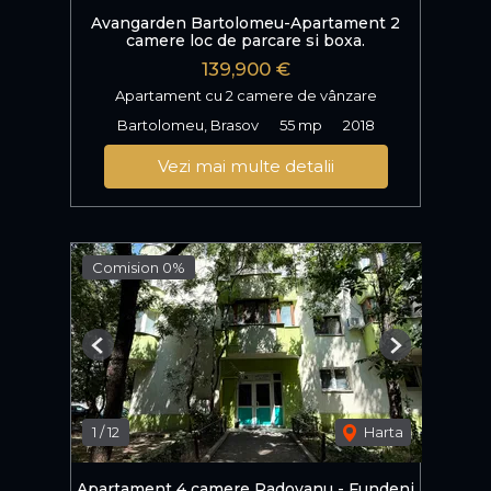
Avangarden Bartolomeu-Apartament 2
camere loc de parcare si boxa.
139,900 €
Apartament cu 2 camere de vânzare
Bartolomeu, Brasov
55 mp
2018
Vezi mai multe detalii
Comision 0%
Previous
Next
1
/
12
Harta
Apartament 4 camere Radovanu - Fundeni