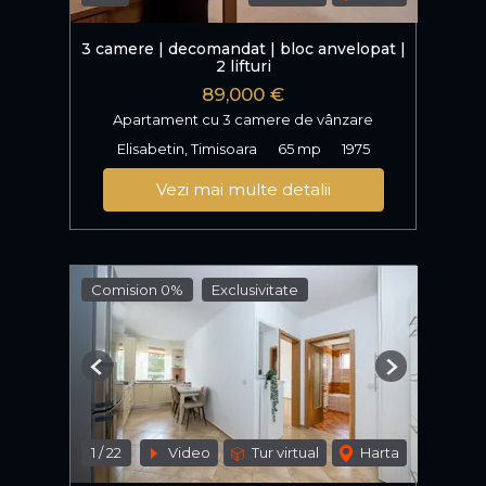
3 camere | decomandat | bloc anvelopat |
2 lifturi
89,000 €
Apartament cu 3 camere de vânzare
Elisabetin, Timisoara
65 mp
1975
Vezi mai multe detalii
Comision 0%
Exclusivitate
Previous
Next
1
/
22
Video
Tur virtual
Harta