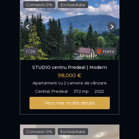
Comision 0%
Exclusivitate
Previous
Next
1
/
26
Harta
STUDIO centru Predeal | Modern
98,000 €
Apartament cu 2 camere de vânzare
Central, Predeal
37.2 mp
2022
Vezi mai multe detalii
Comision 0%
Exclusivitate