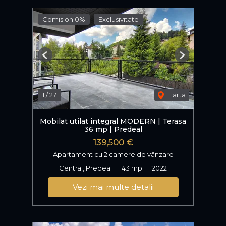
Comision 0%
Exclusivitate
Previous
Next
1
/
27
Harta
Mobilat utilat integral MODERN | Terasa
36 mp | Predeal
139,500 €
Apartament cu 2 camere de vânzare
Central, Predeal
43 mp
2022
Vezi mai multe detalii