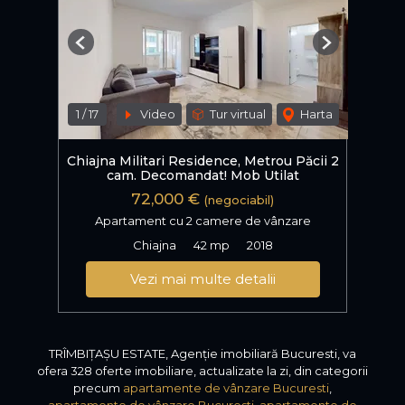
Previous
Next
1
/
17
Video
Tur virtual
Harta
Chiajna Militari Residence, Metrou Păcii 2
cam. Decomandat! Mob Utilat
72,000 €
(negociabil)
Apartament cu 2 camere de vânzare
Chiajna
42 mp
2018
Vezi mai multe detalii
TRÎMBIȚAȘU ESTATE, Agenție imobiliară Bucuresti, va
ofera 328 oferte imobiliare, actualizate la zi, din categorii
precum
apartamente de vânzare Bucuresti
,
apartamente de vânzare Bucuresti
,
apartamente de