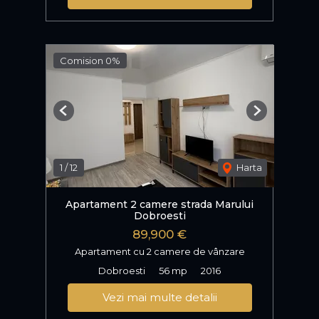
Comision 0%
Previous
Next
1
/
12
Harta
Apartament 2 camere strada Marului
Dobroesti
89,900 €
Apartament cu 2 camere de vânzare
Dobroesti
56 mp
2016
Vezi mai multe detalii