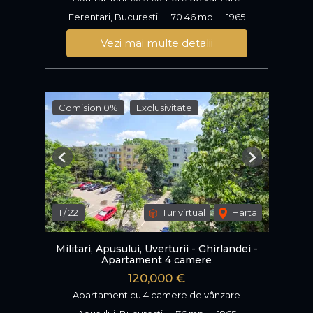
Ferentari, Bucuresti
70.46 mp
1965
Vezi mai multe detalii
Comision 0%
Exclusivitate
Previous
Next
1
/
22
Tur virtual
Harta
Militari, Apusului, Uverturii - Ghirlandei -
Apartament 4 camere
120,000 €
Apartament cu 4 camere de vânzare