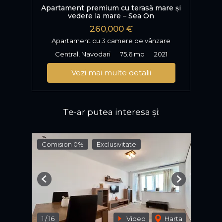
Apartament premium cu terasă mare și
vedere la mare – Sea On
260,000 €
Apartament cu 3 camere de vânzare
Central, Navodari
75.6 mp
2021
Vezi mai multe detalii
Te-ar putea interesa și:
Comision 0%
Exclusivitate
Previous
Next
1
/
16
Video
Harta