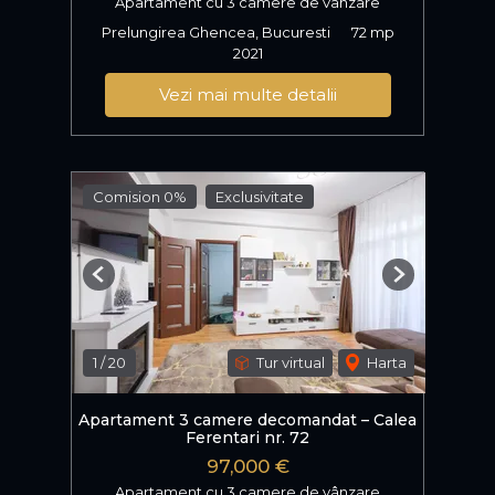
Apartament cu 3 camere de vânzare
Prelungirea Ghencea, Bucuresti
72 mp
2021
Vezi mai multe detalii
Comision 0%
Exclusivitate
Previous
Next
1
/
20
Tur virtual
Harta
Apartament 3 camere decomandat – Calea
Ferentari nr. 72
97,000 €
Apartament cu 3 camere de vânzare