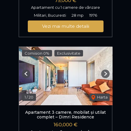
75,000 €
Apartament cu 1 camere de vânzare
Militari, Bucuresti
28 mp
1976
Vezi mai multe detalii
Comision 0%
Exclusivitate
Previous
Next
1
/
20
Harta
Apartament 3 camere, mobilat și utilat
complet – Dimri Residence
160,000 €