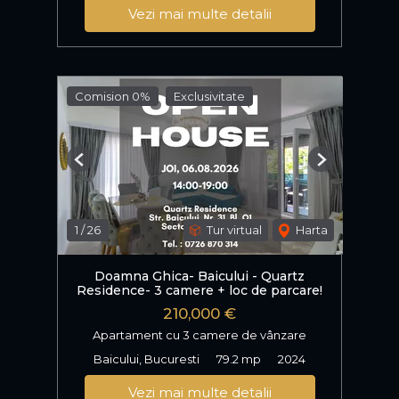
Vezi mai multe detalii
Comision 0%
Exclusivitate
Previous
Next
1
/
26
Tur virtual
Harta
Doamna Ghica- Baicului - Quartz
Residence- 3 camere + loc de parcare!
210,000 €
Apartament cu 3 camere de vânzare
Baicului, Bucuresti
79.2 mp
2024
Vezi mai multe detalii