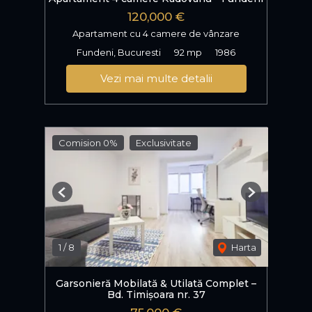
120,000 €
Apartament cu 4 camere de vânzare
Fundeni, Bucuresti
92 mp
1986
Vezi mai multe detalii
Comision 0%
Exclusivitate
Previous
Next
1
/
8
Harta
Garsonieră Mobilată & Utilată Complet –
Bd. Timișoara nr. 37