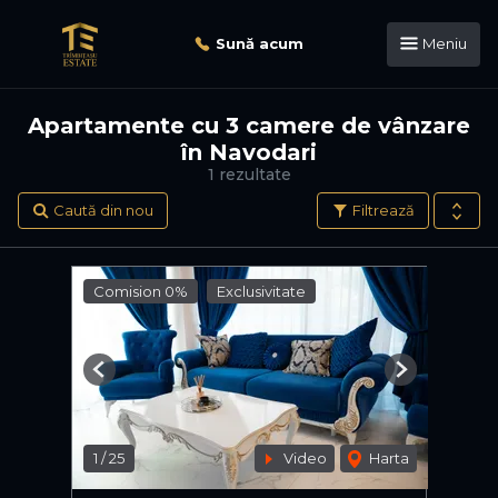
Sună acum
Meniu
Apartamente cu 3 camere de vânzare
în Navodari
1 rezultate
Caută din nou
Filtrează
Comision 0%
Exclusivitate
Previous
Next
1
/
25
Video
Harta