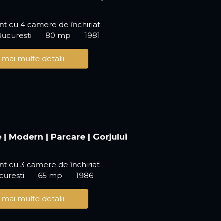
t cu 4 camere de închiriat
Bucuresti
80 mp
1981
 mai multe detalii
 | Modern | Parcare | Gorjului
t cu 3 camere de închiriat
ucuresti
65 mp
1986
 mai multe detalii