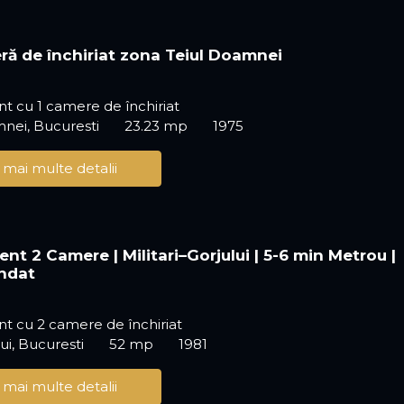
ră de închiriat zona Teiul Doamnei
 cu 1 camere de închiriat
nei, Bucuresti
23.23 mp
1975
 mai multe detalii
nt 2 Camere | Militari–Gorjului | 5-6 min Metrou |
ndat
t cu 2 camere de închiriat
ui, Bucuresti
52 mp
1981
 mai multe detalii