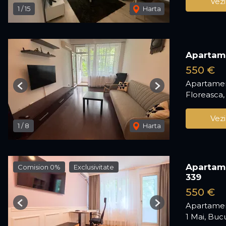
Vezi
1
/
15
Harta
Apartame
550 €
Apartamen
Previous
Next
Floreasca,
Vezi
1
/
8
Harta
Apartame
Comision 0%
Exclusivitate
339
550 €
Apartamen
Previous
Next
1 Mai, Buc