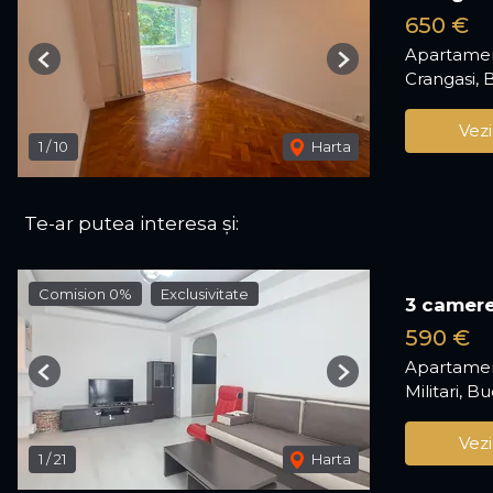
650 €
Apartamen
Previous
Next
Crangasi, 
Vezi
1
/
10
Harta
Te-ar putea interesa și:
Comision 0%
Exclusivitate
3 camere
590 €
Apartamen
Previous
Next
Militari, B
Vezi
1
/
21
Harta