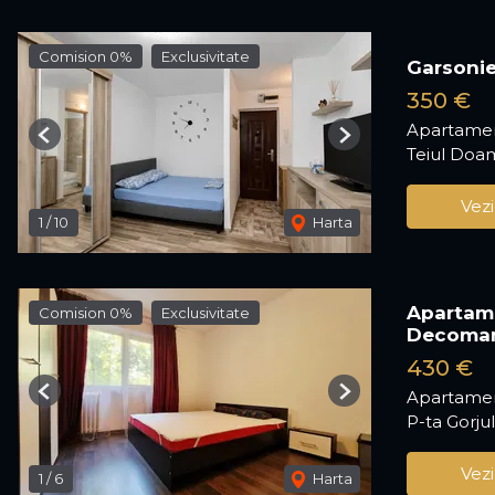
Comision 0%
Exclusivitate
Garsonie
350 €
Apartament
Previous
Next
Teiul Doam
Vezi
1
/
10
Harta
Apartame
Comision 0%
Exclusivitate
Decoma
430 €
Apartamen
Previous
Next
P-ta Gorjul
Vezi
1
/
6
Harta