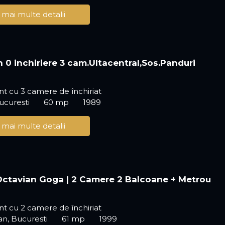
 mai multe detalii
 0 inchiriere 3 cam.Ultacentral,Sos.Panduri
t cu 3 camere de închiriat
ucuresti
60 mp
1989
 mai multe detalii
 Octavian Goga | 2 Camere 2 Balcoane + Metrou
t cu 2 camere de închiriat
an, Bucuresti
61 mp
1999