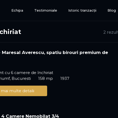
e
Echipa
Testimoniale
Istoric tranzacții
Blog
hiriat
2 rezul
 - Maresal Averescu, spatiu birouri premium de
!
t cu 6 camere de închiriat
riumf, Bucuresti
158 mp
1937
 mai multe detalii
 4 Camere Nemobilat 3/4