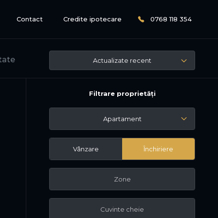
Contact
Credite ipotecare
0768 118 354
tate
Actualizate recent
Filtrare proprietăți
Apartament
Vânzare
Închiriere