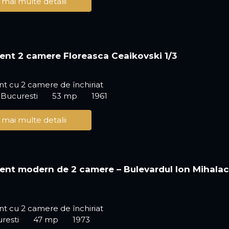
 mai multe detalii
nt 2 camere Floreasca Ceaikovski 1/3
t cu 2 camere de închiriat
 Bucuresti
53 mp
1961
 mai multe detalii
nt modern de 2 camere – Bulevardul Ion Mihala
t cu 2 camere de închiriat
uresti
47 mp
1973