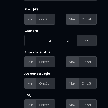
Preț (€)
Min
Max
Camere
1
2
3
4+
Suprafață utilă
Min
Max
An construcție
Min
Max
Etaj
Min
Max