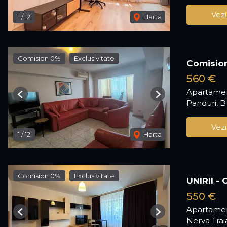
Vezi
1
/
12
Harta
Comision 0%
Exclusivitate
Comision
560 €
Apartamen
Previous
Next
Panduri, B
Vezi
1
/
12
Harta
Comision 0%
Exclusivitate
UNIRII -
550 €
Apartamen
Previous
Next
Nerva Trai