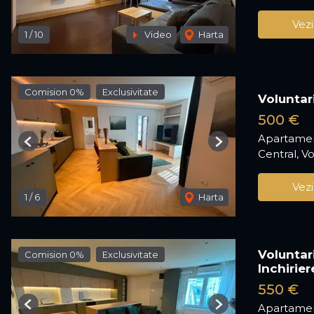
Vezi
1
/
10
Video
Harta
Comision 0%
Exclusivitate
Voluntar
500 €
Apartamen
Previous
Next
Central, Vo
Vezi
1
/
6
Harta
Voluntar
Comision 0%
Exclusivitate
Inchirier
550 €
Apartamen
Previous
Next