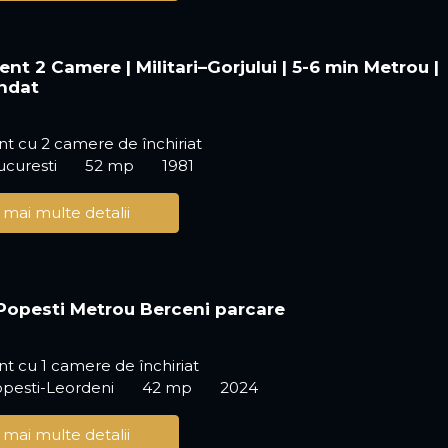
nt 2 Camere | Militari–Gorjului | 5-6 min Metrou |
ndat
t cu 2 camere de închiriat
ucuresti
52 mp
1981
 mai multe detalii
Popesti Metrou Berceni parcare
 cu 1 camere de închiriat
opesti-Leordeni
42 mp
2024
 mai multe detalii