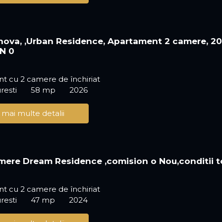
ahova, ,Urban Residence, Apartament 2 camere, 2
N 0
t cu 2 camere de închiriat
resti
58 mp
2026
 mai multe detalii
ere Dream Residence ,comision o Nou,conditii 
t cu 2 camere de închiriat
resti
47 mp
2024