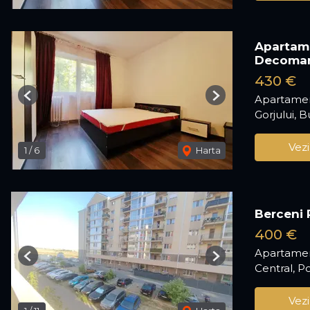
Apartame
Decoma
430 €
Apartamen
Previous
Next
Gorjului, B
Vezi
1
/
6
Harta
Berceni 
400 €
Apartament
Previous
Next
Central, P
Vezi