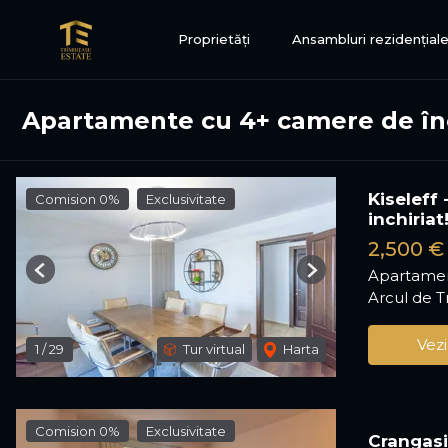
Proprietăți
Ansambluri rezidențial
Apartamente cu 4+ camere de înc
Kiseleff
Comision 0%
Exclusivitate
inchiriat
2,500 €
Apartamen
Previous
Next
Arcul de T
Vezi
1
/
29
Tur virtual
Harta
Comision 0%
Exclusivitate
Crangasi