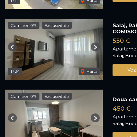
1
/
11
Harta
Salaj, R
Comision 0%
Exclusivitate
COMISIO
550 €
Apartamen
Previous
Next
Salaj, Bucu
Vezi
1
/
24
Harta
Comision 0%
Exclusivitate
Doua cam
450 €
Apartamen
Previous
Next
Salaj, Bucu