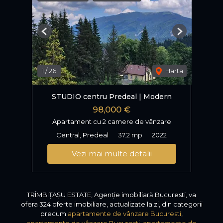
Previous
Next
1
/
26
Harta
STUDIO centru Predeal | Modern
98,000 €
Apartament cu 2 camere de vânzare
Central, Predeal
37.2 mp
2022
Vezi mai multe detalii
TRÎMBIȚAȘU ESTATE, Agenție imobiliară Bucuresti, va
ofera 324 oferte imobiliare, actualizate la zi, din categorii
precum
apartamente de vânzare Bucuresti
,
apartamente de vânzare Bucuresti
,
apartamente de