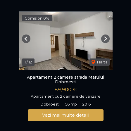
Comision 0%
Previous
Next
1
/
12
Harta
Apartament 2 camere strada Marului
Dobroesti
89,900 €
Apartament cu 2 camere de vânzare
Dobroesti
56 mp
2016
Vezi mai multe detalii