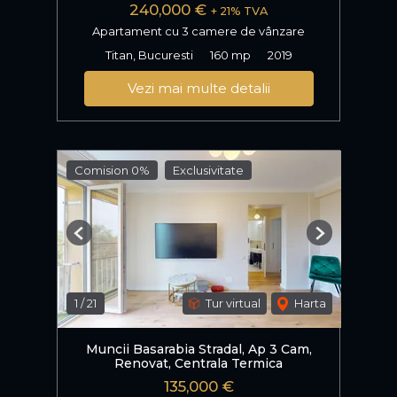
240,000 €
+ 21% TVA
Apartament cu 3 camere de vânzare
Titan, Bucuresti
160 mp
2019
Vezi mai multe detalii
Comision 0%
Exclusivitate
Previous
Next
1
/
21
Tur virtual
Harta
Muncii Basarabia Stradal, Ap 3 Cam,
Renovat, Centrala Termica
135,000 €