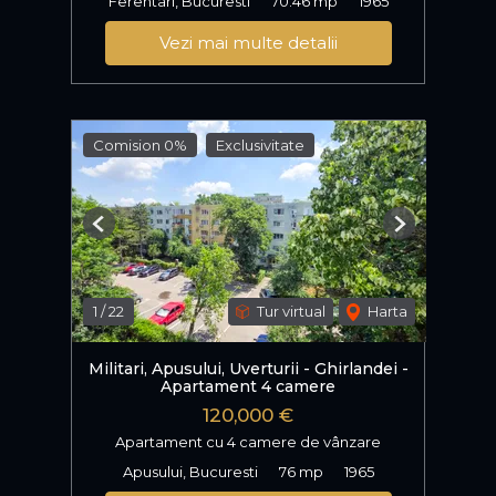
Ferentari, Bucuresti
70.46 mp
1965
Vezi mai multe detalii
Comision 0%
Exclusivitate
Previous
Next
1
/
22
Tur virtual
Harta
Militari, Apusului, Uverturii - Ghirlandei -
Apartament 4 camere
120,000 €
Apartament cu 4 camere de vânzare
Apusului, Bucuresti
76 mp
1965