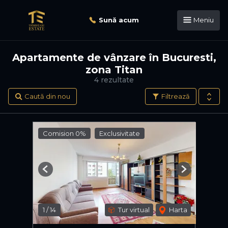
Sună acum
Meniu
Apartamente de vânzare în Bucuresti,
zona Titan
4 rezultate
Caută din nou
Filtrează
Comision 0%
Exclusivitate
Previous
Next
1
/
14
Tur virtual
Harta