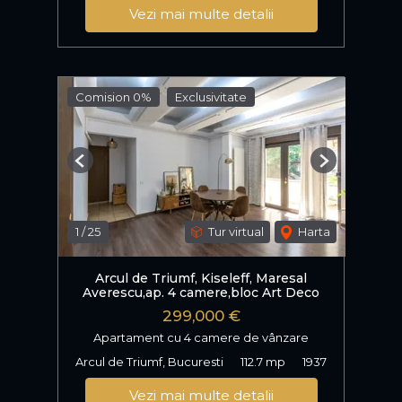
Vezi mai multe detalii
Comision 0%
Exclusivitate
Previous
Next
1
/
25
Tur virtual
Harta
Arcul de Triumf, Kiseleff, Maresal
Averescu,ap. 4 camere,bloc Art Deco
299,000 €
Apartament cu 4 camere de vânzare
Arcul de Triumf, Bucuresti
112.7 mp
1937
Vezi mai multe detalii