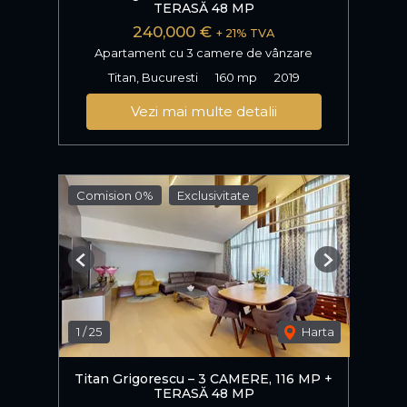
TERASĂ 48 MP
240,000 €
+ 21% TVA
Apartament cu 3 camere de vânzare
Titan, Bucuresti
160 mp
2019
Vezi mai multe detalii
Comision 0%
Exclusivitate
Previous
Next
1
/
25
Harta
Titan Grigorescu – 3 CAMERE, 116 MP +
TERASĂ 48 MP