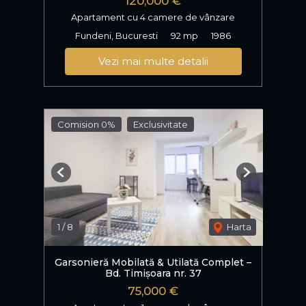
120,000 €
Apartament cu 4 camere de vânzare
Fundeni, Bucuresti
92 mp
1986
Vezi mai multe detalii
Comision 0%
Exclusivitate
Previous
Next
1
/
8
Harta
Garsonieră Mobilată & Utilată Complet –
Bd. Timișoara nr. 37
75,000 €