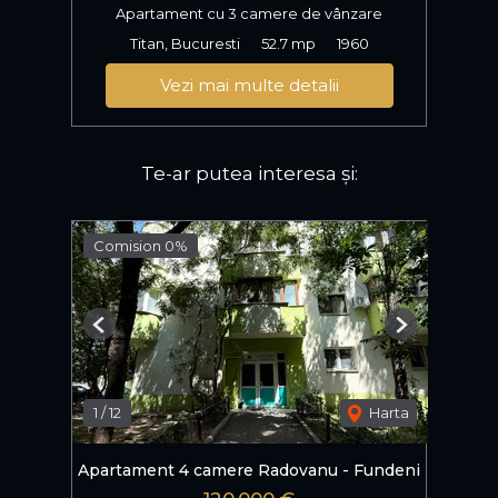
Apartament cu 3 camere de vânzare
Titan, Bucuresti
52.7 mp
1960
Vezi mai multe detalii
Te-ar putea interesa și:
Comision 0%
Previous
Next
1
/
12
Harta
Apartament 4 camere Radovanu - Fundeni