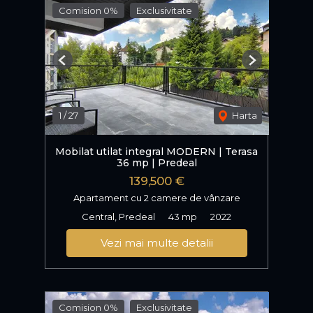
Comision 0%
Exclusivitate
Previous
Next
1
/
27
Harta
Mobilat utilat integral MODERN | Terasa
36 mp | Predeal
139,500 €
Apartament cu 2 camere de vânzare
Central, Predeal
43 mp
2022
Vezi mai multe detalii
Comision 0%
Exclusivitate