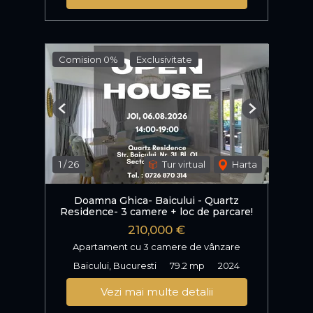
Comision 0%
Exclusivitate
Previous
Next
1
/
26
Tur virtual
Harta
Doamna Ghica- Baicului - Quartz
Residence- 3 camere + loc de parcare!
210,000 €
Apartament cu 3 camere de vânzare
Baicului, Bucuresti
79.2 mp
2024
Vezi mai multe detalii