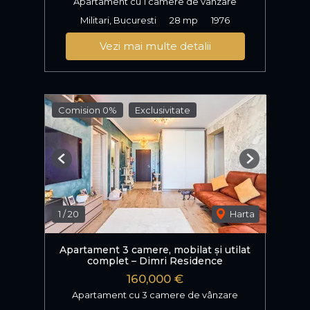
Apartament cu 1 camere de vânzare
Militari, Bucuresti
28 mp
1976
Vezi mai multe detalii
Comision 0%
Exclusivitate
Previous
Next
1
/
20
Harta
Apartament 3 camere, mobilat și utilat
complet – Dimri Residence
160,000 €
Apartament cu 3 camere de vânzare