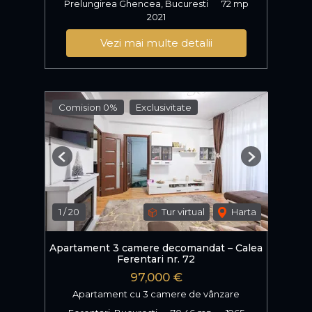
Prelungirea Ghencea, Bucuresti
72 mp
2021
Vezi mai multe detalii
Comision 0%
Exclusivitate
Previous
Next
1
/
20
Tur virtual
Harta
Apartament 3 camere decomandat – Calea
Ferentari nr. 72
97,000 €
Apartament cu 3 camere de vânzare