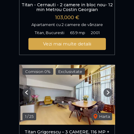
Titan - Cernauti - 2 camere in bloc nou- 12
min Metrou Costin Georgian
103,000 €
Apartament cu 2 camere de vânzare
Titan, Bucuresti
65.9 mp
2001
Vezi mai multe detalii
Comision 0%
Exclusivitate
Previous
Next
1
/
25
Harta
Titan Grigorescu – 3 CAMERE, 116 MP +