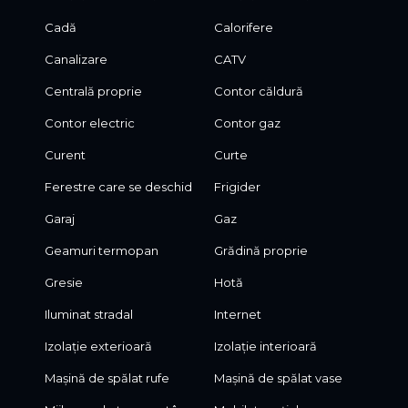
Cadă
Calorifere
Canalizare
CATV
Centrală proprie
Contor căldură
Contor electric
Contor gaz
Curent
Curte
Ferestre care se deschid
Frigider
Garaj
Gaz
Geamuri termopan
Grădină proprie
Gresie
Hotă
Iluminat stradal
Internet
Izolație exterioară
Izolație interioară
Mașină de spălat rufe
Mașină de spălat vase