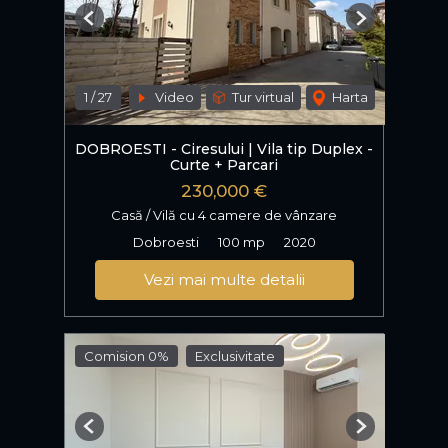
Previous
Next
1
/
27
Video
Tur virtual
Harta
DOBROESTI - Ciresului | Vila tip Duplex -
Curte + Parcari
230,000 €
Casă / Vilă cu 4 camere de vânzare
Dobroesti
100 mp
2020
Vezi mai multe detalii
Comision 0%
Exclusivitate
Previous
Next