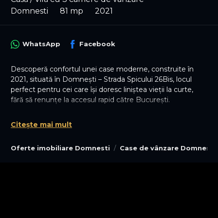
Domnesti
81 mp
2021
WhatsApp
Facebook
Descoperă confortul unei case moderne, construite în
2021, situată în Domnești – Strada Spicului 26Bis, locul
perfect pentru cei care își doresc liniștea vieții la curte,
fără să renunțe la accesul rapid către București.
Proprietatea se află la aproximativ 17 minute cu mașina
Citește mai mult
de intrarea în București, prin Prelungirea Ghencea –
Strada Valea Oltului, oferindu-ți echilibrul ideal între
Oferte imobiliare Domnesti
Case de vânzare Domnesti
relaxare și conectivitate urbană.
Casa este construită pe structură din beton și cărămidă,
desfășurată doar pe parter, fiind practică, eficient
compartimentată și foarte primitoare. Are o suprafață
utilă de 81 mp și o suprafață desfășurată de 100 mp, cu
compartimentare decomandată și 3 camere luminoase,
perfecte pentru o familie sau pentru cei care își doresc