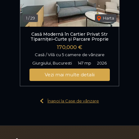
1
/
29
Harta
Casă Modernă în Cartier Privat Str
Tiparniței–Curte și Parcare Proprie
170,000 €
Casă / Vilă cu 5 camere de vânzare
Giurgiului, Bucuresti
147 mp
2026
Vezi mai multe detalii
Înapoi la Case de vânzare