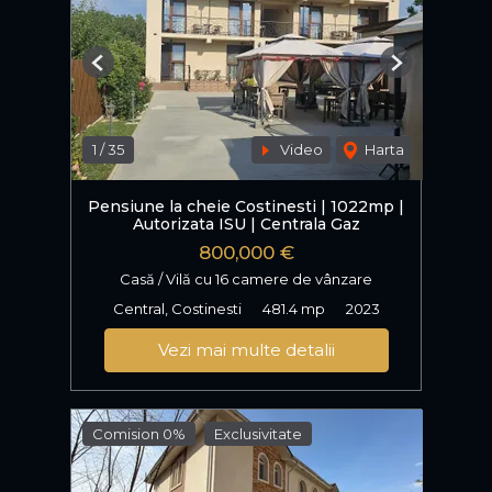
Previous
Next
1
/
35
Video
Harta
Pensiune la cheie Costinesti | 1022mp |
Autorizata ISU | Centrala Gaz
800,000 €
Casă / Vilă cu 16 camere de vânzare
Central, Costinesti
481.4 mp
2023
Vezi mai multe detalii
Comision 0%
Exclusivitate