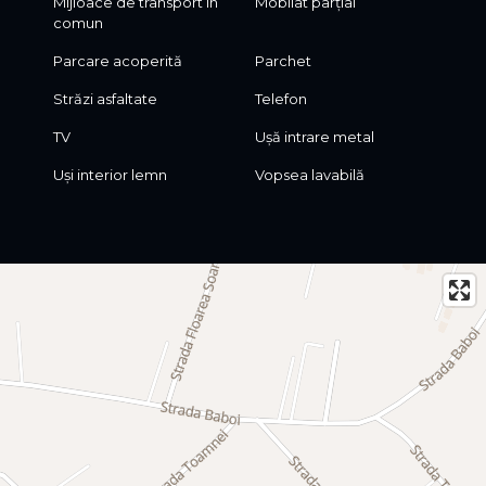
Mijloace de transport în
Mobilat parțial
comun
Parcare acoperită
Parchet
Străzi asfaltate
Telefon
TV
Ușă intrare metal
Uși interior lemn
Vopsea lavabilă