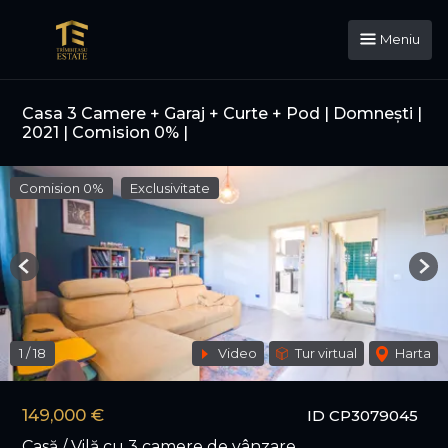
Meniu
Casa 3 Camere + Garaj + Curte + Pod | Domnești |
2021 | Comision 0% |
Comision 0%
Exclusivitate
Previous
Nex
1
/
18
Video
Tur virtual
Harta
149,000 €
ID CP3079045
Casă / Vilă cu 3 camere de vânzare