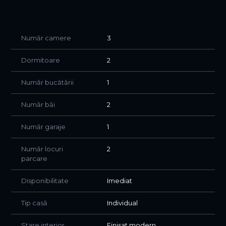
Un alt punct forte este garajul de 25 mp utili, construit din
beton + BCA, prevăzut cu canal pentru mentenanță auto
– ideal atât pentru pasionații auto, cât și pentru depozitare
Număr camere
3
sau atelier.
Dormitoare
2
Alte informații utile:
Proprietatea dispune în prezent de fosă septică, iar
Număr bucătării
1
canalizarea este disponibilă la poarta, este nevoie doar de
racordare
Număr băi
2
Această proprietate este alegerea ideală pentru cei care
își doresc un cămin nou, bine construit, cu potențial de
Număr garaje
1
extindere și suficient spațiu pentru o viață liniștită la curte,
aproape de București.
Număr locuri
2
parcare
Disponibilitate
Imediat
Tip casă
Individual
Stare interior
Finisat modern