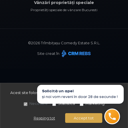
Vânzări proprietăți speciale
Proprietăți speciale de vânzare Bucuresti
©
2026
Trîmbițașu Comedy Estate S.R.L.
Site creat în
Solicită un apel
Acest site folosește cookies,
află detalii
.
Alege ce tipuri de
și noi vom reveni în doar 28 de secunde !
cookies dorești să permitem:
Necesare
Statistică
Marketing
Resping tot
Accept tot
Sună acum
Solicită vizionare