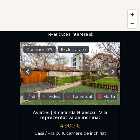
Te-ar putea interesa și:
Comision 0%
Exclusivitate
Previous
Next
1
/
42
Video
Tur virtual
Harta
Aviatiei | Smaranda Braescu | Vila
reprezentativa de inchiriat
4,900 €
Casă / Vilă cu 16 camere de închiriat