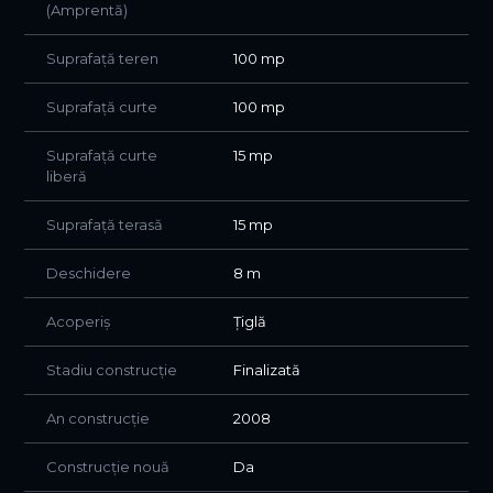
(Amprentă)
Suprafață teren
100 mp
Suprafață curte
100 mp
Suprafață curte
15 mp
liberă
Suprafață terasă
15 mp
Deschidere
8 m
Acoperiș
Țiglă
Stadiu construcție
Finalizată
An construcție
2008
Construcție nouă
Da