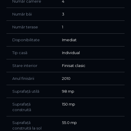
Număr camere
4
pentru birouri ,cursuri pentru limbi straine si multiple alte
activitati.
Daca se doreste inchirierea cu toate dotarile pntru salon
Număr băi
3
asa cum este acum pretul este 2000 euro sau 1600
eeuro inchirirea spatiului complet liber .
Număr terase
1
Disponibilitate
Imediat
Tip casă
Individual
Stare interior
Finisat clasic
Anul finisării
2010
Suprafață utilă
98 mp
Suprafață
150 mp
construită
Suprafață
55.0 mp
construită la sol