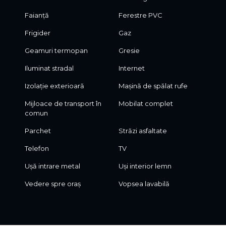
Faianță
Ferestre PVC
Frigider
Gaz
Geamuri termopan
Gresie
Iluminat stradal
Internet
Izolație exterioară
Mașină de spălat rufe
Mijloace de transport în
Mobilat complet
comun
Parchet
Străzi asfaltate
Telefon
TV
Ușă intrare metal
Uși interior lemn
Vedere spre oraș
Vopsea lavabilă