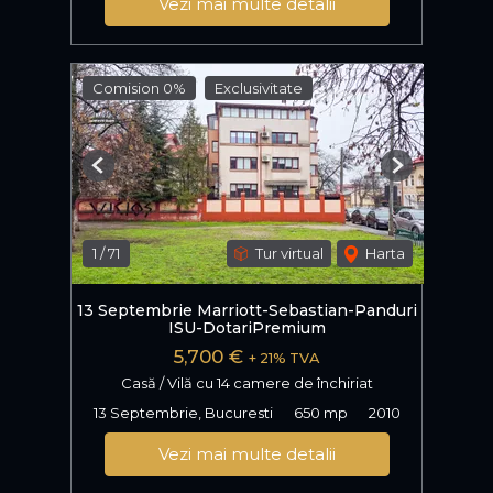
Vezi mai multe detalii
Comision 0%
Exclusivitate
Previous
Next
1
/
71
Tur virtual
Harta
13 Septembrie Marriott-Sebastian-Panduri
ISU-DotariPremium
5,700 €
+ 21% TVA
Casă / Vilă cu 14 camere de închiriat
13 Septembrie, Bucuresti
650 mp
2010
Vezi mai multe detalii