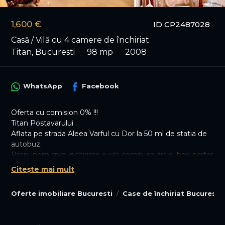
1,600 €
ID CP2487028
Casă / Vilă cu 4 camere de închiriat
Titan, Bucuresti
98 mp
2008
WhatsApp
Facebook
Oferta cu comision 0% !!!
Titan Postavarului .
Aflata pe strada Aleea Varful cu Dor la 50 ml de statia de
autobuz.
Propunem spre inchiriere o vila compusa din subsol,parter
si etaj cu o suprafata utila totala de 98 mp.
Citește mai mult
A functionat ca salon de cofura,cosmetica,masaj are in
continuare toate dotarile necesare pentru acest tip de
Oferte imobiliare Bucuresti
Case de închiriat Bucuresti
activitate.
Poate fi folosita ca cabinet avocat,notariat ,stomatologie
sau alte activitati din zona de servicii medicale,spatiu