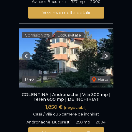
Aviatiei, Bucuresti
727 mp
2000
Vezi mai multe detalii
Comision 0%
Exclusivitate
Previous
Next
1
/
40
Harta
COLENTINA | Andronache | Vila 300 mp |
Teren 600 mp | DE INCHIRIAT
1,850 €
(negociabil)
Casă / Vilă cu 5 camere de închiriat
Andronache, Bucuresti
250 mp
2004