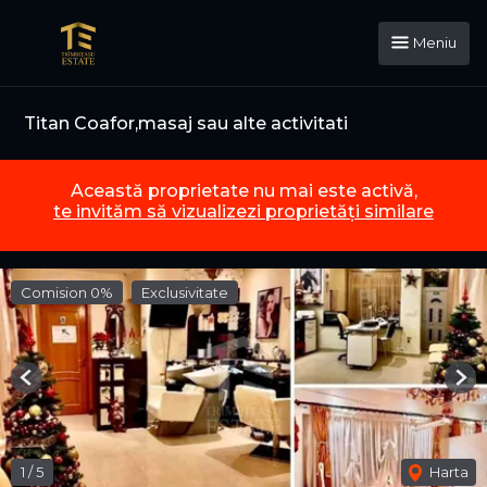
Meniu
Titan Coafor,masaj sau alte activitati
Această proprietate nu mai este activă,
te invităm să vizualizezi proprietăți similare
Comision 0%
Exclusivitate
Previous
Nex
1
/
5
Harta