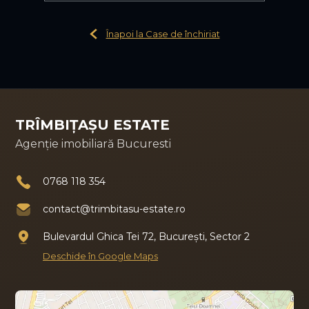
Înapoi la Case de închiriat
TRÎMBIȚAȘU ESTATE
Agenție imobiliară Bucuresti
0768 118 354
contact@trimbitasu-estate.ro
Bulevardul Ghica Tei 72, București, Sector 2
Deschide în Google Maps