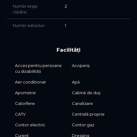
Număr etaje
2
clădire
Număr subsoluri
1
Facilități
Acces pentru persoane
Acoperiș
cu dizabilități
Aer condiționat
Apă
Apometre
Cabină de duș
Calorifere
Canalizare
CATV
Centrală proprie
Contor electric
Contor gaz
Curent
Dressing