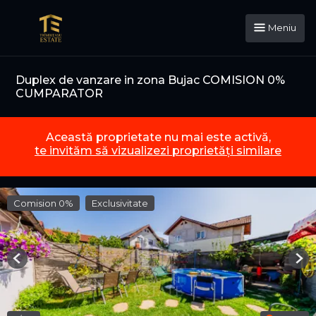
Meniu
Duplex de vanzare in zona Bujac COMISION 0%
CUMPARATOR
Această proprietate nu mai este activă,
te invităm să vizualizezi proprietăți similare
Comision 0%
Exclusivitate
Previous
Nex