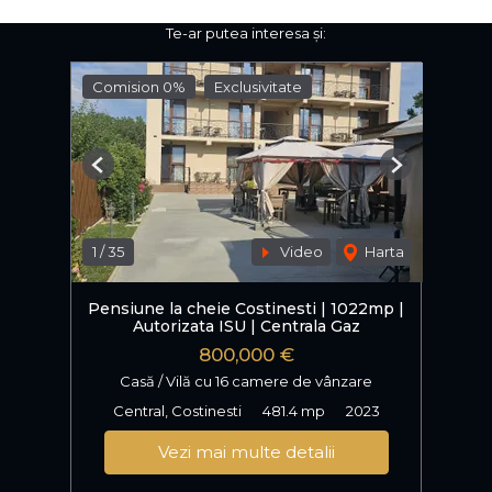
Te-ar putea interesa și:
Comision 0%
Exclusivitate
Previous
Next
1
/
35
Video
Harta
Pensiune la cheie Costinesti | 1022mp |
Autorizata ISU | Centrala Gaz
800,000 €
Casă / Vilă cu 16 camere de vânzare
Central, Costinesti
481.4 mp
2023
Vezi mai multe detalii