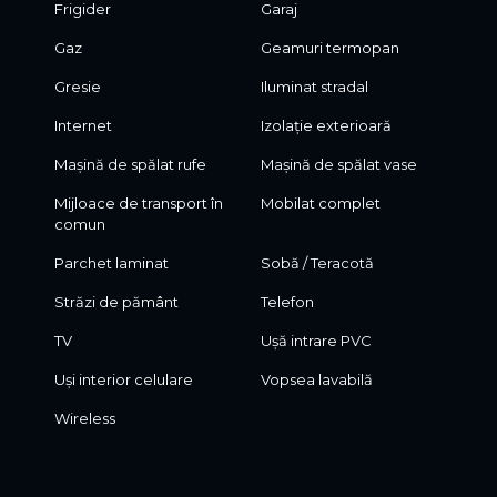
Frigider
Garaj
Gaz
Geamuri termopan
Gresie
Iluminat stradal
Internet
Izolație exterioară
Mașină de spălat rufe
Mașină de spălat vase
Mijloace de transport în
Mobilat complet
comun
Parchet laminat
Sobă / Teracotă
Străzi de pământ
Telefon
TV
Ușă intrare PVC
Uși interior celulare
Vopsea lavabilă
Wireless