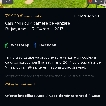
1
/
29
Harta
79,900 €
ID CP2649738
(negociabil)
Casă / Vilă cu 4 camere de vânzare
Bujac, Arad
71.04 mp
2017
WhatsApp
Facebook
Trimbitasu Estate va propune spre vanzare un duplex al
carui constructii s-a finalizat in anul 2017, cu o suprafata de
71 mp utili si 196mp teren, in zona Bujac din Arad.
Proprietatea are regim de inaltime P+M si o suprafata
construita de 90.12mp, cu un front stradal de 7 ml si
Citește mai mult
dispune de un garaj cu usa culisanta si pod. Peretii
comuni sunt izolati cu vata fonica de 20cm.
Oferte imobiliare Arad
Case de vânzare Arad
Case de
Detalii interior : izolatie interioara cu vata bazaltica,
parchet laminat, usi interioare celulare, tamplarie
termopan iar incalzirea se face cu panouri electrice si