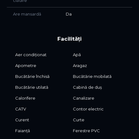
clădire
Are mansardă
Da
Facilități
Aer condiționat
Apă
Apometre
Aragaz
Bucătărie închisă
Bucătărie mobilată
Bucătărie utilată
Cabină de duș
Calorifere
Canalizare
CATV
Contor electric
Curent
Curte
Faianță
Ferestre PVC