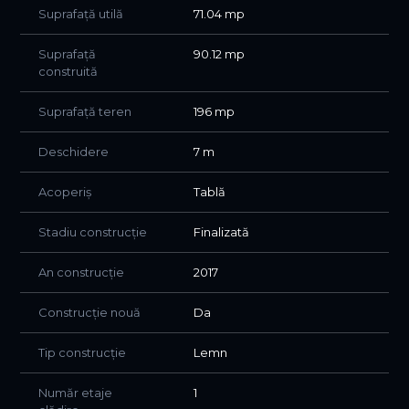
Suprafață utilă
71.04 mp
Casa se vinde cu 0% COMISION pentru cumparator !
Pentru detalii, nu ezitati sa ne contactati !
Suprafață
90.12 mp
construită
Suprafață teren
196 mp
Deschidere
7 m
Acoperiș
Tablă
Stadiu construcție
Finalizată
An construcție
2017
Construcție nouă
Da
Tip construcție
Lemn
Număr etaje
1