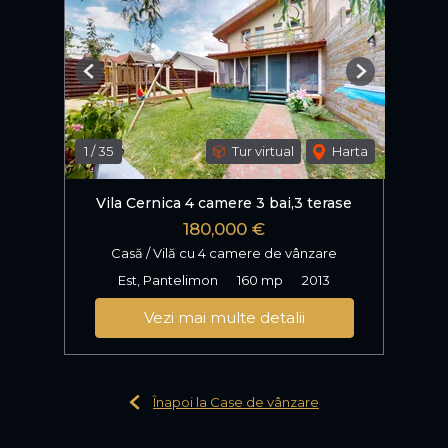
Previous
Next
1
/
35
Tur virtual
Harta
Vila Cernica 4 camere 3 bai,3 terase
180,000 €
Casă / Vilă cu 4 camere de vânzare
Est, Pantelimon
160 mp
2013
Vezi mai multe detalii
Înapoi la Case de vânzare