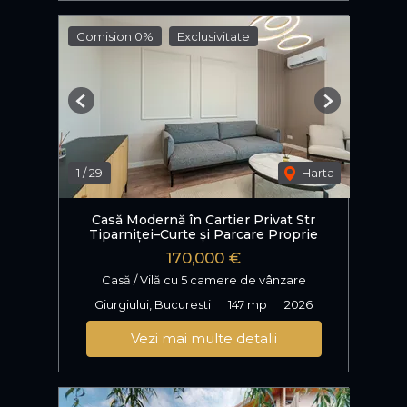
Comision 0%
Exclusivitate
Previous
Next
1
/
29
Harta
Casă Modernă în Cartier Privat Str
Tiparniței–Curte și Parcare Proprie
170,000 €
Casă / Vilă cu 5 camere de vânzare
Giurgiului, Bucuresti
147 mp
2026
Vezi mai multe detalii