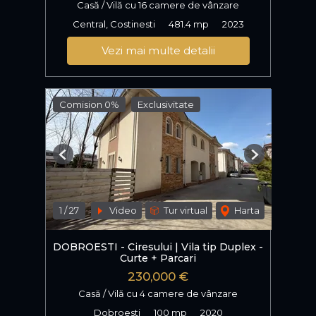
Casă / Vilă cu 16 camere de vânzare
Central, Costinesti
481.4 mp
2023
Vezi mai multe detalii
Comision 0%
Exclusivitate
Previous
Next
1
/
27
Video
Tur virtual
Harta
DOBROESTI - Ciresului | Vila tip Duplex -
Curte + Parcari
230,000 €
Casă / Vilă cu 4 camere de vânzare
Dobroesti
100 mp
2020