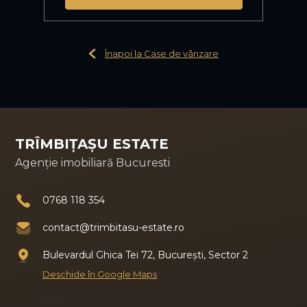
Înapoi la Case de vânzare
TRÎMBIȚAȘU ESTATE
Agenție imobiliară Bucuresti
0768 118 354
contact@trimbitasu-estate.ro
Bulevardul Ghica Tei 72, București, Sector 2
Deschide în Google Maps