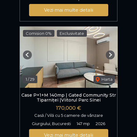
Vezi mai multe detalii
Comision 0%
Exclusivitate
Previous
Next
1
/
29
Harta
Case P+1+M 140mp | Gated Community Str
Tiparniței |Viitorul Parc Sinei
170,000 €
Casă / Vilă cu 5 camere de vânzare
Giurgiului, Bucuresti
147 mp
2026
Vezi mai multe detalii