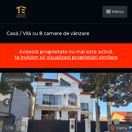
Meniu
Casă / Vilă cu 8 camere de vânzare
Această proprietate nu mai este activă,
te invităm să vizualizezi proprietăți similare
Comision 0%
Previous
Nex
1
/
16
Harta