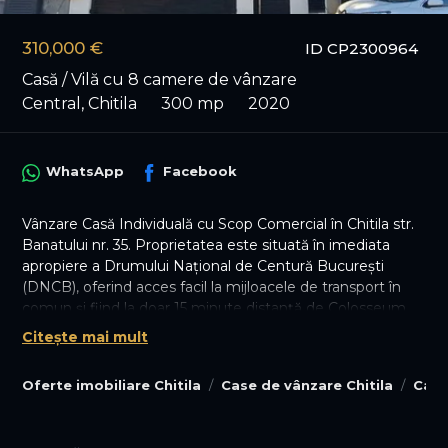
310,000 €
ID CP2300964
Casă / Vilă cu 8 camere de vânzare
Central, Chitila
300 mp
2020
WhatsApp
Facebook
Vânzare Casă Individuală cu Scop Comercial în Chitila str.
Banatului nr. 35. Proprietatea este situată în imediata
apropiere a Drumului Național de Centură București
(DNCB), oferind acces facil la mijloacele de transport în
comun și fiind la doar 15 minute distanță de Colosseum
Mall București. Accesul se face direct din Șoseaua
Citește mai mult
Banatului, facilitând astfel conectivitatea cu toate
punctele de interes. Detalii constructiveAceastă casă
Oferte imobiliare Chitila
Case de vânzare Chitila
Case
individuală, construită pe o structură solidă de beton și
cărămidă, dispune de o compartimentare funcțională,
desfășurată pe Subsol, Parter, Etaj și Mansardă, cu o