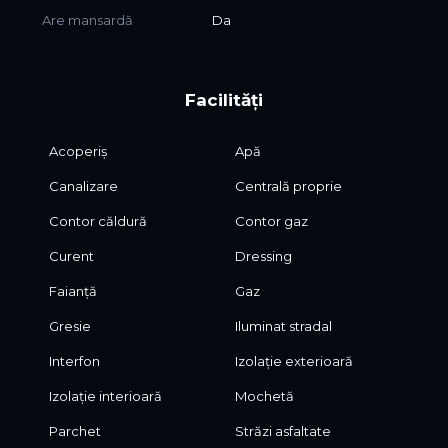
Are mansardă
Da
Facilități
Acoperiș
Apă
Canalizare
Centrală proprie
Contor căldură
Contor gaz
Curent
Dressing
Faianță
Gaz
Gresie
Iluminat stradal
Interfon
Izolație exterioară
Izolație interioară
Mochetă
Parchet
Străzi asfaltate