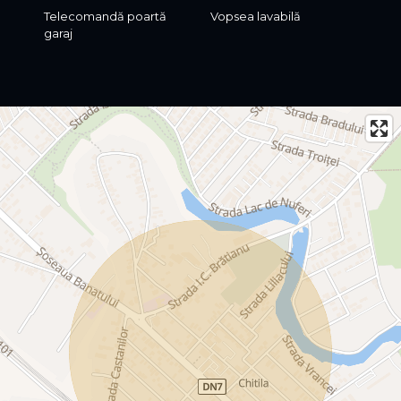
Telecomandă poartă
Vopsea lavabilă
garaj