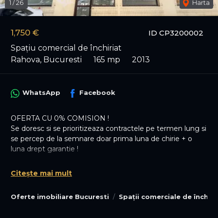
1
/
26
Harta
1,750 €
ID CP3200002
Spațiu comercial de închiriat
Rahova, Bucuresti
165 mp
2013
WhatsApp
Facebook
OFERTA CU 0% COMISION !
Se doresc si se prioritizeaza contractele pe termen lung si
se percep de la semnare doar prima luna de chirie + o
luna drept garantie !
Vă propunem spre închiriere un spațiu comercial versatil,
Citește mai mult
cu o suprafață totală de 165 mp, situat în Sectorul 5, zona
Petre Ispirescu, într-o locație liniștită și bine întreținută,
Oferte imobiliare Bucuresti
Spații comerciale de închiri
chiar în spatele renumitului Restaurant Britannia.
Amplasarea între blocuri și accesul facil din zonă oferă