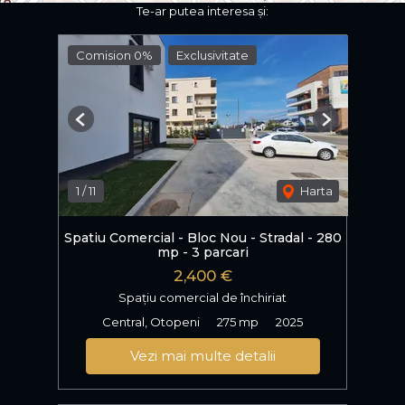
Te-ar putea interesa și:
spațiului pentru numeroase domenii de activitate
transformă această proprietate într-o alegere ideală
pentru dezvoltarea unei afaceri.
Comision 0%
Exclusivitate
Pentru informații suplimentare și programarea unei
vizionări, vă stăm la dispoziție.
Previous
Next
1
/
11
Harta
Spatiu Comercial - Bloc Nou - Stradal - 280
mp - 3 parcari
2,400 €
Spațiu comercial de închiriat
Central, Otopeni
275 mp
2025
Vezi mai multe detalii