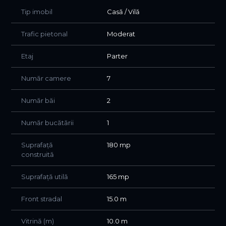
multiple oportunități pentru desfășurarea unei game
Tip imobil
Casă / Vilă
variate de activități comerciale, medicale sau de servicii.
Trafic pietonal
Moderat
Caracteristici principale:
✔ Suprafață totală: 165 mp
Etaj
Parter
✔ Spațiu situat la parter
Număr camere
7
✔ Vitrină stradală
Număr băi
2
✔ Două căi de acces independente
Număr bucătării
1
✔ Curte proprie ce poate fi utilizată de chiriaș
Suprafață
180 mp
✔ Loc de parcare dedicat
construită
✔ Compartimentare eficientă – 6 încăperi
Suprafață utilă
165 mp
✔ 2 grupuri sanitare
Front stradal
15.0 m
✔ Holuri generoase și zone de circulație bine organizate
Vitrină (m)
10.0 m
✔ Curent trifazic