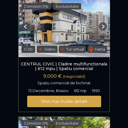
Comision 0%
Exclusivitate
Previous
Next
1
/
20
Video
Tur virtual
Harta
CENTRUL CIVIC | Cladire multifunctionala
| 612 mpu | Spatiu comercial
9,000 €
(negociabil)
Spațiu comercial de închiriat
13 Decembrie, Brasov
612 mp
1950
Vezi mai multe detalii
Comision 0%
Exclusivitate