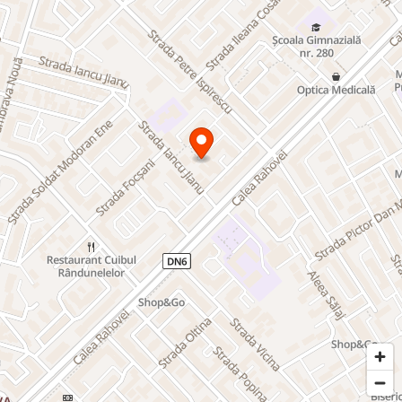
• Centru de estetică
• Studio foto/video
• Atelier de producție ușoară
• Bucătărie profesională / catering
• Cofetărie sau laborator de patiserie
• Farmacie
• Centru de consultanță
• Firmă de servicii
• Call-center
• Centru de training
• Activități comerciale diverse
Poziționarea excelentă, proximitatea față de mijloacele de
transport în comun, accesul facil și posibilitatea adaptării