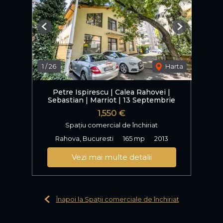
Previous
Next
1
/
26
Harta
Petre Ispirescu | Calea Rahovei |
Sebastian | Marriot | 13 Septembrie
1,550 €
Spațiu comercial de închiriat
Rahova, Bucuresti
165 mp
2013
Vezi mai multe detalii
Înapoi la Spații comerciale de închiriat