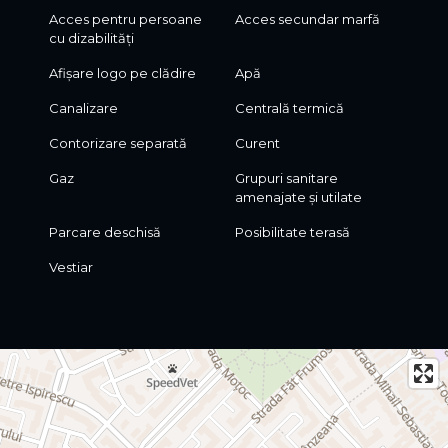
• Centru de recuperare
Acces pentru persoane
Acces secundar marfă
cu dizabilități
• Laborator analize
Afișare logo pe clădire
Apă
• Cabinet veterinar
Canalizare
Centrală termică
• Grădiniță sau centru educațional
Contorizare separată
Curent
• After-school
Gaz
Grupuri sanitare
amenajate și utilate
• Birouri și sediu firmă
Parcare deschisă
Posibilitate terasă
• Showroom
Vestiar
• Magazin de prezentare
• Centru de distribuție
• Depozitare și logistică
• Salon de înfrumusețare
• Barber shop