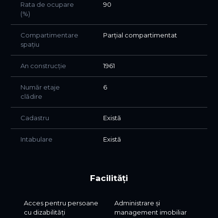
Rata de ocupare
90
(%)
Compartimentare
Parțial compartimentat
spațiu
An construcție
1961
Număr etaje
6
clădire
Cadastru
Există
Intabulare
Există
Facilități
Acces pentru persoane
Administrare și
cu dizabilități
management imobiliar