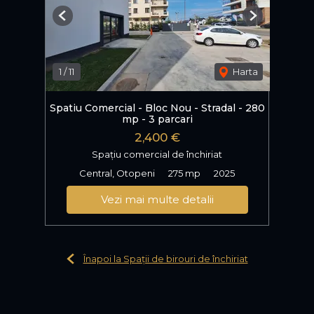
Previous
Next
1
/
11
Harta
Spatiu Comercial - Bloc Nou - Stradal - 280
mp - 3 parcari
2,400 €
Spațiu comercial de închiriat
Central, Otopeni
275 mp
2025
Vezi mai multe detalii
Înapoi la Spații de birouri de închiriat