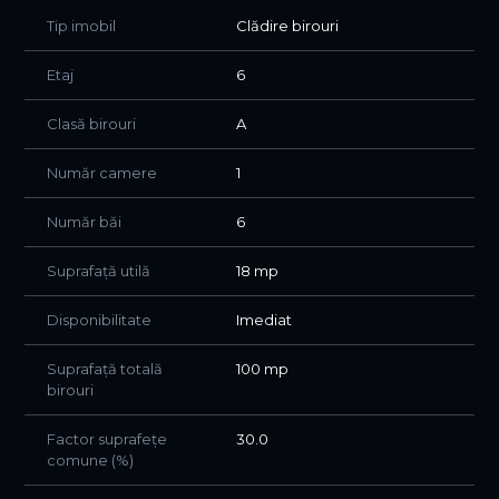
perfect adaptat nevoilor tale profesionale!
Tip imobil
Clădire birouri
Etaj
6
Clasă birouri
A
Număr camere
1
Număr băi
6
Suprafață utilă
18 mp
Disponibilitate
Imediat
Suprafață totală
100 mp
birouri
Factor suprafețe
30.0
comune (%)