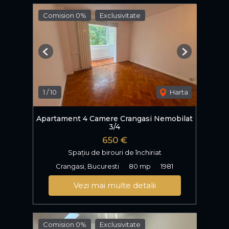
Comision 0%
Exclusivitate
Previous
Next
1
/
10
Harta
Apartament 4 Camere Crangasi Nemobilat
3/4
650 €
Spațiu de birouri de închiriat
Crangasi, Bucuresti
80 mp
1981
Vezi mai multe detalii
Comision 0%
Exclusivitate