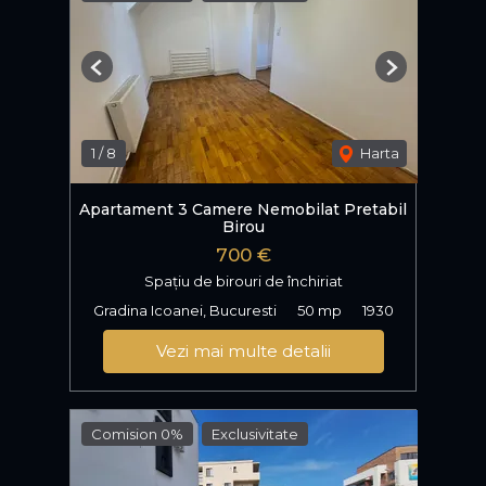
Previous
Next
1
/
8
Harta
Apartament 3 Camere Nemobilat Pretabil
Birou
700 €
Spațiu de birouri de închiriat
Gradina Icoanei, Bucuresti
50 mp
1930
Vezi mai multe detalii
Comision 0%
Exclusivitate