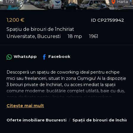
1
/
72
Harta
1,200 €
ID CP2759942
Spațiu de birouri de închiriat
Universitate, Bucuresti
18 mp
1961
WhatsApp
Facebook
Descoperă un spațiu de coworking ideal pentru echipe
mici sau freelanceri, situat în zona Cișmigiu! Ai la dispoziție
3 birouri private de închiriat, cu acces imediat la spații
comune moderne: bucătărie complet utilată, baie cu duș,
zone dedicate pentru liniște, relaxare și networking.
Clădirea este de clasă A, oferă vedere panoramică asupra
Citește mai mult
orașului, internet de mare viteză, sistem de control acces,
vestiar și multiple facilități pentru confort: stație de
Oferte imobiliare Bucuresti
Spații de birouri de închiria
metrou și autobuz în apropiere, cafenea, centru comercial
și restaurant la parter. Închiriază acum un spațiu flexibil,