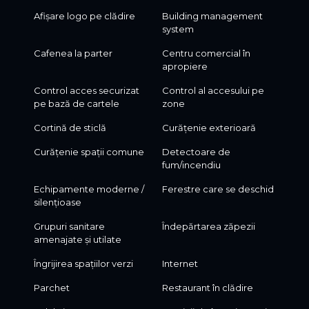
Afișare logo pe clădire
Building management
system
Cafenea la parter
Centru comercial în
apropiere
Control acces securizat
Control al accesului pe
pe bază de cartele
zone
Cortină de sticlă
Curățenie exterioară
Curățenie spații comune
Detectoare de
fum/incendiu
Echipamente moderne /
Ferestre care se deschid
silențioase
Grupuri sanitare
Îndepărtarea zăpezii
amenajate și utilate
Îngrijirea spațiilor verzi
Internet
Parchet
Restaurant în clădire