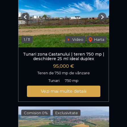
Previous
Next
1
/
11
Video
Harta
Tunari zona Castanului | teren 750 mp |
deschidere 25 ml ideal duplex
95,000 €
Teren de 750 mp de vânzare
Tunari
750 mp
Vezi mai multe detalii
Comision 0%
Exclusivitate