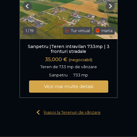
Previous
Next
1
/
19
Tur virtual
Harta
Sanpetru |Teren intravilan 733mp | 3
fronturi stradale
35,000 €
(negociabil)
Teren de 733 mp de vânzare
Sanpetru
733 mp
Vezi mai multe detalii
Înapoi la Terenuri de vânzare