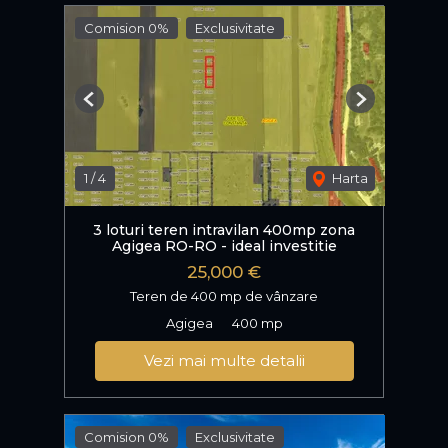
Comision 0%
Exclusivitate
Previous
Next
1
/
4
Harta
3 loturi teren intravilan 400mp zona
Agigea RO-RO - ideal investitie
25,000 €
Teren de 400 mp de vânzare
Agigea
400 mp
Vezi mai multe detalii
Comision 0%
Exclusivitate