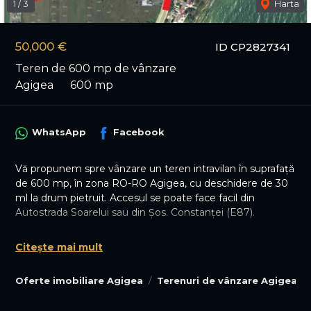
1
/
3
Harta
50,000 €
ID CP2827341
Teren de 600 mp de vânzare
Agigea
600 mp
WhatsApp
Facebook
Vă propunem spre vânzare un teren intravilan în suprafață
de 600 mp, în zona RO-RO Agigea, cu deschidere de 30
ml la drum pietruit. Accesul se poate face facil din
Autostrada Soarelui sau din Șos. Constanței (E87).
Terenul nu este împrejmuit, dar este înțărușat și se află
Citește mai mult
într-o zonă în plină dezvoltare, în imediata apropiere a
unui complex rezidențial. Accesul la plajă se face în câteva
Oferte imobiliare Agigea
Terenuri de vânzare Agigea
minute de mers pe jos.
Utilitățile (apă, curent, gaze) sunt la limita proprietății.