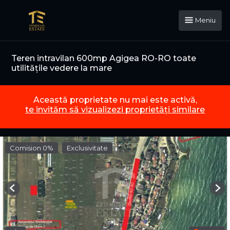
Meniu
Teren intravilan 600mp Agigea RO-RO toate
utilitățile vedere la mare
Această proprietate nu mai este activă,
te invităm să vizualizezi proprietăți similare
Comision 0%
Exclusivitate
Previous
Nex