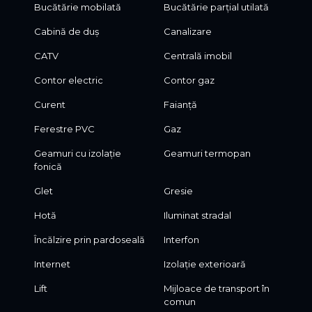
Bucătărie mobilată
Bucătărie parțial utilată
Cabină de duș
Canalizare
CATV
Centrală imobil
Contor electric
Contor gaz
Curent
Faianță
Ferestre PVC
Gaz
Geamuri cu izolație
Geamuri termopan
fonică
Glet
Gresie
Hotă
Iluminat stradal
Încălzire prin pardoseală
Interfon
Internet
Izolație exterioară
Lift
Mijloace de transport în
comun