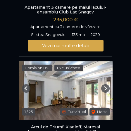
Apartament 3 camere pe malul lacului-
ansamblu Club Lac Snagov
235,000 €
Apartament cu 3 camere de vânzare
Silistea Snagovului
133 mp
2020
Vezi mai multe detalii
Comision 0%
Exclusivitate
Previous
Next
1
/
25
Tur virtual
Harta
Arcul de Triumf, Kiseleff, Maresal