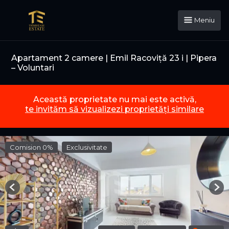
Meniu
Apartament 2 camere | Emil Racoviță 23 i | Pipera
– Voluntari
Această proprietate nu mai este activă,
te invităm să vizualizezi proprietăți similare
Comision 0%
Exclusivitate
Previous
Nex