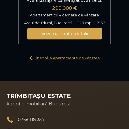
Averescu,ap. 4 camere,bloc Art Deco
299,000 €
Apartament cu 4 camere de vânzare
Arcul de Triumf, Bucuresti
112.7 mp
1937
Vezi mai multe detalii
Înapoi la Apartamente de vânzare
TRÎMBIȚAȘU ESTATE
Agenție imobiliară Bucuresti
0768 118 354