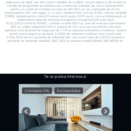
Te-ar putea interesa și:
Comision 0%
Exclusivitate
Previous
Next