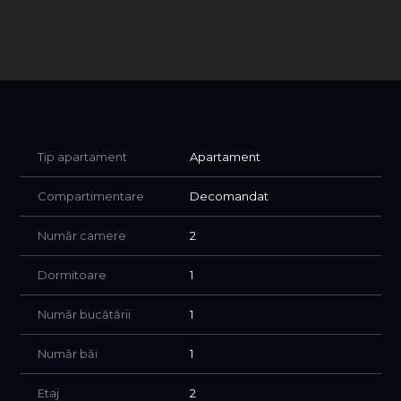
Aeroportul Otopeni, iar pentru cumpărături și relaxare,
Băneasa Shopping City este la doar câteva minute
distanță.
O proprietate care oferă mai mult decât un spațiu —
oferă liniște, priveliște și un stil de viață echilibrat.
Vă așteptăm la vizionare pentru a descoperi personal
toate avantajele acestei proprietăți.
Tip apartament
Apartament
Compartimentare
Decomandat
Număr camere
2
Dormitoare
1
Număr bucătării
1
Număr băi
1
Etaj
2