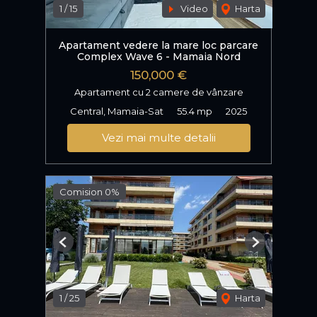
1
/
15
Video
Harta
Apartament vedere la mare loc parcare
Complex Wave 6 - Mamaia Nord
150,000 €
Apartament cu 2 camere de vânzare
Central, Mamaia-Sat
55.4 mp
2025
Vezi mai multe detalii
Comision 0%
Previous
Next
1
/
25
Harta