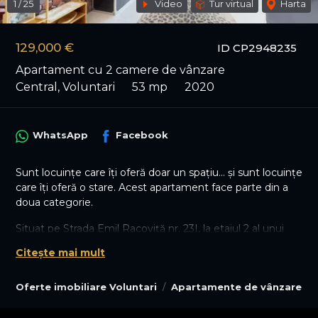
1
/
25
Video
Tur virtual
Harta
129,000 €
ID CP2948235
Apartament cu 2 camere de vânzare
Central, Voluntari
53 mp
2020
WhatsApp
Facebook
Sunt locuințe care îți oferă doar un spațiu… și sunt locuințe
care îți oferă o stare. Acest apartament face parte din a
doua categorie.
Situat pe Strada Emil Racoviță nr. 23I, la etajul 2 al unui
imobil modern cu regim redus (P+3), finalizat în 2020, în
Citește mai mult
apropiere de Rondul OMV Pipera, apartamentul îmbină
armonios confortul unei construcții recente cu liniștea
Oferte imobiliare Voluntari
Apartamente de vânzare Vo
unei comunități restrânse — un avantaj tot mai rar în zona
de nord.