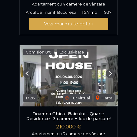
Apartament cu 4 camere de vânzare
Arcul de Triumf, Bucuresti
112.7 mp
1937
Vezi mai multe detalii
Comision 0%
Exclusivitate
Previous
Next
1
/
26
Tur virtual
Harta
Doamna Ghica- Baicului - Quartz
Residence- 3 camere + loc de parcare!
210,000 €
Apartament cu 3 camere de vânzare