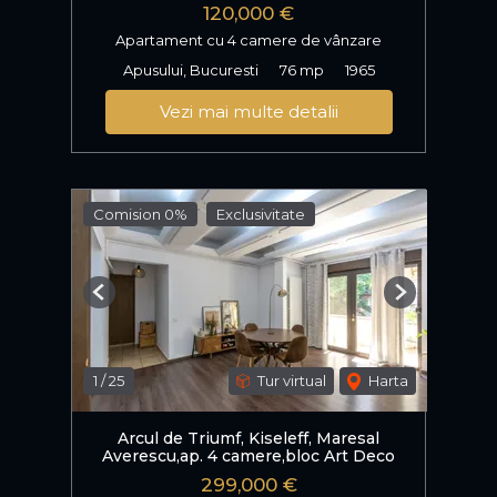
120,000 €
Apartament cu 4 camere de vânzare
Apusului, Bucuresti
76 mp
1965
Vezi mai multe detalii
Comision 0%
Exclusivitate
Previous
Next
1
/
25
Tur virtual
Harta
Arcul de Triumf, Kiseleff, Maresal
Averescu,ap. 4 camere,bloc Art Deco
299,000 €