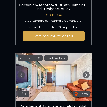
Garsonieră Mobilată & Utilată Complet –
Bd. Timișoara nr. 37
75,000 €
Apartament cu 1 camere de vânzare
Militari, Bucuresti
28 mp
1976
Vezi mai multe detalii
Comision 0%
Exclusivitate
Previous
Next
1
/
20
Harta
Apartament 3 camere, mobilat și utilat