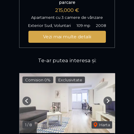
parcare
215,000 €
Apartament cu 3 camere de vânzare
Exterior Sud, Voluntari
109 mp
2008
Vezi mai multe detalii
Te-ar putea interesa și:
Comision 0%
Exclusivitate
Previous
Next
1
/
8
Harta