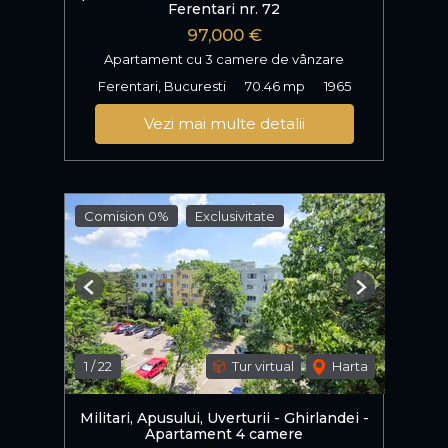
Ferentari nr. 72
97,000 €
Apartament cu 3 camere de vânzare
Ferentari, Bucuresti
70.46 mp
1965
Vezi mai multe detalii
Comision 0%
Exclusivitate
Previous
Next
1
/
22
Tur virtual
Harta
Militari, Apusului, Uverturii - Ghirlandei -
Apartament 4 camere