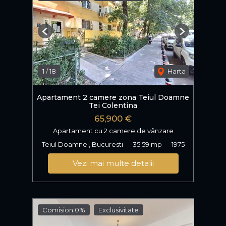
Previous
Next
1
/
18
Harta
Apartament 2 camere zona Teiul Doamne
Tei Colentina
65,900 €
Apartament cu 2 camere de vânzare
Teiul Doamnei, Bucuresti
35.59 mp
1975
Vezi mai multe detalii
Comision 0%
Exclusivitate