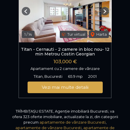
Previous
Next
1
/
14
Tur virtual
Harta
Titan - Cernauti - 2 camere in bloc nou- 12
min Metrou Costin Georgian
103,000 €
Apartament cu 2 camere de vânzare
Titan, Bucuresti
65.9 mp
2001
Vezi mai multe detalii
TRÎMBIȚAȘU ESTATE, Agenție imobiliară Bucuresti, va
ofera 323 oferte imobiliare, actualizate la zi, din categorii
precum
apartamente de vânzare Bucuresti
,
apartamente de vânzare Bucuresti
,
apartamente de