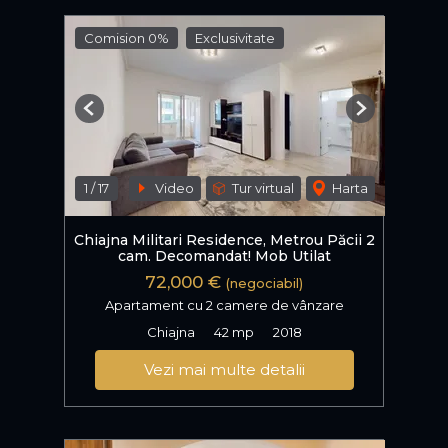
Comision 0%
Exclusivitate
Previous
Next
1
/
17
Video
Tur virtual
Harta
Chiajna Militari Residence, Metrou Păcii 2
cam. Decomandat! Mob Utilat
72,000 €
(negociabil)
Apartament cu 2 camere de vânzare
Chiajna
42 mp
2018
Vezi mai multe detalii