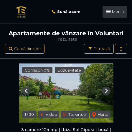
Sună acum
Meniu
Apartamente de vânzare în Voluntari
1 rezultate
Caută din nou
Filtrează
Comision 0%
Exclusivitate
Previous
Next
1
/
30
Video
Tur virtual
Harta
3 camere 124 mp | Ibiza Sol Pipera | boxă |