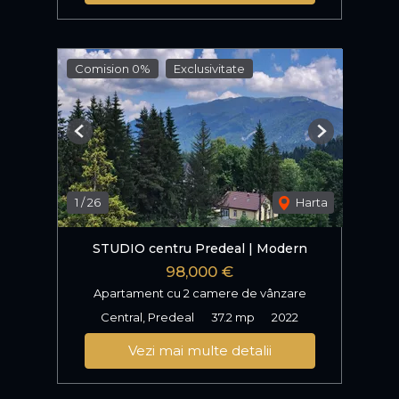
Comision 0%
Exclusivitate
Previous
Next
1
/
26
Harta
STUDIO centru Predeal | Modern
98,000 €
Apartament cu 2 camere de vânzare
Central, Predeal
37.2 mp
2022
Vezi mai multe detalii