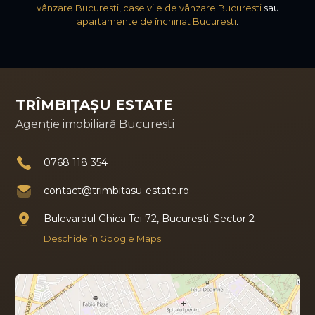
vânzare Bucuresti
,
case vile de vânzare Bucuresti
sau
apartamente de închiriat Bucuresti
.
TRÎMBIȚAȘU ESTATE
Agenție imobiliară Bucuresti
0768 118 354
contact@trimbitasu-estate.ro
Bulevardul Ghica Tei 72, București, Sector 2
Deschide în Google Maps