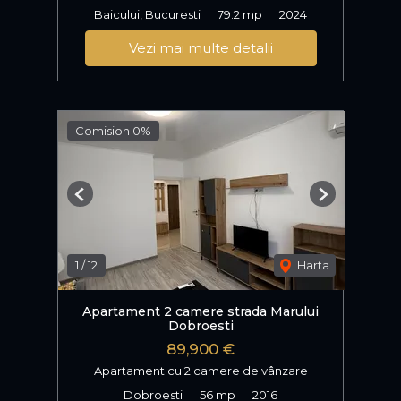
Baicului, Bucuresti
79.2 mp
2024
Vezi mai multe detalii
Comision 0%
Previous
Next
1
/
12
Harta
Apartament 2 camere strada Marului
Dobroesti
89,900 €
Apartament cu 2 camere de vânzare
Dobroesti
56 mp
2016