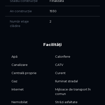
Stadiu construcție
Finalizată
An construcție
1930
Număr etaje
2
clădire
Facilități
Apă
Calorifere
Canalizare
CATV
Centrală proprie
Curent
Gaz
Iluminat stradal
Internet
Mijloace de transport în
comun
Nemobilat
Străzi asfaltate