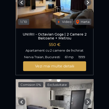
Previous
Next
1
/
10
Video
Harta
UNIRII - Octavian Goga | 2 Camere 2
Balcoane + Metrou
550 €
Apartament cu 2 camere de închiriat
Nerva Traian, Bucuresti
61 mp
1999
Vezi mai multe detalii
Comision 0%
Exclusivitate
Previous
Next