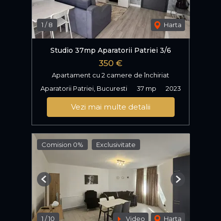
1
/
8
Harta
Studio 37mp Aparatorii Patriei 3/6
350 €
Apartament cu 2 camere de închiriat
Aparatorii Patriei, Bucuresti
37 mp
2023
Vezi mai multe detalii
Comision 0%
Exclusivitate
Previous
Next
1
/
10
Video
Harta