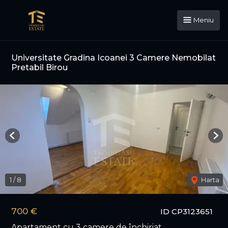
Meniu
Universitate Gradina Icoanei 3 Camere Nemobilat
Pretabil Birou
Previous
Nex
1
/
8
Harta
700 €
ID CP3123651
Apartament cu 3 camere de închiriat