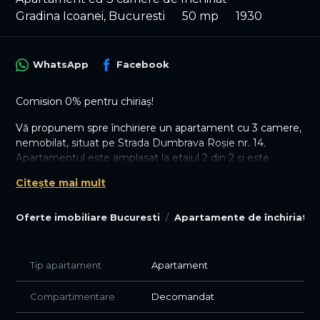
Gradina Icoanei, Bucuresti
50 mp
1930
WhatsApp
Facebook
Comision 0% pentru chiriaș!
Vă propunem spre închiriere un apartament cu 3 camere,
nemobilat, situat pe Strada Dumbrava Roșie nr. 14.
Apartamentul este amplasat la etajul 2 din 2 și este
pretabil atât pentru activități de birou, cât și pentru
Citește mai mult
locuire, datorită compartimentării și poziționării sale.
Proprietatea se află la prima închiriere, a fost recent
Oferte imobiliare Bucuresti
Apartamente de închiriat B
igienizată și este pregătită pentru ocupare imediată.
Pentru mai multe informații sau pentru programarea unei
vizionări, vă stăm la dispoziție.
Tip apartament
Apartament
Vă așteptăm la vizionare!
Compartimentare
Decomandat