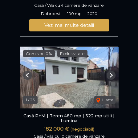
Casă / Vilă cu 4 camere de vânzare
Dobroesti
100 mp
2020
Vezi mai multe detalii
Comision 0%
Exclusivitate
Previous
Next
1
/
23
Harta
Casă P+M | Teren 480 mp | 322 mp utili |
Lumina
182,000 €
(negociabil)
Casă / Vilă cu 10 camere de vânzare