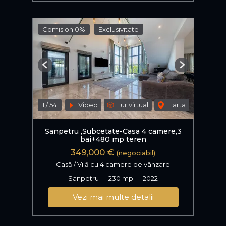
Comision 0%
Exclusivitate
Previous
Next
1
/
54
Video
Tur virtual
Harta
Sanpetru ,Subcetate-Casa 4 camere,3
bai+480 mp teren
349,000 €
(negociabil)
Casă / Vilă cu 4 camere de vânzare
Sanpetru
230 mp
2022
Vezi mai multe detalii