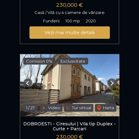
230,000 €
Casă / Vilă cu 4 camere de vânzare
Fundeni
100 mp
2020
Vezi mai multe detalii
Comision 0%
Exclusivitate
Previous
Next
1
/
27
Video
Tur virtual
Harta
DOBROESTI - Ciresului | Vila tip Duplex -
Curte + Parcari
230,000 €