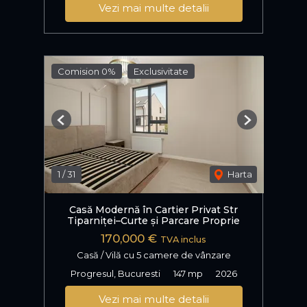
Vezi mai multe detalii
Comision 0%
Exclusivitate
Previous
Next
1
/
31
Harta
Casă Modernă în Cartier Privat Str
Tiparniței–Curte și Parcare Proprie
170,000 €
TVA inclus
Casă / Vilă cu 5 camere de vânzare
Progresul, Bucuresti
147 mp
2026
Vezi mai multe detalii