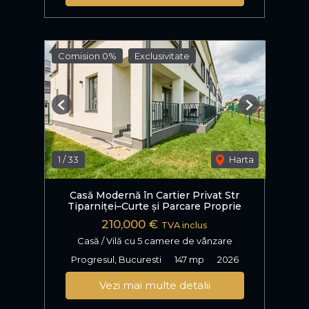
Comision 0%
Exclusivitate
Previous
Next
1
/
33
Harta
Casă Modernă în Cartier Privat Str
Tiparniței–Curte și Parcare Proprie
210,000 €
TVA inclus
Casă / Vilă cu 5 camere de vânzare
Progresul, Bucuresti
147 mp
2026
Vezi mai multe detalii