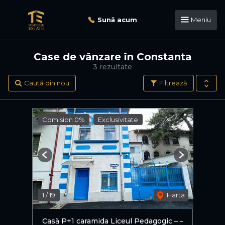
Sună acum
Meniu
Case de vânzare în Constanta
3 rezultate
Caută din nou
Filtrează
Comision 0%
Exclusivitate
Previous
Next
1
/
19
Harta
Casă P+1 caramida Liceul Pedagogic – –