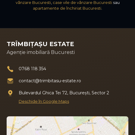
vânzare Bucuresti
,
case vile de vânzare Bucuresti
sau
apartamente de închiriat Bucuresti
.
TRÎMBIȚAȘU ESTATE
Agenție imobiliară Bucuresti
0768 118 354
contact@trimbitasu-estate.ro
Bulevardul Ghica Tei 72, București, Sector 2
Deschide în Google Maps