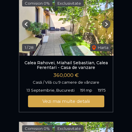
Comision 0%
Exclusivitate
Previous
Next
1
/
28
Harta
Calea Rahovei, Miahail Sebastian, Calea
Ferentari - Casa de vanzare
360,000 €
Casă / Vilă cu 9 camere de vânzare
13 Septembrie, Bucuresti
191 mp
1975
Vezi mai multe detalii
Comision 0%
Exclusivitate