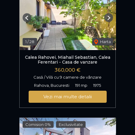
Previous
Next
1
/
28
Harta
Calea Rahovei, Miahail Sebastian, Calea
Ferentari - Casa de vanzare
360,000 €
Casă / Vilă cu 9 camere de vânzare
Rahova, Bucuresti
191 mp
1975
Vezi mai multe detalii
Comision 0%
Exclusivitate