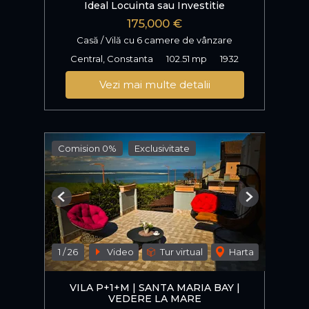
Ideal Locuinta sau Investitie
175,000 €
Casă / Vilă cu 6 camere de vânzare
Central, Constanta
102.51 mp
1932
Vezi mai multe detalii
Comision 0%
Exclusivitate
Previous
Next
1
/
26
Video
Tur virtual
Harta
VILA P+1+M | SANTA MARIA BAY |
VEDERE LA MARE