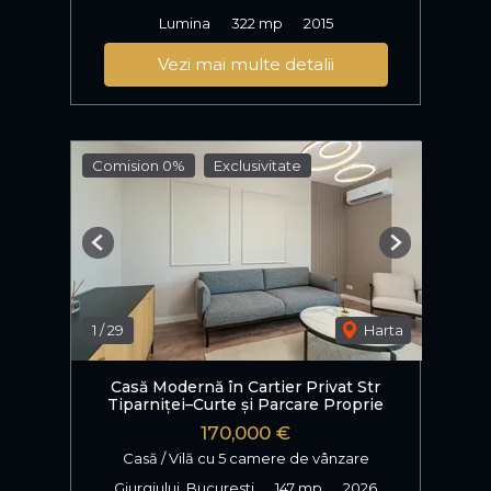
Lumina
322 mp
2015
Vezi mai multe detalii
Comision 0%
Exclusivitate
Previous
Next
1
/
29
Harta
Casă Modernă în Cartier Privat Str
Tiparniței–Curte și Parcare Proprie
170,000 €
Casă / Vilă cu 5 camere de vânzare
Giurgiului, Bucuresti
147 mp
2026