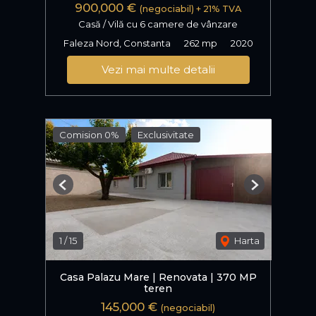
900,000 €
(negociabil) + 21% TVA
Casă / Vilă cu 6 camere de vânzare
Faleza Nord, Constanta
262 mp
2020
Vezi mai multe detalii
Comision 0%
Exclusivitate
Previous
Next
1
/
15
Harta
Casa Palazu Mare | Renovata | 370 MP
teren
145,000 €
(negociabil)