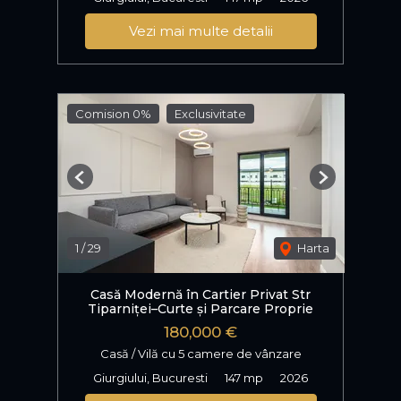
Vezi mai multe detalii
Comision 0%
Exclusivitate
Previous
Next
1
/
29
Harta
Casă Modernă în Cartier Privat Str
Tiparniței–Curte și Parcare Proprie
180,000 €
Casă / Vilă cu 5 camere de vânzare
Giurgiului, Bucuresti
147 mp
2026