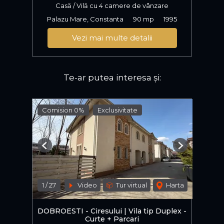
Casă / Vilă cu 4 camere de vânzare
Palazu Mare, Constanta
90 mp
1995
Vezi mai multe detalii
Te-ar putea interesa și:
Comision 0%
Exclusivitate
Previous
Next
1
/
27
Video
Tur virtual
Harta
DOBROESTI - Ciresului | Vila tip Duplex -
Curte + Parcari