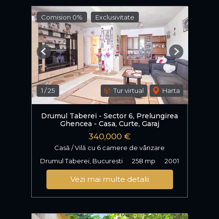
Comision 0%
Exclusivitate
Previous
Next
1
/
25
Tur virtual
Harta
Drumul Taberei - Sector 6, Prelungirea
Ghencea - Casa, Curte, Garaj
340,000 €
Casă / Vilă cu 6 camere de vânzare
Drumul Taberei, Bucuresti
258 mp
2001
Vezi mai multe detalii