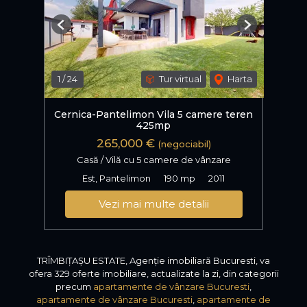
Previous
Next
1
/
24
Tur virtual
Harta
Cernica-Pantelimon Vila 5 camere teren
425mp
265,000 €
(negociabil)
Casă / Vilă cu 5 camere de vânzare
Est, Pantelimon
190 mp
2011
Vezi mai multe detalii
TRÎMBIȚAȘU ESTATE, Agenție imobiliară Bucuresti, va
ofera 329 oferte imobiliare, actualizate la zi, din categorii
precum
apartamente de vânzare Bucuresti
,
apartamente de vânzare Bucuresti
,
apartamente de