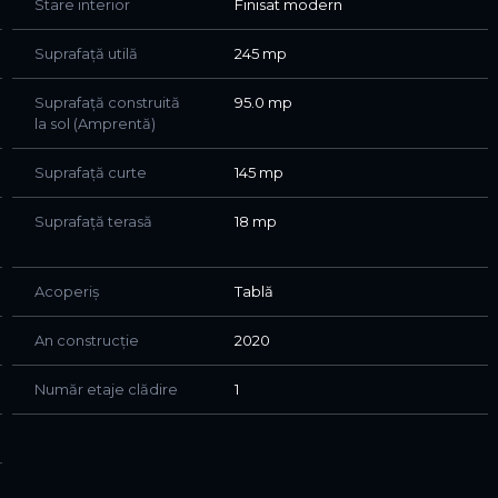
Stare interior
Finisat modern
Suprafață utilă
245 mp
Suprafață construită
95.0 mp
la sol (Amprentă)
Suprafață curte
145 mp
Suprafață terasă
18 mp
Acoperiș
Tablă
An construcție
2020
Număr etaje clădire
1