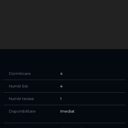
 o familie care își dorește un cămin spațios, modern și
rganizată. Spațiile generoase, accesul la zona comună a
ață confortabil și sigur. În plus, apropierea de cele mai
ui transformă această locuință într-o opțiune excelentă
nare!
vizionări: 0723 301 487
Dormitoare
4
Număr băi
4
Număr terase
1
Disponibilitate
Imediat