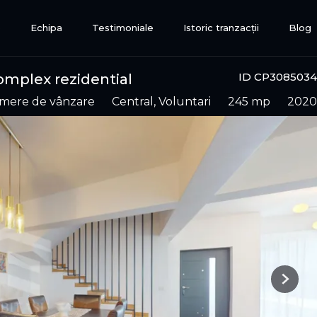
e
Echipa
Testimoniale
Istoric tranzacții
Blog
ID CP3085034
omplex rezidential
camere de vânzare
Central, Voluntari
245 mp
2020
Next