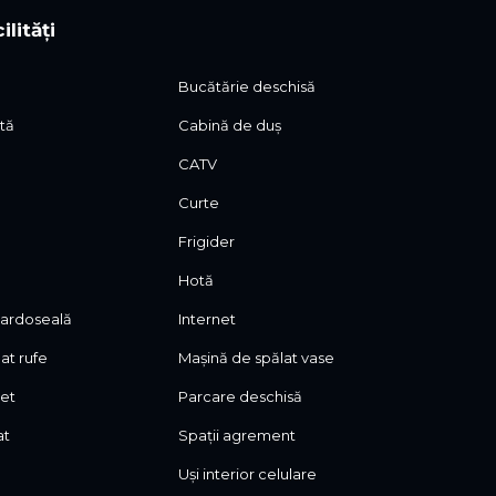
ilități
Bucătărie deschisă
ată
Cabină de duș
CATV
Curte
Frigider
Hotă
 pardoseală
Internet
at rufe
Mașină de spălat vase
let
Parcare deschisă
at
Spații agrement
Uși interior celulare