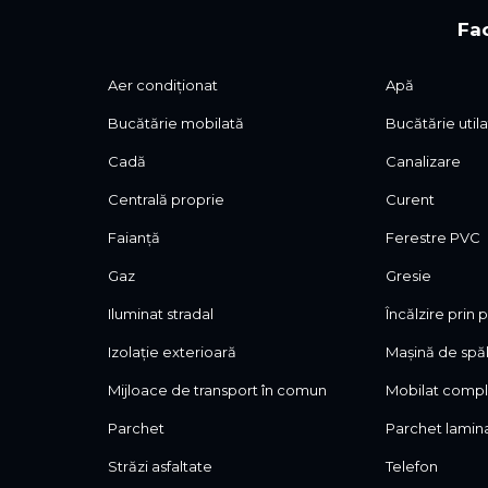
Fac
Aer condiționat
Apă
Bucătărie mobilată
Bucătărie util
Cadă
Canalizare
Centrală proprie
Curent
Faianță
Ferestre PVC
Gaz
Gresie
Iluminat stradal
Încălzire prin
Izolație exterioară
Mașină de spăl
Mijloace de transport în comun
Mobilat comp
Parchet
Parchet lamin
Străzi asfaltate
Telefon