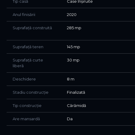
Tip casă
Case înșiruite
Anul finisării
2020
Suprafață construită
285 mp
Suprafață teren
145 mp
Suprafață curte
30 mp
liberă
Deschidere
8 m
Stadiu construcție
Finalizată
Tip construcție
Cărămidă
Are mansardă
Da