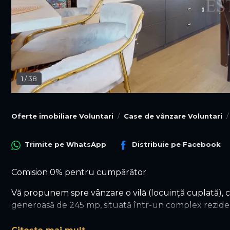
1
/
38
Oferte imobiliare Voluntari
Case de vânzare Voluntari
Trimite pe
WhatsApp
Distribuie pe
Facebook
Comision 0% pentru cumpărător
Vă propunem spre vânzare o vilă (locuință cuplată), co
generoasă de 245 mp, situată într-un complex rezidenți
Complexul este amplasat în Voluntari, pe Strada Matei