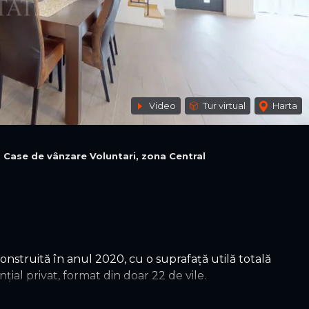
Video
Tur virtual
Harta
Case de vânzare Voluntari, zona Central
nstruită în anul 2020, cu o suprafață utilă totală
al privat, format din doar 22 de vile.
 Millo, una dintre cele mai apreciate zone ale orașului