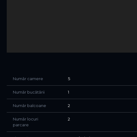
La pret NU se adauga TVA.
Această proprietate reprezintă alegerea ideală pentru
bine poziționat, într-o comunitate restrânsă și bine o
complexului și vecinătatea omogenă oferă un stil de vi
apreciate școli internaționale din nordul Bucureștiul
atât pentru rezidență, cât și pentru investiție.
Vă invităm să descoperiți această proprietate la o vizio
Pentru informații suplimentare sau programarea unei 
Număr camere
5
Număr bucătării
1
Număr balcoane
2
Număr locuri
2
parcare