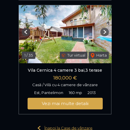
Previous
Next
1
/
35
Tur virtual
Harta
Vila Cernica 4 camere 3 bai,3 terase
180,000 €
Casă / Vilă cu 4 camere de vânzare
Est, Pantelimon
160 mp
2013
Vezi mai multe detalii
Înapoi la Case de vânzare