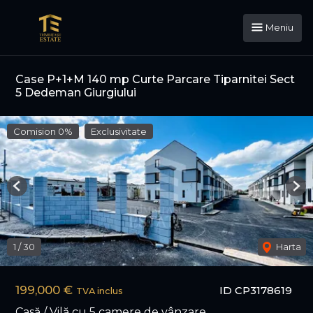
Meniu
Case P+1+M 140 mp Curte Parcare Tiparnitei Sect
5 Dedeman Giurgiului
Comision 0%
Exclusivitate
Previous
Nex
1
/
30
Harta
199,000 €
ID CP3178619
TVA inclus
Casă / Vilă cu 5 camere de vânzare