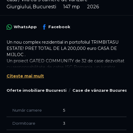
Giurgiului, Bucuresti
147 mp
2026
WhatsApp
Facebook
Un nou complex rezidential in portofoliul TRIMBITASU
ESTATE! PRET TOTAL DE LA 200,000 euro CASA DE
MIJLOC .
Un proiect GATED COMMUNITY de 32 de case dezvoltat
cu responsabilitate de catre ISG Romania, un jucator
important in piata imobiliara din Bucuresti
Citește mai mult
Complexul situat pe str Tiparnitei nr. 105-111, in dreptul
Oferte imobiliare Bucuresti
Case de vânzare Bucuresti
Dedeman Giurgiului, Sect 5, in zona cartierului Progresul,
Metalurgiei, cu acces facil catre Eroii Revolutiei,
Tineretului sau DN5 Buc-Giurgiu-Ruse. Pe aceeasi strada
Primaria amenajeaza Parcul Sinei
Număr camere
5
Cele 32 de case sunt impartite in 6 loturi cu cate 4 sau 6
Dormitoare
3
unitati insiruite, fiecare beneficiind de curte proprie, loc
parcare, drum asfaltat si luminat, loc de joaca, acces