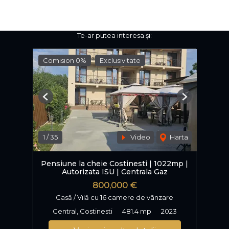
Te-ar putea interesa și:
Comision 0%
Exclusivitate
Previous
Next
1
/
35
Video
Harta
Pensiune la cheie Costinesti | 1022mp |
Autorizata ISU | Centrala Gaz
800,000 €
Casă / Vilă cu 16 camere de vânzare
Central, Costinesti
481.4 mp
2023