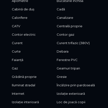
Apometre
Bucătărie închisă
Cabină de duș
Cadă
Calorifere
Canalizare
CATV
Centrală proprie
Contor electric
Contor gaz
Curent
Curent trifazic (380V)
Curte
Debara
Faianță
Ferestre PVC
Gaz
Geamuri tripan
Grădină proprie
Gresie
Iluminat stradal
Încălzire prin pardoseală
Internet
Izolație exterioară
Izolație interioară
Loc de joacă copii