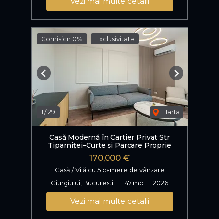
Vezi mai multe detalii
Comision 0%
Exclusivitate
Previous
Next
1
/
29
Harta
Casă Modernă în Cartier Privat Str
Tiparniței–Curte și Parcare Proprie
170,000 €
Casă / Vilă cu 5 camere de vânzare
Giurgiului, Bucuresti
147 mp
2026
Vezi mai multe detalii