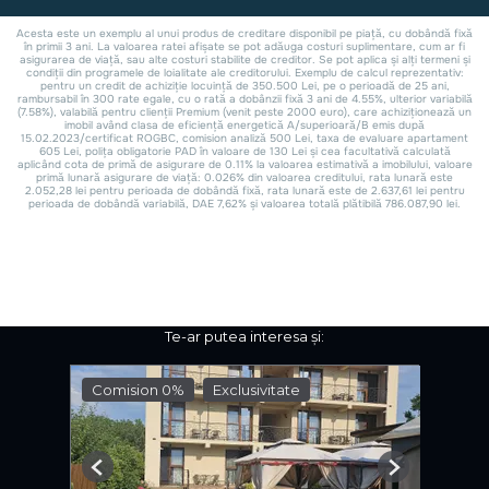
Te-ar putea interesa și:
Comision 0%
Exclusivitate
Previous
Next