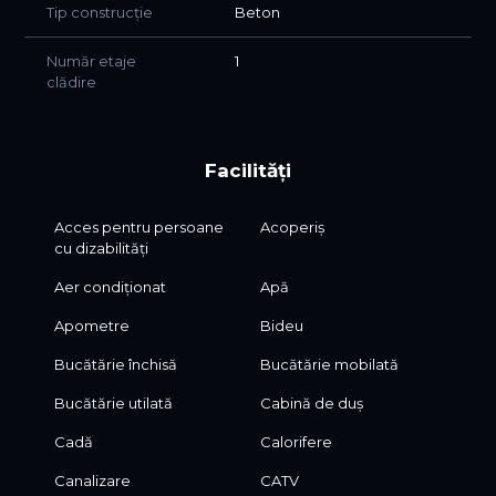
- **Nu este doar o vilă. Este un univers personal.
Tip construcție
Beton
Un refugiu.
Număr etaje
1
Un loc unde luxul și liniștea se întâlnesc.
clădire
Și unde fiecare zi începe frumos.**
DpHTitccfe!!!
Facilități
Acces pentru persoane
Acoperiș
cu dizabilități
Aer condiționat
Apă
Apometre
Bideu
Bucătărie închisă
Bucătărie mobilată
Bucătărie utilată
Cabină de duș
Cadă
Calorifere
Canalizare
CATV