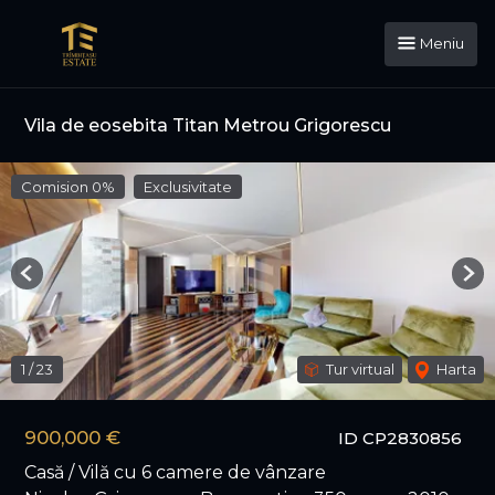
Meniu
Vila de eosebita Titan Metrou Grigorescu
Comision 0%
Exclusivitate
Previous
Nex
1
/
23
Tur virtual
Harta
900,000 €
ID CP2830856
Casă / Vilă cu 6 camere de vânzare