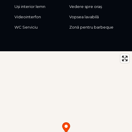
Uși interior lemn
Vedere spre oraș
Videointerfon
Vopsea lavabilă
WC Serviciu
Zonă pentru barbeque