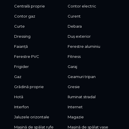
Centrală proprie
Contor electric
Contor gaz
Curent
Curte
Debara
Dressing
Duș exterior
Faianță
Ferestre aluminiu
Ferestre PVC
Fitness
Frigider
Garaj
Gaz
Geamuri tripan
Grădină proprie
Gresie
Hotă
Iluminat stradal
Interfon
Internet
Jaluzele orizontale
Magazie
Mașină de spălat rufe
Mașină de spălat vase