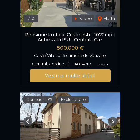
1
/
35
Video
Harta
Pensiune la cheie Costinesti | 1022mp |
Autorizata ISU | Centrala Gaz
800,000 €
Casă / Vilă cu 16 camere de vânzare
Central, Costinesti
481.4 mp
2023
Vezi mai multe detalii
Comision 0%
Exclusivitate
Previous
Next