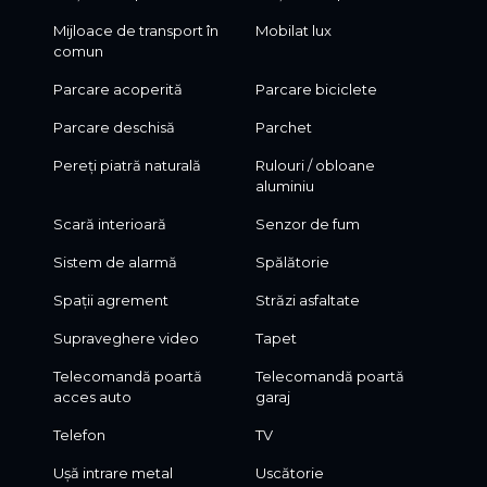
Mijloace de transport în
Mobilat lux
comun
Parcare acoperită
Parcare biciclete
Parcare deschisă
Parchet
Pereți piatră naturală
Rulouri / obloane
aluminiu
Scară interioară
Senzor de fum
Sistem de alarmă
Spălătorie
Spații agrement
Străzi asfaltate
Supraveghere video
Tapet
Telecomandă poartă
Telecomandă poartă
acces auto
garaj
Telefon
TV
Ușă intrare metal
Uscătorie