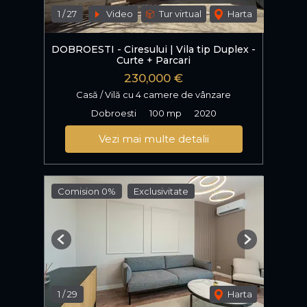
1
/
27
Video
Tur virtual
Harta
DOBROESTI - Ciresului | Vila tip Duplex -
Curte + Parcari
230,000 €
Casă / Vilă cu 4 camere de vânzare
Dobroesti
100 mp
2020
Vezi mai multe detalii
Comision 0%
Exclusivitate
Previous
Next
1
/
29
Harta