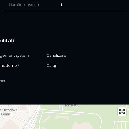
Număr subsoluri
1
ilități
agement system
Canalizare
moderne /
Garaj
raș