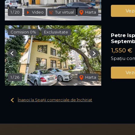
Vezi
1
/
20
Video
Tur virtual
Harta
Comision 0%
Exclusivitate
Petre Isp
Septemb
1,550 €
Previous
Next
Spațiu com
Vezi
1
/
26
Harta
Înapoi la Spații comerciale de închiriat