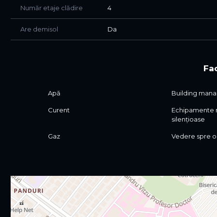
Număr etaje clădire
4
Are demisol
Da
Fac
Apă
Building man
Curent
Echipamente 
silențioase
Gaz
Vedere spre o