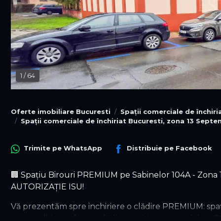
1
/
64
Oferte imobiliare Bucuresti
Spații comerciale de închiri
Spații comerciale de închiriat Bucuresti, zona 13 Septe
Trimite pe
WhatsApp
Distribuie pe
Facebook
🏢 Spațiu Birouri PREMIUM pe Sabinelor 104A - Zona
AUTORIZAȚIE ISU!
Vă prezentăm spre inchiriere o clădire PREMIUM: spați
aer conditionat, într-o clădire poziționată stradal pe