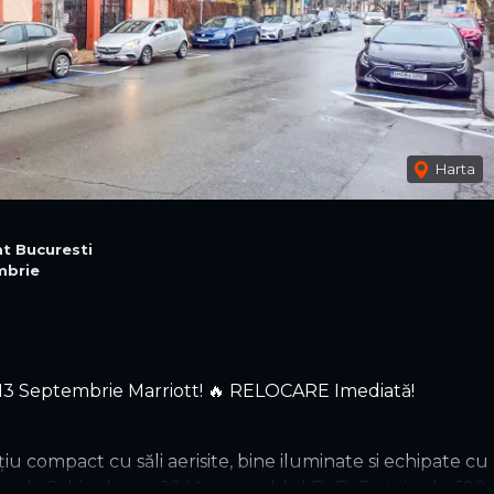
Harta
at Bucuresti
mbrie
 13 Septembrie Marriott! 🔥 RELOCARE Imediată!
u compact cu săli aerisite, bine iluminate si echipate cu
 Strada Sabinelor nr. 104A, ansamblul D+P+3 etaje, de 690