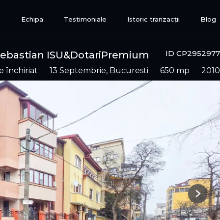
e
Echipa
Testimoniale
Istoric tranzacții
Blog
ID CP2952977
l Sebastian ISU&DotariPremium
 închiriat
13 Septembrie, Bucuresti
650 mp
2010
Next