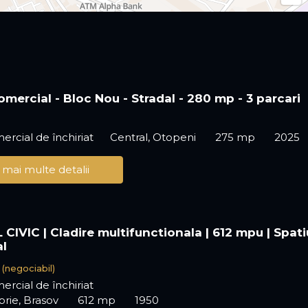
omercial - Bloc Nou - Stradal - 280 mp - 3 parcari
ercial de închiriat
Central, Otopeni
275 mp
2025
 mai multe detalii
CIVIC | Cladire multifunctionala | 612 mpu | Spati
l
€
(negociabil)
ercial de închiriat
rie, Brasov
612 mp
1950