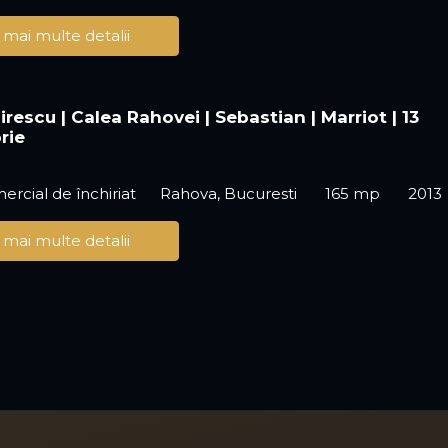
 mai multe detalii
irescu | Calea Rahovei | Sebastian | Marriot | 13
rie
ercial de închiriat
Rahova, Bucuresti
165 mp
2013
 mai multe detalii