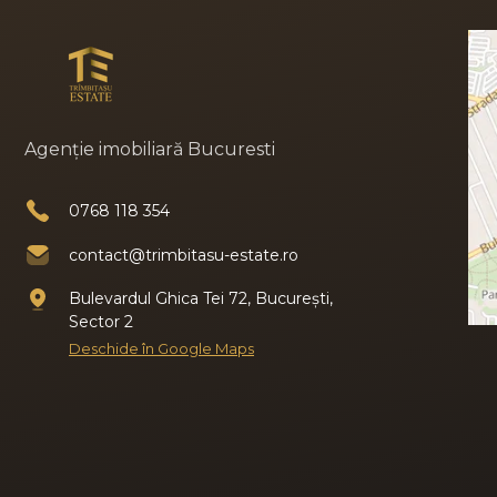
Agenție imobiliară Bucuresti
0768 118 354
contact@trimbitasu-estate.ro
Bulevardul Ghica Tei 72, București,
Sector 2
Deschide în Google Maps