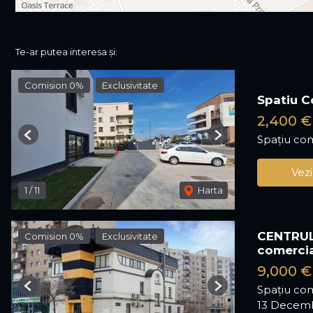
Te-ar putea interesa și:
Comision 0%
Exclusivitate
Spatiu C
2,400 €
Spațiu com
Previous
Next
Vezi
1
/
11
Harta
CENTRUL 
Comision 0%
Exclusivitate
comercia
9,000 
Spațiu com
Previous
Next
13 Decemb