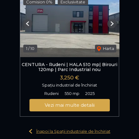
Comision 0%
Exclusivitate
Previous
Next
1
/
10
Harta
CENTURA - Rudeni | HALA 510 mp| Birouri
120mp | Parc Industrial nou
3,250 €
Spațiu industrial de închiriat
Rudeni
550 mp
2025
Vezi mai multe detalii
Înapoi la Spații industriale de închiriat