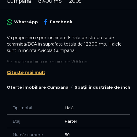
Cumpana
8,400 mp
2005
WhatsApp
Facebook
Va propunem spre inchiriere 6 hale pe structura de
caramida/BCA in suprafata totala de 12800 mp. Halele
sunt in incinta Avicola Cumpana.
Se poate inchiria un minim de 200mp.
Citește mai mult
Sună ACUM pentru stabilirea unei vizionări!
Oferte imobiliare Cumpana
Spații industriale de închi
Tip imobil
Hală
Etaj
Parter
Număr camere
50