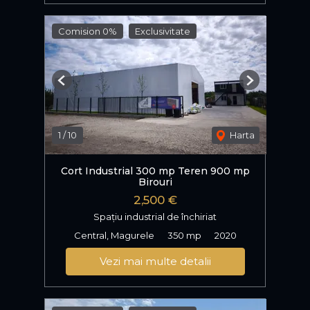
Comision 0%
Exclusivitate
Previous
Next
1
/
10
Harta
Cort Industrial 300 mp Teren 900 mp
Birouri
2,500 €
Spațiu industrial de închiriat
Central, Magurele
350 mp
2020
Vezi mai multe detalii