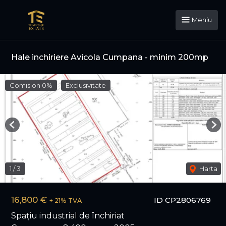
Meniu
Hale inchiriere Avicola Cumpana - minim 200mp
Comision 0%
Exclusivitate
Previous
Nex
1
/
3
Harta
16,800 €
ID CP2806769
+ 21% TVA
Spațiu industrial de închiriat