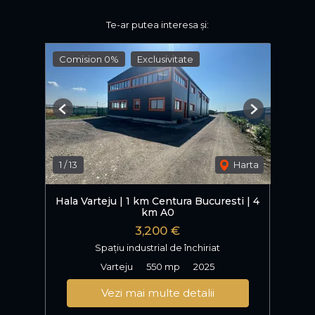
Te-ar putea interesa și:
Comision 0%
Exclusivitate
Previous
Next
1
/
13
Harta
Hala Varteju | 1 km Centura Bucuresti | 4
km A0
3,200 €
Spațiu industrial de închiriat
Varteju
550 mp
2025
Vezi mai multe detalii