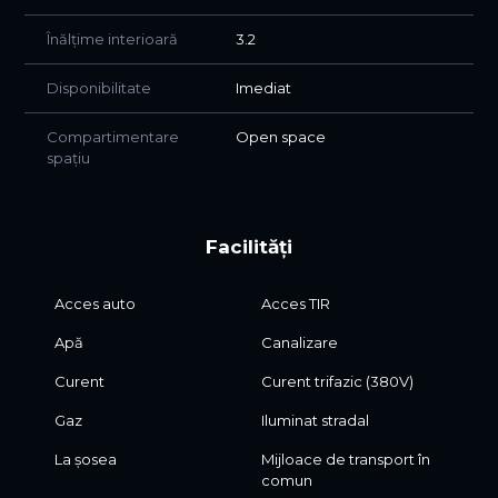
Înălțime interioară
3.2
Disponibilitate
Imediat
Compartimentare
Open space
spațiu
Facilități
Acces auto
Acces TIR
Apă
Canalizare
Curent
Curent trifazic (380V)
Gaz
Iluminat stradal
La șosea
Mijloace de transport în
comun