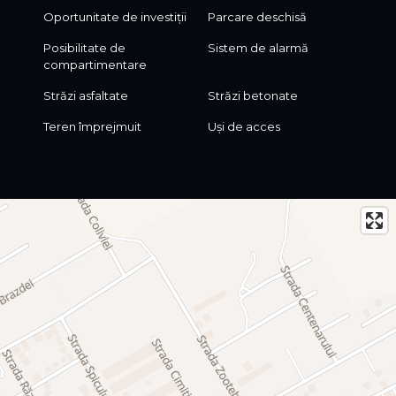
Oportunitate de investiții
Parcare deschisă
Posibilitate de
Sistem de alarmă
compartimentare
Străzi asfaltate
Străzi betonate
Teren împrejmuit
Uși de acces