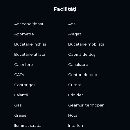
Facilități
Aer condiționat
Apă
Apometre
Aragaz
Bucătărie închisă
Bucătărie mobilată
Bucătărie utilată
Cabină de duș
Calorifere
Canalizare
CATV
Contor electric
Contor gaz
Curent
Faianță
Frigider
Gaz
Geamuri termopan
Gresie
Hotă
Iluminat stradal
Interfon