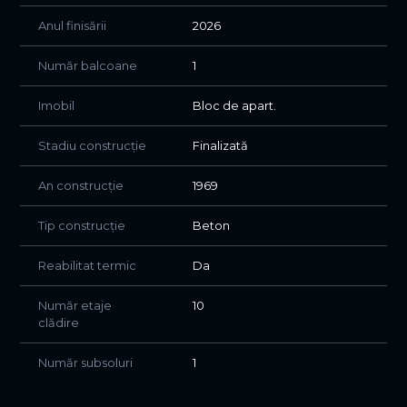
modernă și foarte bine conectată la facilitățile urbane.
Anul finisării
2026
Vă așteptăm la vizionare!
Număr balcoane
1
Imobil
Bloc de apart.
Stadiu construcție
Finalizată
An construcție
1969
Tip construcție
Beton
Reabilitat termic
Da
Număr etaje
10
clădire
Număr subsoluri
1