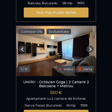
Baicului, Bucuresti
58 mp
1990
Vezi mai multe detalii
Comision 0%
Exclusivitate
Previous
Next
1
/
10
Video
Harta
UNIRII - Octavian Goga | 2 Camere 2
Balcoane + Metrou
550 €
Apartament cu 2 camere de închiriat
Nerva Traian, Bucuresti
61 mp
1999