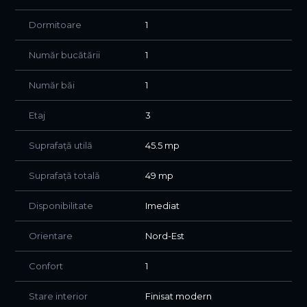
boiler electric pentru prepararea apei calde menajere.
Dormitoare
1
Amplasarea reprezintă unul dintre principalele avantaje
ale proprietății. În imediata apropiere se află stații STB cu
Număr bucătării
1
acces rapid către toate zonele orașului, iar stația de
metrou Obor se află la aproximativ 15 minute de mers pe
Număr băi
1
jos. De asemenea, Piața Obor, Veranda Mall și Kaufland
Obor sunt situate la mică distanță, oferind acces facil la
Etaj
3
cumpărături, servicii și zone comerciale.
Pentru recreere și activități în aer liber, Parcul Obor și
Suprafață utilă
45.5 mp
Parcul Plumbuita se află în apropiere, oferind spații verzi
generoase pentru relaxare, sport și plimbări.
Suprafață totală
49 mp
Zona beneficiază de acces facil către unități de
Disponibilitate
Imediat
învățământ apreciate, precum Școala Gimnazială nr. 27,
Școala Gimnazială nr. 30, Școala Gimnazială nr. 25, precum
Orientare
Nord-Est
și mai multe grădinițe de stat și private aflate în
vecinătate.
Confort
1
Apartamentul este disponibil imediat și se adresează
Stare interior
Finisat modern
chiriașilor care își doresc o locuință complet renovată,