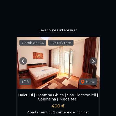
Te-ar putea interesa și:
Comision 0%
Exclusivitate
Previous
Next
1
/
18
Harta
Baicului | Doamna Ghica | Sos.Electronicii |
Colentina | Mega Mall
400 €
Apartament cu 2 camere de închiriat