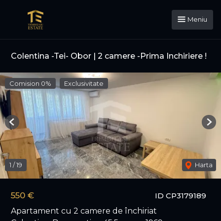
Meniu
Colentina -Tei- Obor | 2 camere -Prima Inchiriere !
Comision 0%
Exclusivitate
Previous
Nex
1
/
19
Harta
550 €
ID CP3179189
Apartament cu 2 camere de închiriat