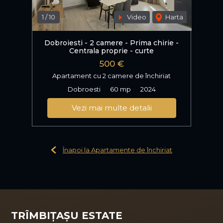
1
/
10
Video
Harta
Dobroiesti - 2 camere - Prima chirie -
Centrala proprie - curte
500 €
Apartament cu 2 camere de închiriat
Dobroesti
60 mp
2024
Vezi mai multe detalii
Înapoi la Apartamente de închiriat
TRÎMBIȚAȘU ESTATE