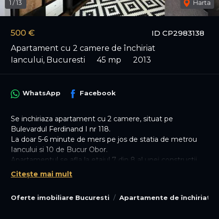
1
/
13
Harta
500 €
ID CP2983138
Apartament cu 2 camere de închiriat
Iancului, Bucuresti
45 mp
2013
WhatsApp
Facebook
Se inchiriaza apartament cu 2 camere, situat pe
Bulevardul Ferdinand I nr 118.
La doar 5-6 minute de mers pe jos de statia de metrou
Iancului si 10 de Bucur Obor.
Apartamentul se afla la etajul 7 din 8 al unei constructii
din anul 2013, in suprafata de 45 mp cu impartire
Citește mai mult
decomandata.
Se inchiriaza mobilat și utilat complet, cu mașina de
Oferte imobiliare Bucuresti
Apartamente de închiriat B
spălat, TV, cuptor electric, plita cu inductie, cuptor cu
microunde.