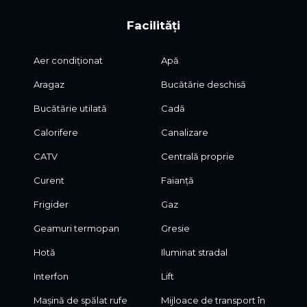
Facilități
Aer condiționat
Apă
Aragaz
Bucătărie deschisă
Bucătărie utilată
Cadă
Calorifere
Canalizare
CATV
Centrală proprie
Curent
Faianță
Frigider
Gaz
Geamuri termopan
Gresie
Hotă
Iluminat stradal
Interfon
Lift
Mașină de spălat rufe
Mijloace de transport în