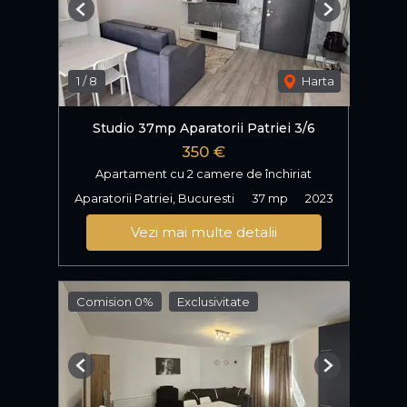
Previous
Next
1
/
8
Harta
Studio 37mp Aparatorii Patriei 3/6
350 €
Apartament cu 2 camere de închiriat
Aparatorii Patriei, Bucuresti
37 mp
2023
Vezi mai multe detalii
Comision 0%
Exclusivitate
Previous
Next