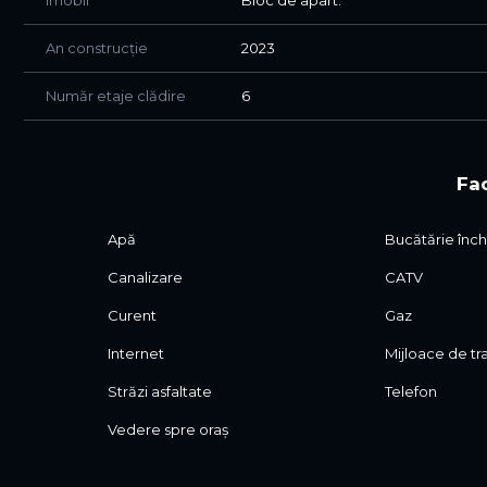
Imobil
Bloc de apart.
An construcție
2023
Număr etaje clădire
6
Fac
Apă
Bucătărie înch
Canalizare
CATV
Curent
Gaz
Internet
Mijloace de t
Străzi asfaltate
Telefon
Vedere spre oraș