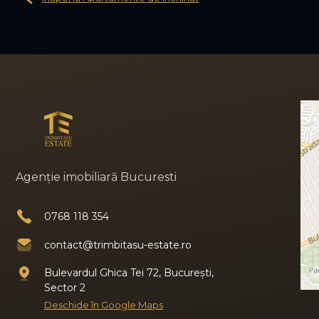
Agenție imobiliară Bucuresti
0768 118 354
contact@trimbitasu-estate.ro
Bulevardul Ghica Tei 72, București,
Sector 2
Deschide în Google Maps