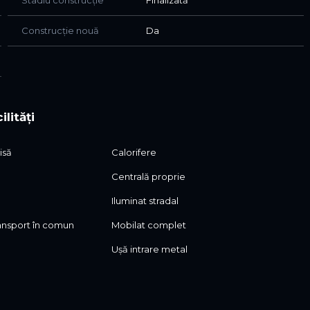
Stadiu construcție
Finalizată
Construcție nouă
Da
ilități
isă
Calorifere
Centrală proprie
Iluminat stradal
ransport în comun
Mobilat complet
Ușă intrare metal