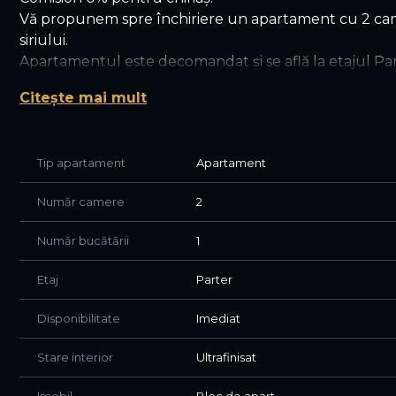
Vă propunem spre închiriere un apartament cu 2 cam
siriului.
Apartamentul este decomandat și se află la etajul Part
Este mobilat și utilat complet, fiind dotat cu toate el
Citește mai mult
Va asteptam la vizionare!
Tip apartament
Apartament
Număr camere
2
Număr bucătării
1
Etaj
Parter
Disponibilitate
Imediat
Stare interior
Ultrafinisat