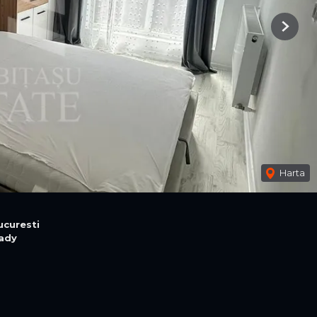
Next
Harta
ucuresti
lady