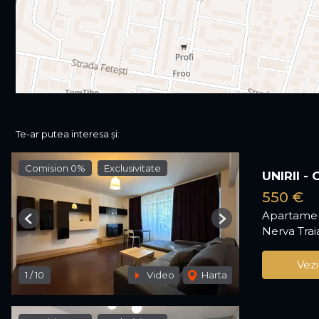
Te-ar putea interesa și:
Comision 0%
Exclusivitate
UNIRII -
550 €
Apartamen
Previous
Next
Nerva Trai
Vezi
1
/
10
Video
Harta