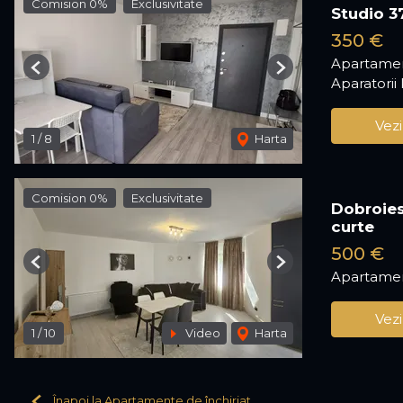
Comision 0%
Exclusivitate
Studio 3
350 €
Apartamen
Previous
Next
Aparatorii 
Vezi
1
/
8
Harta
Comision 0%
Exclusivitate
Dobroiest
curte
500 €
Previous
Next
Apartamen
Vezi
1
/
10
Video
Harta
Înapoi la Apartamente de închiriat