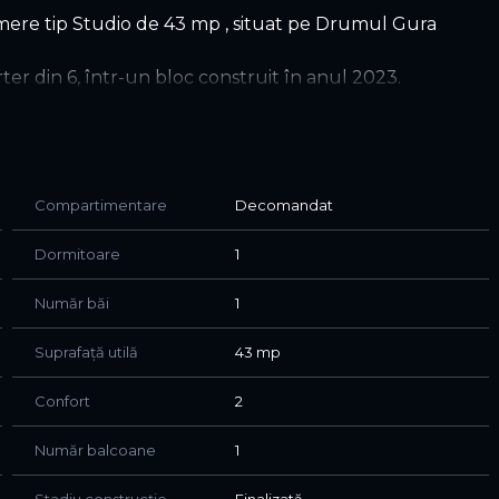
ere tip Studio de 43 mp , situat pe Drumul Gura
er din 6, într-un bloc construit în anul 2023.
ectrocasnicele necesare.
Compartimentare
Decomandat
Dormitoare
1
Număr băi
1
Suprafață utilă
43 mp
Confort
2
Număr balcoane
1