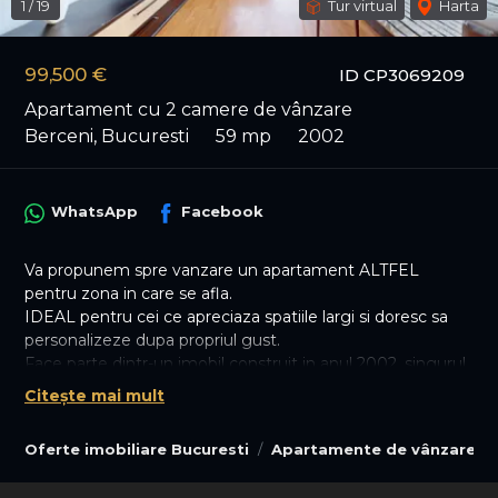
1
/
19
Tur virtual
Harta
99,500 €
ID CP3069209
Apartament cu 2 camere de vânzare
Berceni, Bucuresti
59 mp
2002
WhatsApp
Facebook
Va propunem spre vanzare un apartament ALTFEL
pentru zona in care se afla.
IDEAL pentru cei ce apreciaza spatiile largi si doresc sa
personalizeze dupa propriul gust.
Face parte dintr-un imobil construit in anul 2002, singurul
de acest gen pozitionat pe Sos. Oltenitei, la nr. 133, la
Citește mai mult
distanta de 15 minute pietonal fata de Metrou Piata
Sudului.
Oferte imobiliare Bucuresti
Apartamente de vânzare Bu
Este ATIPIC atat pentru anul constructiei, cat si pentru
suprafata: 59 mp util + 2 balcoane.