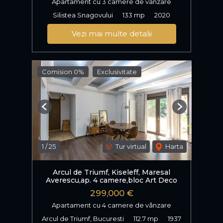
Apartament cu 3 camere de vânzare
Silistea Snagovului
133 mp
2020
Vezi mai multe detalii
Comision 0%
Exclusivitate
Previous
Next
1
/
25
Tur virtual
Harta
Arcul de Triumf, Kiseleff, Maresal
Averescu,ap. 4 camere,bloc Art Deco
299,000 €
Apartament cu 4 camere de vânzare
Arcul de Triumf, Bucuresti
112.7 mp
1937