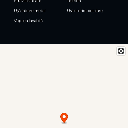
Străzi asfaltate
Telefon
Ușă intrare metal
Uși interior celulare
Vopsea lavabilă