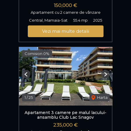
150,000 €
Apartament cu 2 camere de vânzare
Central, Mamaia-Sat
55.4 mp
2025
Vezi mai multe detalii
Comision 0%
Previous
Next
1
/
25
Harta
Apartament 3 camere pe malul lacului-
ansamblu Club Lac Snagov
235,000 €