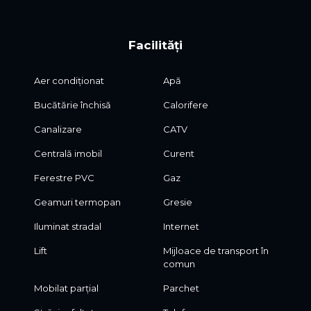
Facilități
Aer condiționat
Apă
Bucătărie închisă
Calorifere
Canalizare
CATV
Centrală imobil
Curent
Ferestre PVC
Gaz
Geamuri termopan
Gresie
Iluminat stradal
Internet
Lift
Mijloace de transport în
comun
Mobilat parțial
Parchet