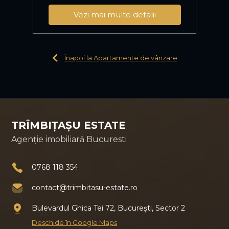
Vezi mai multe detalii
Înapoi la Apartamente de vânzare
TRÎMBIȚAȘU ESTATE
Agenție imobiliară Bucuresti
0768 118 354
contact@trimbitasu-estate.ro
Bulevardul Ghica Tei 72, București, Sector 2
Deschide în Google Maps