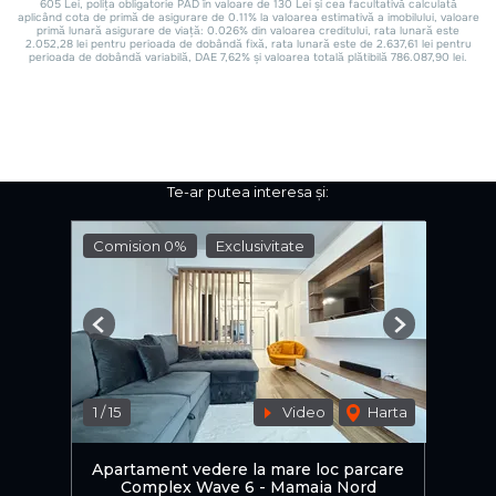
Te-ar putea interesa și:
Comision 0%
Exclusivitate
Previous
Next
1
/
15
Video
Harta
Apartament vedere la mare loc parcare
Complex Wave 6 - Mamaia Nord