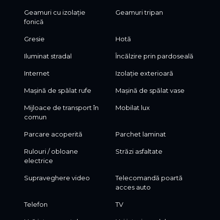
Geamuri cu izolație
Geamuri tripan
fonică
Gresie
Hotă
Iluminat stradal
Încălzire prin pardoseală
Internet
Izolație exterioară
Mașină de spălat rufe
Mașină de spălat vase
Mijloace de transport în
Mobilat lux
comun
Parcare acoperită
Parchet laminat
Rulouri / obloane
Străzi asfaltate
electrice
Supraveghere video
Telecomandă poartă
acces auto
Telefon
TV