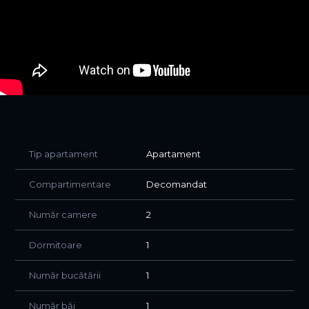
Locația este de top – plaja este la câțiva pași, iar
restaurantele și magazinele sunt chiar după colț. Se
pretează ideal pentru locuit, vacanțe sau Airbnb/booking
datorită cererii uriașe din complex.
Actele sunt pregătite, disponibilitate imediată. Hai să îl
vezi! Sună pentru detalii și vizionări!
Tip apartament
Apartament
Compartimentare
Decomandat
Număr camere
2
Dormitoare
1
Număr bucătării
1
Număr băi
1