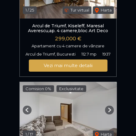
1
/
25
Tur virtual
Harta
Arcul de Triumf, Kiseleff, Maresal
Averescu,ap. 4 camere,bloc Art Deco
299,000 €
Apartament cu 4 camere de vânzare
Arcul de Triumf, Bucuresti
112.7 mp
1937
Vezi mai multe detalii
Comision 0%
Exclusivitate
Previous
Next
1
/
17
Harta