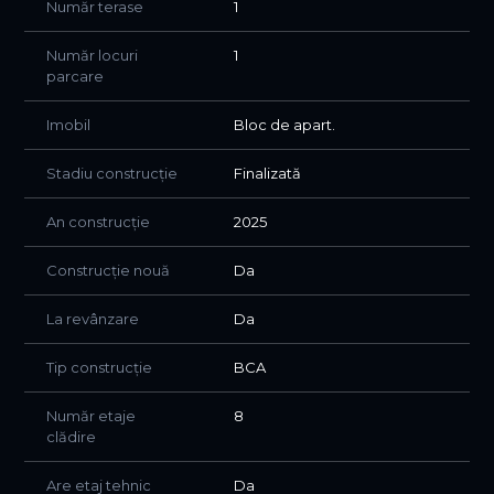
Număr terase
1
Număr locuri
1
parcare
Imobil
Bloc de apart.
Stadiu construcție
Finalizată
An construcție
2025
Construcție nouă
Da
La revânzare
Da
Tip construcție
BCA
Număr etaje
8
clădire
Are etaj tehnic
Da