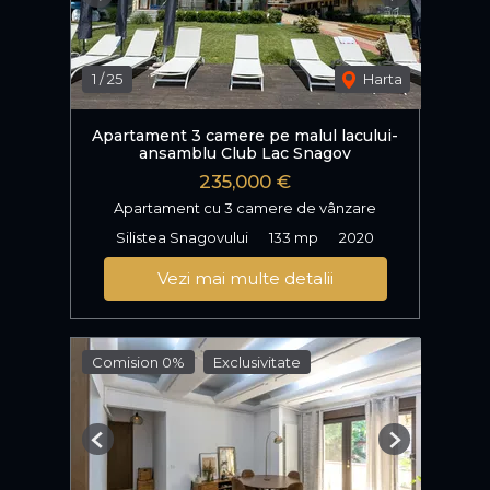
Previous
Next
1
/
25
Harta
Apartament 3 camere pe malul lacului-
ansamblu Club Lac Snagov
235,000 €
Apartament cu 3 camere de vânzare
Silistea Snagovului
133 mp
2020
Vezi mai multe detalii
Comision 0%
Exclusivitate
Previous
Next