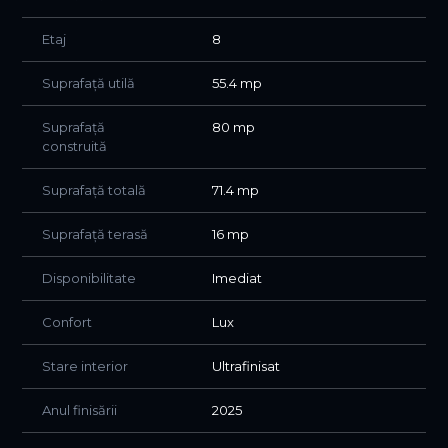
Etaj
8
Suprafață utilă
55.4 mp
Suprafață
80 mp
construită
Suprafață totală
71.4 mp
Suprafață terasă
16 mp
Disponibilitate
Imediat
Confort
Lux
Stare interior
Ultrafinisat
Anul finisării
2025