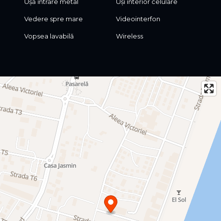
Ușă intrare metal
Uși interior celulare
Vedere spre mare
Videointerfon
Vopsea lavabilă
Wireless