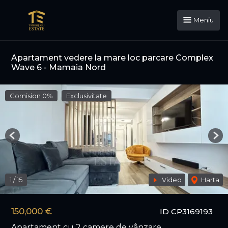
Meniu
Apartament vedere la mare loc parcare Complex
Wave 6 - Mamaia Nord
Comision 0%
Exclusivitate
Previous
Nex
1
/
15
Video
Harta
150,000 €
ID CP3169193
Apartament cu 2 camere de vânzare