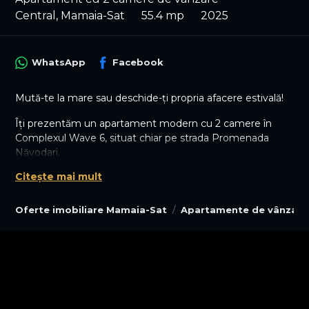
Central, Mamaia-Sat
55.4 mp
2025
WhatsApp
Facebook
Mută-te la mare sau deschide-ți propria afacere estivală!
Îți prezentăm un apartament modern cu 2 camere în
Complexul Wave 6, situat chiar pe strada Promenada
Năvodari.
Citește mai mult
Situat la etajul 8/9 într-un bloc nou (2025), apartamentul
îmbină utilul cu relaxarea: ai 55.40 mp utili la interior și o
terasă superbă de 16 mp care comunică cu ambele
Oferte imobiliare Mamaia-Sat
Apartamente de vânzare
camere. Bucătăria este deschisă și complet utilată,
dormitorul are aer condiționat, iar iarna te bucuri de un
confort termic premium datorită centralei proprii și a
încălzirii în pardoseală.
Bonusul major? Apartamentul dispune de un loc de
parcare acoperit la etajul 1.