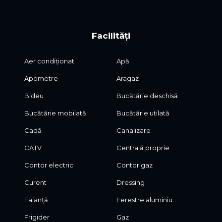
Facilități
Aer condiționat
Apă
Apometre
Aragaz
Bideu
Bucătărie deschisă
Bucătărie mobilată
Bucătărie utilată
Cadă
Canalizare
CATV
Centrală proprie
Contor electric
Contor gaz
Curent
Dressing
Faianță
Ferestre aluminiu
Frigider
Gaz