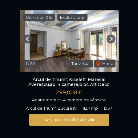
Comision 0%
Exclusivitate
Previous
Next
1
/
25
Tur virtual
Harta
Arcul de Triumf, Kiseleff, Maresal
Averescu,ap. 4 camere,bloc Art Deco
299,000 €
Apartament cu 4 camere de vânzare
Arcul de Triumf, Bucuresti
112.7 mp
1937
Vezi mai multe detalii