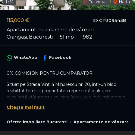
1
/
14
Tur virtual
Harta
115,000 €
ID CP3095438
Apartament cu 2 camere de vânzare
Crangasi, Bucuresti
51 mp
1982
WhatsApp
Facebook
0% COMISION PENTRU CUMPĂRĂTOR!
Situat pe Strada Vintilă Mihăilescu nr. 20, într-un bloc
reabilitat termic, proprietatea reprezintă o alegere
excelentă atât pentru cei care își caută o locuință proprie,
cât și pentru investitorii aflați în căutarea unei zone cu
Citește mai mult
cerere constantă.
Apartamentul este amplasat la etajul 2 din 8 al unui bloc
Oferte imobiliare Bucuresti
Apartamente de vânzare Bu
construit în anul 1982, reabilitat termic, bine întreținut și
dotat cu două lifturi. Proprietatea are o suprafață utilă