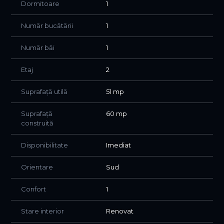
Dormitoare
1
instituțiilor de învățământ și altor facilități urbane.
Număr bucătării
1
Datorită amplasării și compartimentării eficiente,
apartamentul reprezintă o alegere excelentă atât pentru
Număr băi
1
locuință personală, cât și pentru investiție.
Etaj
2
Suprafață utilă
51 mp
Suprafață
60 mp
construită
Disponibilitate
Imediat
Orientare
Sud
Confort
1
Stare interior
Renovat