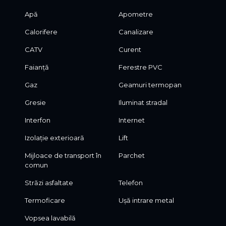
Apă
Apometre
Calorifere
Canalizare
CATV
Curent
Faianță
Ferestre PVC
Gaz
Geamuri termopan
Gresie
Iluminat stradal
Interfon
Internet
Izolație exterioară
Lift
Mijloace de transport în
Parchet
comun
Străzi asfaltate
Telefon
Termoficare
Ușă intrare metal
Vopsea lavabilă