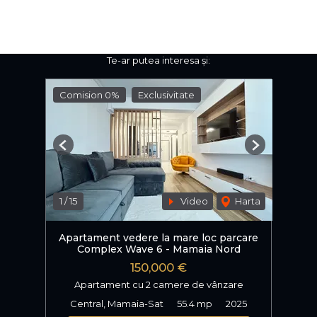
Te-ar putea interesa și:
Comision 0%
Exclusivitate
Previous
Next
1
/
15
Video
Harta
Apartament vedere la mare loc parcare
Complex Wave 6 - Mamaia Nord
150,000 €
Apartament cu 2 camere de vânzare
Central, Mamaia-Sat
55.4 mp
2025