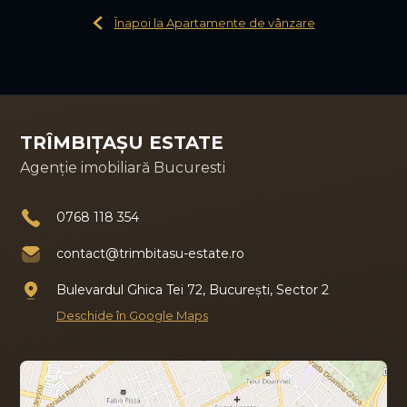
Înapoi la Apartamente de vânzare
TRÎMBIȚAȘU ESTATE
Agenție imobiliară Bucuresti
0768 118 354
contact@trimbitasu-estate.ro
Bulevardul Ghica Tei 72, București, Sector 2
Deschide în Google Maps