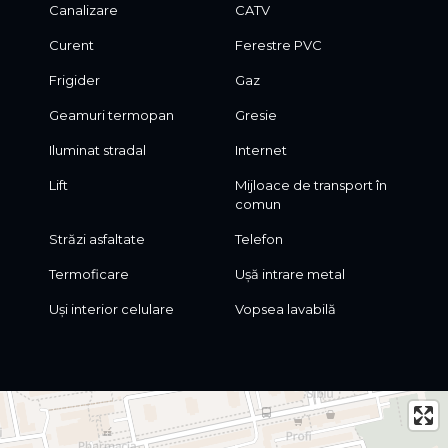
Canalizare
CATV
Curent
Ferestre PVC
Frigider
Gaz
Geamuri termopan
Gresie
Iluminat stradal
Internet
Lift
Mijloace de transport în
comun
Străzi asfaltate
Telefon
Termoficare
Ușă intrare metal
Uși interior celulare
Vopsea lavabilă