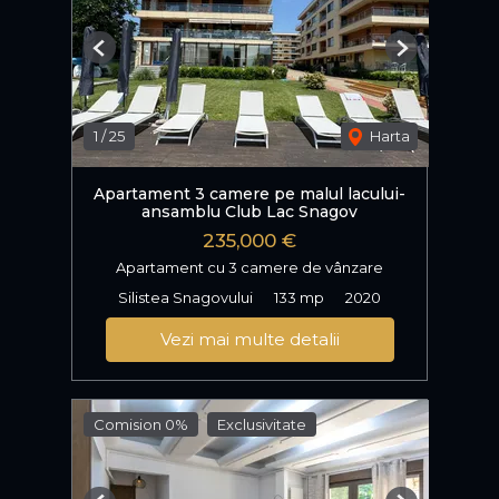
Previous
Next
1
/
25
Harta
Apartament 3 camere pe malul lacului-
ansamblu Club Lac Snagov
235,000 €
Apartament cu 3 camere de vânzare
Silistea Snagovului
133 mp
2020
Vezi mai multe detalii
Comision 0%
Exclusivitate