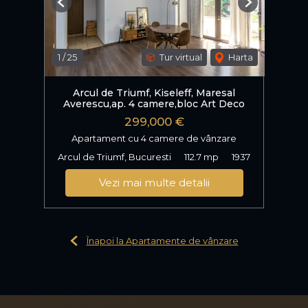
Previous
Next
1
/
25
Tur virtual
Harta
Arcul de Triumf, Kiseleff, Maresal
Averescu,ap. 4 camere,bloc Art Deco
299,000 €
Apartament cu 4 camere de vânzare
Arcul de Triumf, Bucuresti
112.7 mp
1937
Vezi mai multe detalii
Înapoi la Apartamente de vânzare