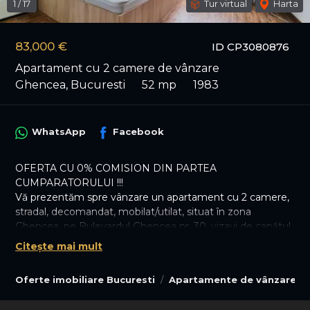
1
/
17
Tur virtual
Harta
83,000 €
ID CP3080876
Apartament cu 2 camere de vânzare
Ghencea, Bucuresti
52 mp
1983
WhatsApp
Facebook
OFERTA CU 0% COMISION DIN PARTEA
CUMPARATORULUI !!!
Vă prezentăm spre vânzare un apartament cu 2 camere,
stradal, decomandat, mobilat/utilat, situat în zona
Ghencea, pe Bulevardul Ghencea nr. 30, vizavi de capătul
liniei tramvaiului 41 și la doar câțiva pași de Stadionul
Citește mai mult
Steaua.
Locuința este amplasată la etajul 5 din 10 al unui bloc
Oferte imobiliare Bucuresti
Apartamente de vânzare Bu
construit în anul 1983, într-o zonă sigură, liniștită și foarte
bine conectată la mijloacele de transport și punctele de