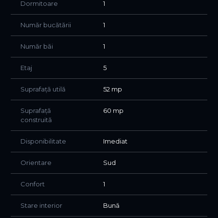
Dormitoare
1
INTERVAL ORAR: 16:00-19:00
Număr bucătării
1
Număr băi
1
Etaj
5
Suprafață utilă
52 mp
Suprafață
60 mp
construită
Disponibilitate
Imediat
Orientare
Sud
Confort
1
Stare interior
Bună