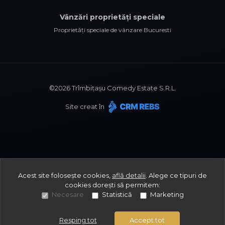
Vânzări proprietăți speciale
Proprietăți speciale de vânzare Bucuresti
©
2026
Trîmbițașu Comedy Estate S.R.L.
Site creat în
Acest site folosește cookies,
află detalii
.
Alege ce tipuri de
cookies dorești să permitem:
Necesare
Statistică
Marketing
Resping tot
Accept tot