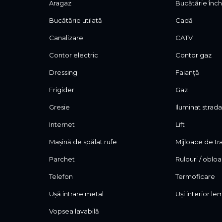
Aragaz
Bucătărie înch
Bucătărie utilată
Cadă
Canalizare
CATV
Contor electric
Contor gaz
Dressing
Faianță
Frigider
Gaz
Gresie
Iluminat strada
Internet
Lift
Mașină de spălat rufe
Mijloace de t
Parchet
Rulouri / oblo
Telefon
Termoficare
Ușă intrare metal
Uși interior le
Vopsea lavabilă