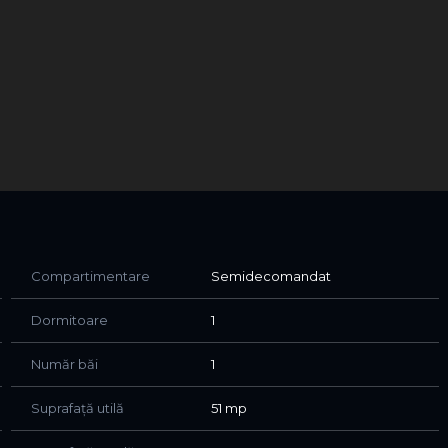
Compartimentare
Semidecomandat
Dormitoare
1
Număr băi
1
Suprafață utilă
51 mp