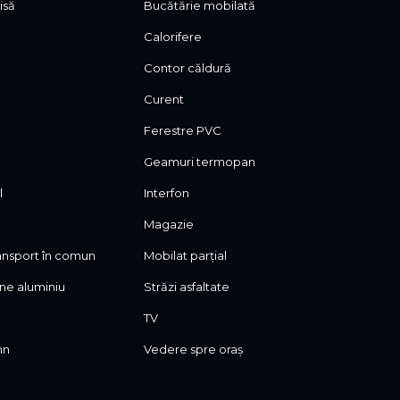
isă
Bucătărie mobilată
Calorifere
Contor căldură
Curent
Ferestre PVC
Geamuri termopan
l
Interfon
Magazie
ransport în comun
Mobilat parțial
ane aluminiu
Străzi asfaltate
TV
mn
Vedere spre oraș