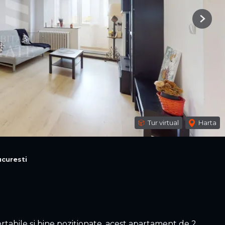
Next
Tur virtual
Harta
curesti
rtabile și bine poziționate, acest apartament de 2