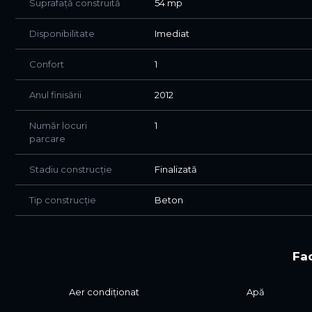
Suprafață construită
54 mp
Disponibilitate
Imediat
Confort
1
Anul finisării
2012
Număr locuri
1
parcare
Stadiu construcție
Finalizată
Tip construcție
Beton
Fac
Aer condiționat
Apă