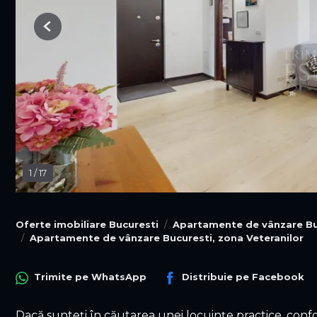
Previous
1
/
17
Oferte imobiliare Bucuresti
Apartamente de vânzare Bu
Apartamente de vânzare Bucuresti, zona Veteranilor
Trimite pe
WhatsApp
Distribuie pe
Facebook
Dacă sunteți în căutarea unei locuințe practice, confo