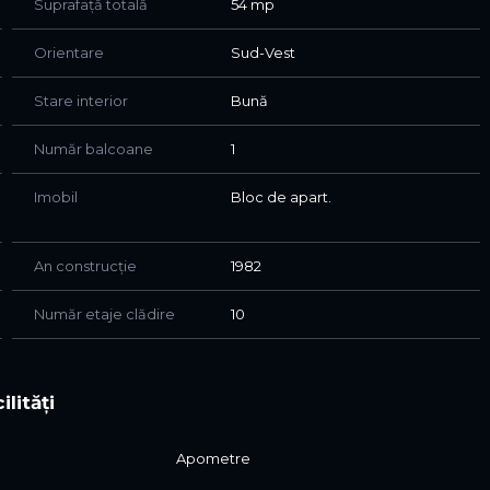
Suprafață totală
54 mp
Orientare
Sud-Vest
Stare interior
Bună
Număr balcoane
1
Imobil
Bloc de apart.
An construcție
1982
Număr etaje clădire
10
ilități
Apometre