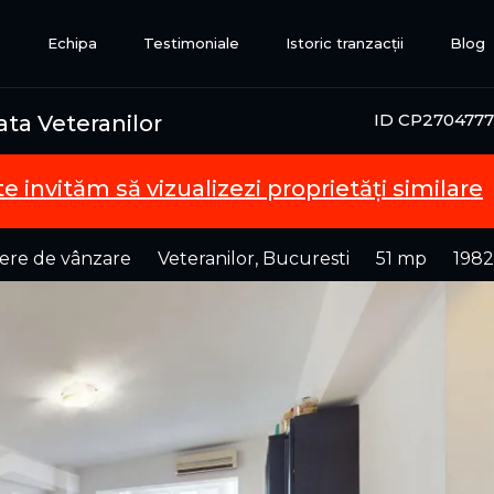
e
Echipa
Testimoniale
Istoric tranzacții
Blog
ID CP2704777
ta Veteranilor
te invităm să vizualizezi proprietăți similare
ere de vânzare
Veteranilor, Bucuresti
51 mp
1982