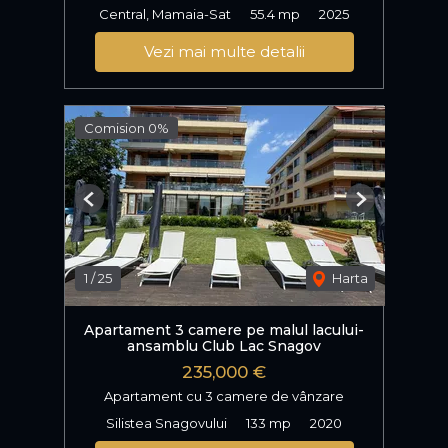
Central, Mamaia-Sat
55.4 mp
2025
Vezi mai multe detalii
Comision 0%
Previous
Next
1
/
25
Harta
Apartament 3 camere pe malul lacului-
ansamblu Club Lac Snagov
235,000 €
Apartament cu 3 camere de vânzare
Silistea Snagovului
133 mp
2020