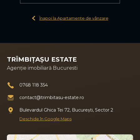
Înapoi la Apartamente de vânzare
TRÎMBIȚAȘU ESTATE
Agenție imobiliară Bucuresti
0768 118 354
contact@trimbitasu-estate.ro
Bulevardul Ghica Tei 72, București, Sector 2
Deschide în Google Maps