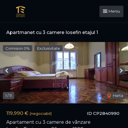
Meniu
Apartmanet cu 3 camere Iosefin etajul 1
Comision 0%
Exclusivitate
Previous
Nex
1
/
11
Harta
119,990 €
ID CP2840990
(negociabil)
Apartament cu 3 camere de vânzare