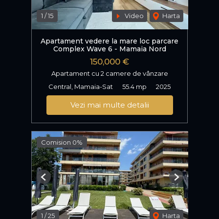
1
/
15
Video
Harta
Apartament vedere la mare loc parcare
Complex Wave 6 - Mamaia Nord
150,000 €
Apartament cu 2 camere de vânzare
Central, Mamaia-Sat
55.4 mp
2025
Vezi mai multe detalii
Comision 0%
Previous
Next
1
/
25
Harta