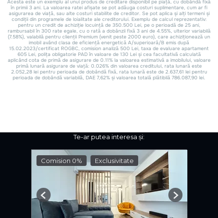
Te-ar putea interesa și:
Comision 0%
Exclusivitate
Previous
Next