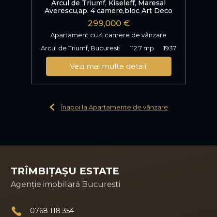
Arcul de Triumf, Kiseleff, Maresal
Averescu,ap. 4 camere,bloc Art Deco
299,000 €
Apartament cu 4 camere de vânzare
Arcul de Triumf, Bucuresti
112.7 mp
1937
Vezi mai multe detalii
Înapoi la Apartamente de vânzare
TRÎMBIȚAȘU ESTATE
Agenție imobiliară Bucuresti
0768 118 354