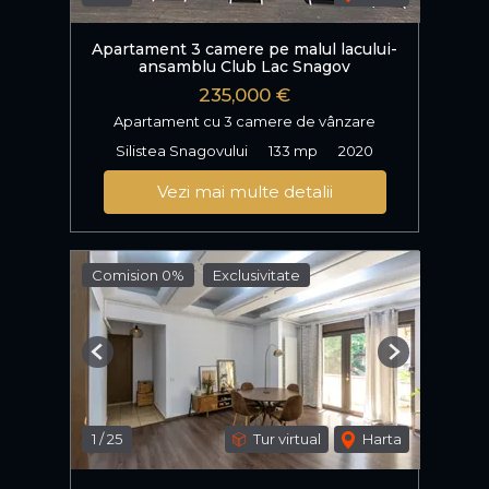
Apartament 3 camere pe malul lacului-
ansamblu Club Lac Snagov
235,000 €
Apartament cu 3 camere de vânzare
Silistea Snagovului
133 mp
2020
Vezi mai multe detalii
Comision 0%
Exclusivitate
Previous
Next
1
/
25
Tur virtual
Harta