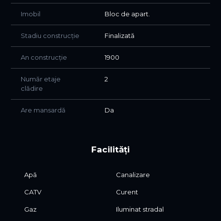
clădire care te poartă în timp.
Imobil
Bloc de apart.
Pretul este de 120.000 Euro
0770539161 Andrei Mehedintu
Stadiu construcție
Finalizată
An construcție
1900
Număr etaje
2
clădire
Are mansardă
Da
Facilități
Apă
Canalizare
CATV
Curent
Gaz
Iluminat stradal