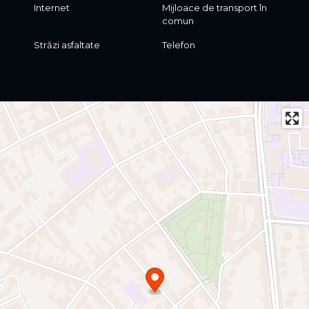
Internet
Mijloace de transport în
comun
Străzi asfaltate
Telefon