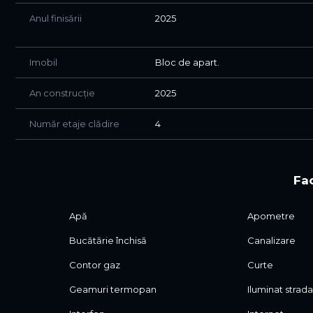
Anul finisării
2025
Imobil
Bloc de apart.
An construcție
2025
Număr etaje clădire
4
Fac
Apă
Apometre
Bucătărie închisă
Canalizare
Contor gaz
Curte
Geamuri termopan
Iluminat strada