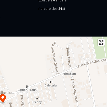
Izolație exterioară
Parcare deschisă
e