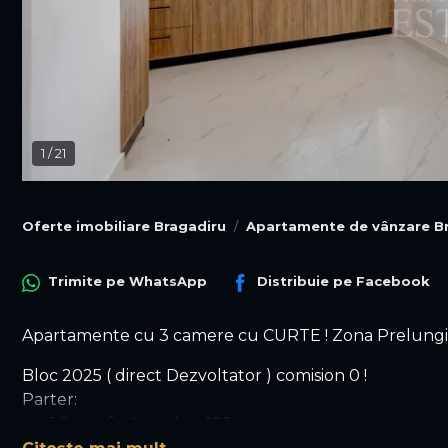
1
/
21
Oferte imobiliare Bragadiru
Apartamente de vânzare B
Trimite pe
WhatsApp
Distribuie pe
Facebook
Apartamente cu 3 camere cu CURTE ! Zona Prelungire
Bloc 2025 ( direct Dezvoltator ) comision 0 !
Parter:
ap. 1 Suprafață totală = 122 mp
Suprafață utila = 64 mp