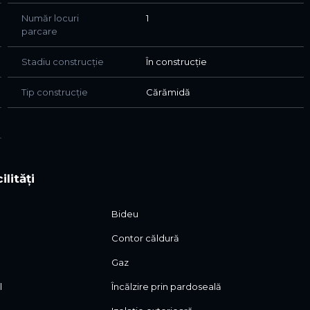
Număr locuri
1
parcare
Stadiu construcție
În construcție
Tip construcție
Cărămidă
ilități
Bideu
Contor căldură
Gaz
l
Încălzire prin pardoseală