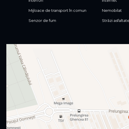
Interfon
Internet
Mijloace de transport în comun
Nemobilat
Senzor de fum
Străzi asfaltat