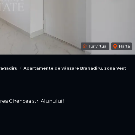
Tur virtual
Harta
ragadiru
Apartamente de vânzare Bragadiru, zona Vest
a Ghencea str. Alunului !