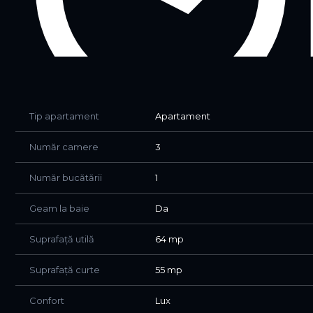
Dezvoltatorul dispune si de alte compartimentări:
Apart.3 cam. la Etajul 4 cu terasa Mare + Apart. 2 came
PARCARE CADASTRU separat pt doritori = 5000 euro
Apartamentele au TVA-ul inclus !
Apartamentul se vinde nemobilat !
Tip apartament
Apartament
Menționăm ca blocul are RECEPTIA făcută !
Număr camere
3
Înainte de vizionare veți primi un video de prezentare 
Număr bucătării
1
Geam la baie
Da
Suprafață utilă
64 mp
Suprafață curte
55 mp
Confort
Lux