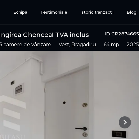
e
Echipa
Testimoniale
Istoric tranzacții
Blog
ID CP2874665
lungirea Ghencea! TVA inclus
3 camere de vânzare
Vest, Bragadiru
64 mp
2025
Next