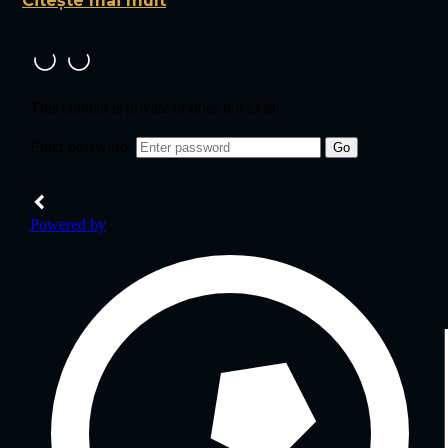
Citește mai mult
CURTE = 58 mp
PRET: 115.000 euro inclus TVA
ap. 2 Suprafață totală = 154 mp
Suprafață utila = 64mp
CURTE = 90 mp
PRET : 125.000 euro inclus TVA
Structura :
Cărămidă + Cadre/ Grinzi de Beton !
Apartamentele dispun :
2 BAI
Încalzire in Pardoseala de la INNOFLOW varianta PREMIU
Termopane Salamander cu feronerie MACO !
Menționăm ca apart. de la Parter si ( balcoanele de la 
Scara blocului va avea si un grup de Pompare Suplime
Interfon, Senzori Gaze !