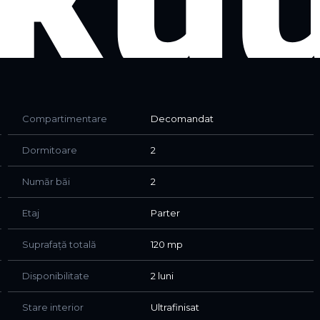
re ( bucătărie închisă sau open space, la alegere ) !
 TVA INCLUS !
Compartimentare
Decomandat
Dormitoare
2
+ toate detaliile, toate anunțurile noastre sunt reale !
Număr băi
2
Etaj
Parter
Suprafață totală
120 mp
Disponibilitate
2 luni
Stare interior
Ultrafinisat