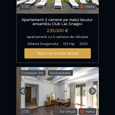
1
/
25
Harta
Apartament 3 camere pe malul lacului-
ansamblu Club Lac Snagov
235,000 €
Apartament cu 3 camere de vânzare
Silistea Snagovului
133 mp
2020
Vezi mai multe detalii
Comision 0%
Exclusivitate
Previous
Next
1
/
25
Tur virtual
Harta