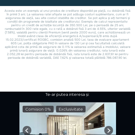
Te-ar putea interesa și:
Comision 0%
Exclusivitate
Previous
Next