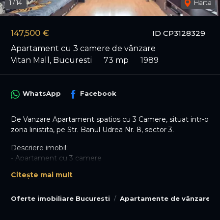
1
/
14
Harta
147,500 €
ID CP3128329
Apartament cu 3 camere de vânzare
Vitan Mall, Bucuresti
73 mp
1989
WhatsApp
Facebook
De Vanzare Apartament spatios cu 3 Camere, situat intr-o
zona linistita, pe Str. Banul Udrea Nr. 8, sector 3.
Descriere imobil:
- Apartament cu 3 camere
- Decomandat
Citește mai mult
- Living
- 2 Dormitoare
Oferte imobiliare Bucuresti
Apartamente de vânzare Bu
- Bucatarie generoasa
- 2 Bai
- Hol