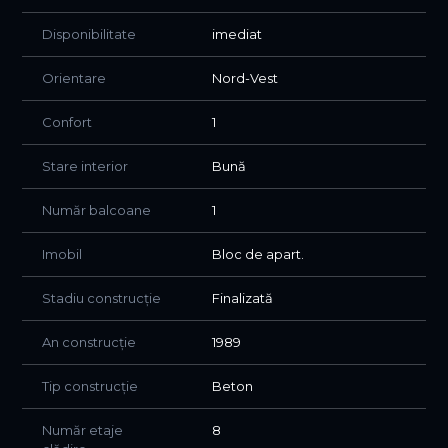
Se poate achizitiona cu credit bancar sau cash
Disponibilitate
imediat
COMISION 0 % CUMPARATOR
Orientare
Nord-Vest
Marian Vasile & Trimbitasu Tel: 0734.402.333.
Confort
1
Pentru mai multe detalii sau programarea unei vizionari,
nu ezitați să ne contactați!
Stare interior
Bună
Număr balcoane
1
Imobil
Bloc de apart.
Stadiu construcție
Finalizată
An construcție
1989
Tip construcție
Beton
Număr etaje
8