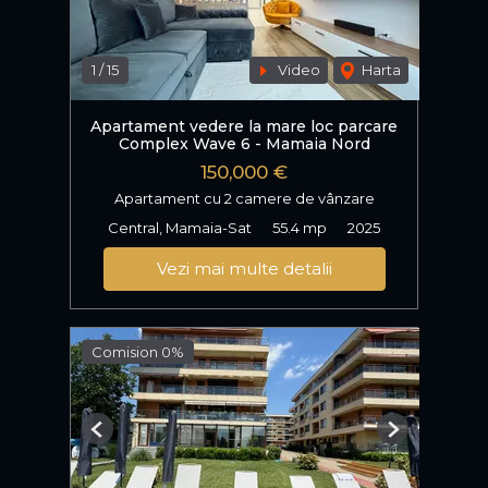
1
/
15
Video
Harta
Apartament vedere la mare loc parcare
Complex Wave 6 - Mamaia Nord
150,000 €
Apartament cu 2 camere de vânzare
Central, Mamaia-Sat
55.4 mp
2025
Vezi mai multe detalii
Comision 0%
Previous
Next