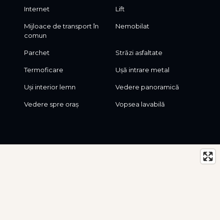
Internet
Lift
Mijloace de transport în
Nemobilat
comun
Parchet
Străzi asfaltate
Termoficare
Ușă intrare metal
Uși interior lemn
Vedere panoramică
Vedere spre oraș
Vopsea lavabilă