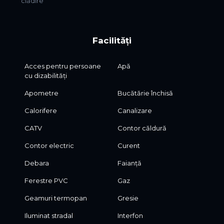
clădire
Facilități
Acces pentru persoane
Apă
cu dizabilități
Apometre
Bucătărie închisă
Calorifere
Canalizare
CATV
Contor căldură
Contor electric
Curent
Debara
Faianță
Ferestre PVC
Gaz
Geamuri termopan
Gresie
Iluminat stradal
Interfon