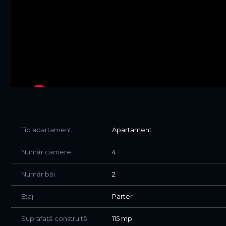
Tip apartament
Apartament
Număr camere
4
Număr băi
2
Etaj
Parter
Suprafață construită
115 mp