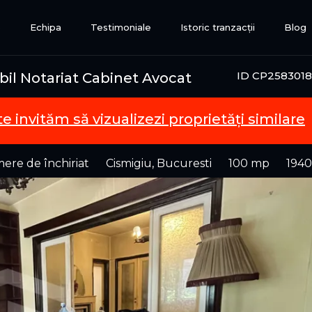
e
Echipa
Testimoniale
Istoric tranzacții
Blog
ID CP2583018
abil Notariat Cabinet Avocat
te invităm să vizualizezi proprietăți similare
ere de închiriat
Cismigiu, Bucuresti
100 mp
1940