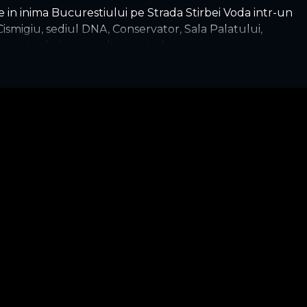
in inima Bucurestiului pe Strada Stirbei Voda intr-un
 Cismigiu, sediul DNA, Conservator, Sala Palatului,
 puncte de interes ultracentrale.
u sa mentionez si cateva avantaje ale proprietatii:
u sunt o problema
diul perfect pentru un cabinet notarial sau cabinet de
rea unei sali de asteptare
patiu de depozitare pentru arhive de documente
nul plac si necesitati
rita atentia oamenilor care stiu sa aprecieze aceste
onic la numarul din anunt.