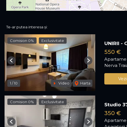
Te-ar putea interesa și:
Comision 0%
Exclusivitate
UNIRII -
550 €
Apartamen
Previous
Next
Nerva Trai
Vezi
1
/
10
Video
Harta
Comision 0%
Exclusivitate
Studio 3
350 €
Apartamen
Previous
Next
Aparatorii 