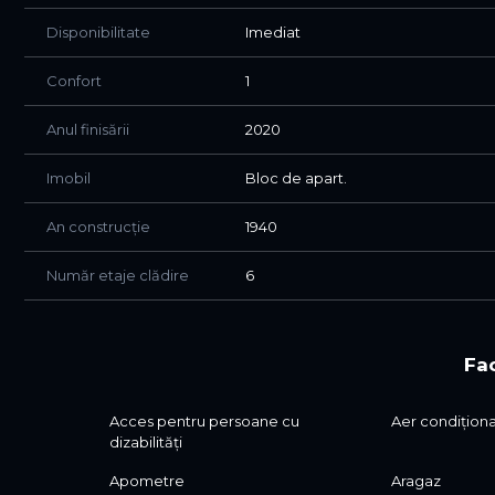
Disponibilitate
Imediat
Confort
1
Anul finisării
2020
Imobil
Bloc de apart.
An construcție
1940
Număr etaje clădire
6
Fac
Acces pentru persoane cu
Aer condițion
dizabilități
Apometre
Aragaz