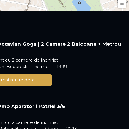
 Octavian Goga | 2 Camere 2 Balcoane + Metrou
t cu 2 camere de închiriat
an, Bucuresti
61 mp
1999
 mai multe detalii
7mp Aparatorii Patriei 3/6
t cu 2 camere de închiriat
Patriei, Bucuresti
37 mp
2023