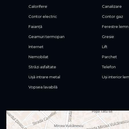
Calorifere
Canalizare
Contor electric
Contor gaz
Faianță
Ferestre lemn
Geamuri termopan
Gresie
Internet
Lift
Nemobilat
Parchet
Străzi asfaltate
Telefon
Ușă intrare metal
Uși interior le
Vopsea lavabilă