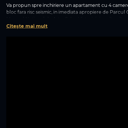
Va propun spre inchiriere un apartament cu 4 camere 
bloc fara risc seismic, in imediata apropiere de Parcul
Muzeul National de Arta, Calea Victoriei si multe alte
Citește mai mult
Pentru ca pozitia imobilului este de necontestat, vrea
- Exista centrala de bloc, deci apa calda si caldura n
- Etajul este parter inalt, ceea ce il transforma in se
avocatura
- Este un apartament circular, ceea ce faciliteaza crea
- Exista 1 boxa in proprietate, ce poate deservi ca s
- Necesita renovare, deci vi-l puteti customiza dupa bu
As indrazni sa spun ca este o proprietate unica, ce me
bijuterii interbelice, in pozitii care nu se mai "fabrica".
Pentru orice alte intrebari, va rog sa ma sunati telef
Multumesc pentru timpul acordat !