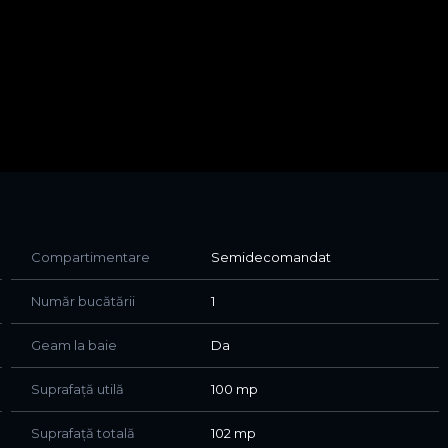
Compartimentare
Semidecomandat
Număr bucătării
1
Geam la baie
Da
Suprafață utilă
100 mp
Suprafață totală
102 mp