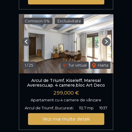
Comision 0%
Exclusivitate
Previous
Next
1
/
25
Tur virtual
Harta
Arcul de Triumf, Kiseleff, Maresal
Averescu,ap. 4 camere,bloc Art Deco
299,000 €
Apartament cu 4 camere de vânzare
Arcul de Triumf, Bucuresti
112.7 mp
1937
Vezi mai multe detalii