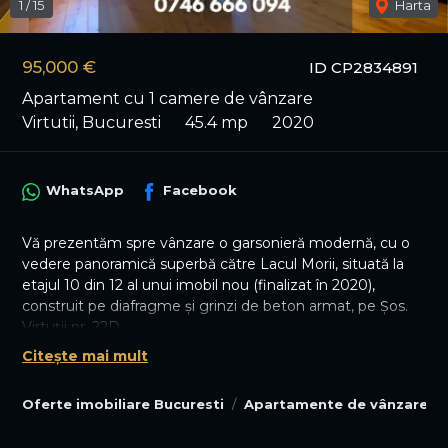
1
/
15
Harta
95,000 €
ID CP2834891
Apartament cu 1 camere de vânzare
Virtutii, Bucuresti
45.4 mp
2020
WhatsApp
Facebook
Vă prezentăm spre vânzare o garsonieră modernă, cu o
vedere panoramică superbă către Lacul Morii, situată la
etajul 10 din 12 al unui imobil nou (finalizat în 2020),
construit pe diafragme și grinzi de beton armat, pe Șos.
Virtuții nr. 22D.
Citește mai mult
Poziționarea este excelentă: la doar câteva minute de
Complexul Studențesc Grozăvești, Regie și stația de
Oferte imobiliare Bucuresti
Apartamente de vânzare Bu
metrou Semănătoarea, cu acces facil către parc, lac,
stație STB, tramvai, supermarketuri și zone de interes
pentru un stil de viață dinamic.