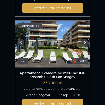
Vezi mai multe detalii
Comision 0%
Previous
Next
1
/
25
Harta
Apartament 3 camere pe malul lacului-
ansamblu Club Lac Snagov
235,000 €
Apartament cu 3 camere de vânzare
Silistea Snagovului
133 mp
2020
Vezi mai multe detalii