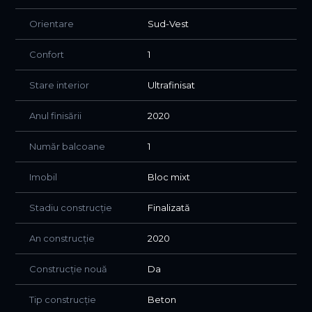
Orientare
Sud-Vest
Confort
1
Stare interior
Ultrafinisat
Anul finisării
2020
Număr balcoane
1
Imobil
Bloc mixt
Stadiu construcție
Finalizată
An construcție
2020
Construcție nouă
Da
Tip construcție
Beton