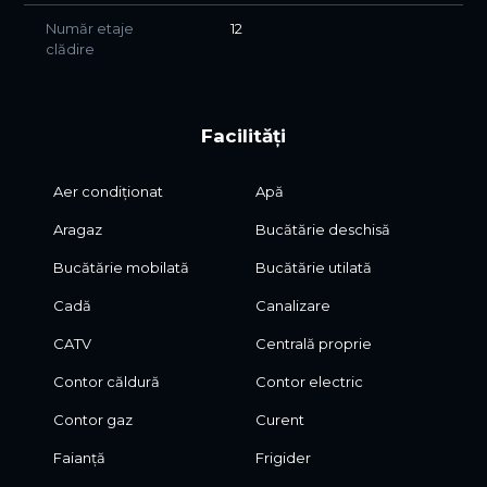
Număr etaje
12
clădire
Facilități
Aer condiționat
Apă
Aragaz
Bucătărie deschisă
Bucătărie mobilată
Bucătărie utilată
Cadă
Canalizare
CATV
Centrală proprie
Contor căldură
Contor electric
Contor gaz
Curent
Faianță
Frigider