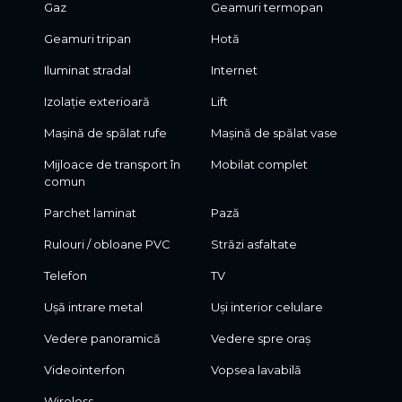
Gaz
Geamuri termopan
Geamuri tripan
Hotă
Iluminat stradal
Internet
Izolație exterioară
Lift
Mașină de spălat rufe
Mașină de spălat vase
Mijloace de transport în
Mobilat complet
comun
Parchet laminat
Pază
Rulouri / obloane PVC
Străzi asfaltate
Telefon
TV
Ușă intrare metal
Uși interior celulare
Vedere panoramică
Vedere spre oraș
Videointerfon
Vopsea lavabilă
Wireless