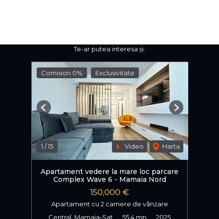
Te-ar putea interesa și:
Comision 0%
Exclusivitate
Previous
Next
1
/
15
Video
Harta
Apartament vedere la mare loc parcare
Complex Wave 6 - Mamaia Nord
150,000 €
Apartament cu 2 camere de vânzare
Central, Mamaia-Sat
55.4 mp
2025