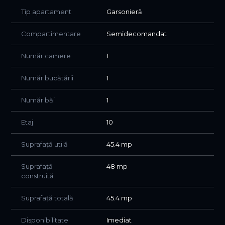
Tip apartament
Garsonieră
Garsoniera dispune de 45 mp suprafață totală, o
compartimentare eficientă, și un balcon deschis de 3 mp,
Compartimentare
Semidecomandat
ideal pentru momente de relaxare cu o priveliște de vis.
Spațiul se vinde mobilat și utilat complet, beneficiind de
Număr camere
1
electrocasnice premium și mobilier realizat pe comandă
sub coordonarea unui designer de interior, totul gândit
Număr bucătării
1
pentru confort, funcționalitate și estetică.
Amenajarea îmbină culorile naționale într-un stil fresh și
Număr băi
1
tineresc, oferind o energie pozitivă încă de la intrare. Este
alegerea perfectă pentru un/o student/ă, un/o angajat/ă
Etaj
10
cu program activ sau un cuplu care își dorește un cămin
modern, luminos și aproape de tot ce contează.
Suprafață utilă
45.4 mp
Pentru mai multe detalii sau pentru programarea unei
Suprafață
48 mp
vizionări, vă stăm cu drag la dispoziție!
construită
Suprafață totală
45.4 mp
Disponibilitate
Imediat