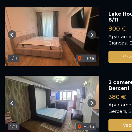
Lake Hou
8/11
800 €
Apartamen
Previous
Next
Crangasi, 
Vezi
1
/
11
Harta
2 camere
Berceni
380 €
Apartamen
Previous
Next
Berceni, B
Vezi
1
/
11
Harta