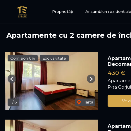
Proprietăți
Ansambluri rezidențial
Apartamente cu 2 camere de înch
Apartame
Comision 0%
Exclusivitate
Decoma
430 €
Apartamen
Previous
Next
P-ta Gorjul
Vezi
1
/
6
Harta
Apartame