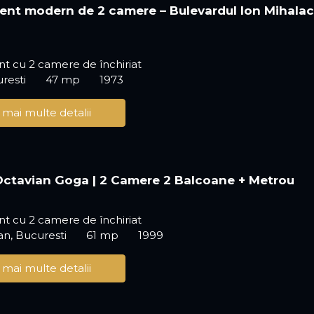
nt modern de 2 camere – Bulevardul Ion Mihala
t cu 2 camere de închiriat
uresti
47 mp
1973
 mai multe detalii
 Octavian Goga | 2 Camere 2 Balcoane + Metrou
t cu 2 camere de închiriat
an, Bucuresti
61 mp
1999
 mai multe detalii