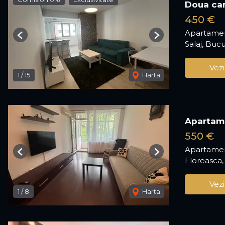
Doua cam
450 €
Apartamen
Previous
Next
Salaj, Bucu
Vezi
1
/
15
Harta
Apartame
550 €
Apartamen
Previous
Next
Floreasca,
Vezi
1
/
8
Harta