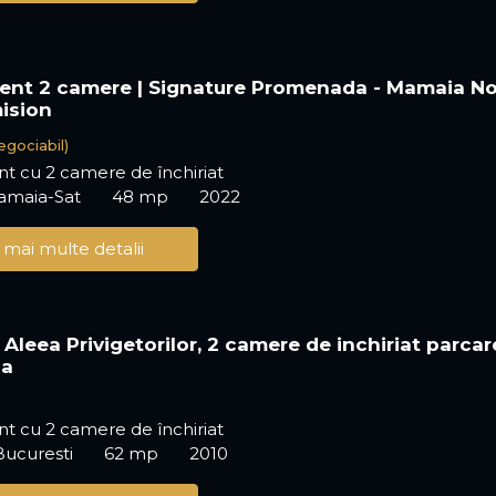
nt 2 camere | Signature Promenada - Mamaia N
ision
egociabil)
t cu 2 camere de închiriat
Mamaia-Sat
48 mp
2022
 mai multe detalii
Aleea Privigetorilor, 2 camere de inchiriat parcar
na
t cu 2 camere de închiriat
Bucuresti
62 mp
2010