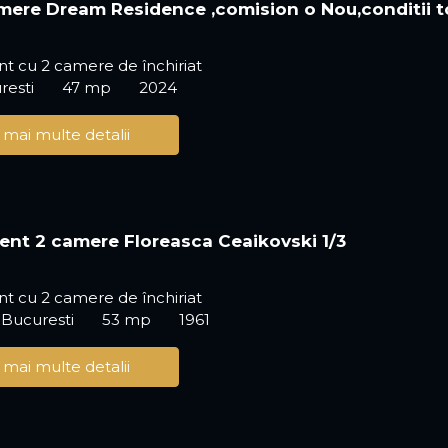
ere Dream Residence ,comision o Nou,conditii 
t cu 2 camere de închiriat
resti
47 mp
2024
 mai multe detalii
nt 2 camere Floreasca Ceaikovski 1/3
t cu 2 camere de închiriat
 Bucuresti
53 mp
1961
 mai multe detalii