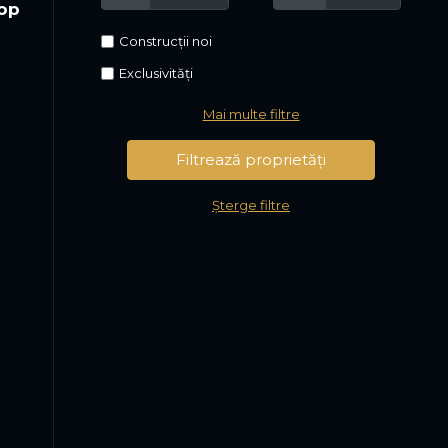
top
Construcții noi
Exclusivități
Mai multe filtre
Șterge filtre