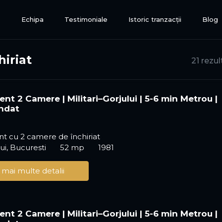
e
Echipa
Testimoniale
Istoric tranzacții
Blog
iriat
21 rezul
nt 2 Camere | Militari–Gorjului | 5-6 min Metrou |
ndat
t cu 2 camere de închiriat
ui, Bucuresti
52 mp
1981
 mai multe detalii
nt 2 Camere | Militari–Gorjului | 5-6 min Metrou |