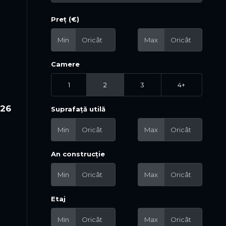
Preț (€)
Min
Max
Camere
1
2
3
4+
026
Suprafață utilă
Min
Max
An construcție
Min
Max
Etaj
Min
Max