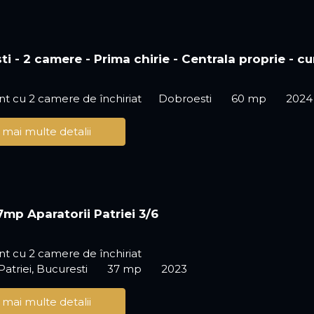
i - 2 camere - Prima chirie - Centrala proprie - cu
t cu 2 camere de închiriat
Dobroesti
60 mp
2024
 mai multe detalii
7mp Aparatorii Patriei 3/6
t cu 2 camere de închiriat
Patriei, Bucuresti
37 mp
2023
 mai multe detalii