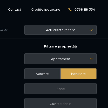
Contact
Credite ipotecare
0768 118 354
tate
Actualizate recent
Filtrare proprietăți
Apartament
Vânzare
Închiriere