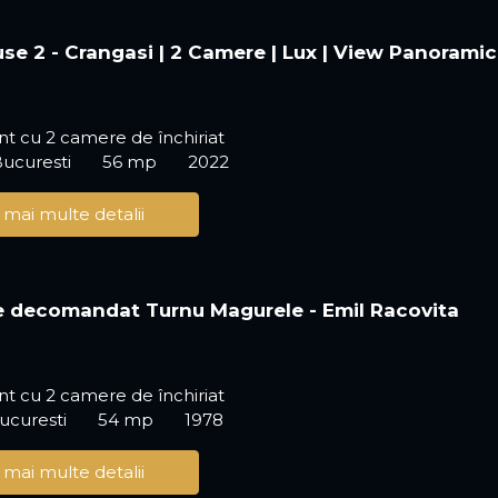
se 2 - Crangasi | 2 Camere | Lux | View Panoramic 
t cu 2 camere de închiriat
Bucuresti
56 mp
2022
 mai multe detalii
 decomandat Turnu Magurele - Emil Racovita
t cu 2 camere de închiriat
ucuresti
54 mp
1978
 mai multe detalii