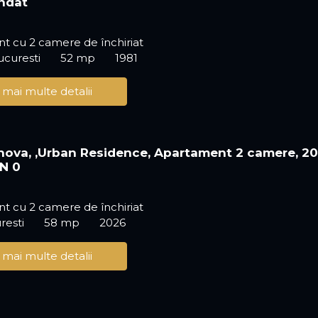
ndat
t cu 2 camere de închiriat
ucuresti
52 mp
1981
 mai multe detalii
ahova, ,Urban Residence, Apartament 2 camere, 2
N 0
t cu 2 camere de închiriat
resti
58 mp
2026
 mai multe detalii