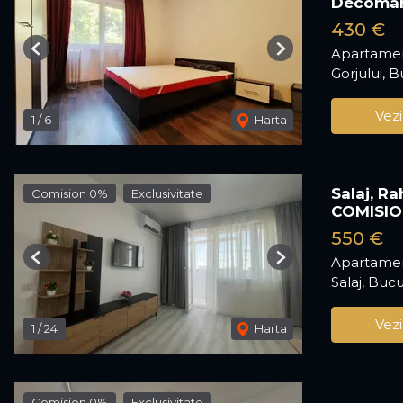
Decoma
430 €
Apartamen
Previous
Next
Gorjului, B
Vezi
1
/
6
Harta
Salaj, R
Comision 0%
Exclusivitate
COMISIO
550 €
Apartamen
Previous
Next
Salaj, Bucu
Vezi
1
/
24
Harta
Comision 0%
Exclusivitate