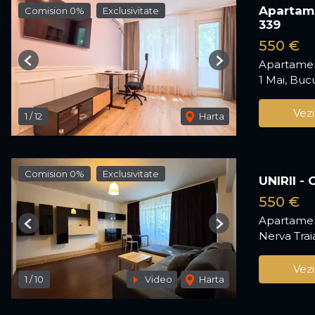
Apartame
Comision 0%
Exclusivitate
339
550 €
Apartamen
Previous
Next
1 Mai, Buc
Vezi
1
/
12
Harta
Comision 0%
Exclusivitate
UNIRII -
550 €
Apartamen
Previous
Next
Nerva Trai
Vezi
1
/
10
Video
Harta