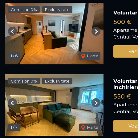
Comision 0%
Exclusivitate
Voluntar
500 €
Apartamen
Previous
Next
Central, Vo
Vezi
1
/
6
Harta
Voluntar
Comision 0%
Exclusivitate
Inchirier
550 €
Apartamen
Previous
Next
Central, Vo
Vezi
1
/
7
Harta