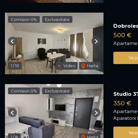
Comision 0%
Exclusivitate
Dobroiest
500 €
Apartamen
Previous
Next
Vezi
1
/
10
Video
Harta
Comision 0%
Exclusivitate
Studio 3
350 €
Apartamen
Previous
Next
Aparatorii 
Vezi
1
/
8
Harta