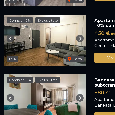
Apartame
Comision 0%
Exclusivitate
| 0% com
450 €
(n
Apartamen
Previous
Next
Central, 
Vezi
1
/
14
Harta
Baneasa 
Comision 0%
Exclusivitate
subtera
580 €
Apartamen
Previous
Next
Baneasa, 