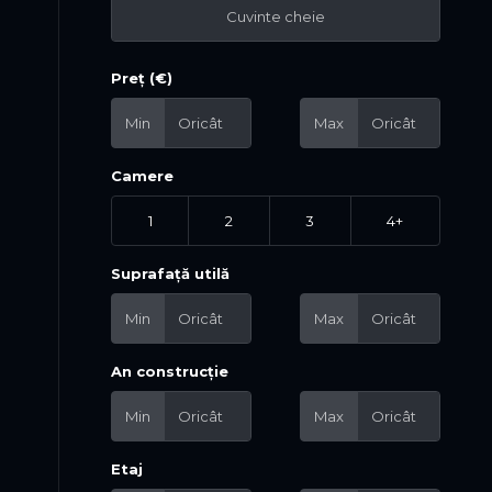
Preț (€)
Min
Max
Camere
1
2
3
4+
Suprafață utilă
Min
Max
An construcție
Min
Max
Etaj