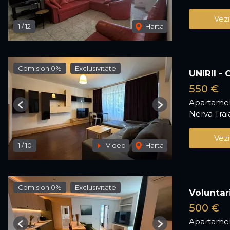
Vezi
1
/
12
Harta
Comision 0%
Exclusivitate
UNIRII -
550 €
Apartamen
Previous
Next
Nerva Trai
Vezi
1
/
10
Video
Harta
Comision 0%
Exclusivitate
Voluntar
500 €
Apartamen
Previous
Next