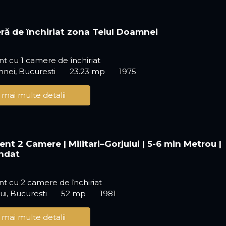
ră de închiriat zona Teiul Doamnei
 cu 1 camere de închiriat
nei, Bucuresti
23.23 mp
1975
 mai multe detalii
nt 2 Camere | Militari–Gorjului | 5-6 min Metrou |
ndat
t cu 2 camere de închiriat
ui, Bucuresti
52 mp
1981
 mai multe detalii