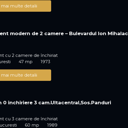
 mai multe detalii
nt modern de 2 camere – Bulevardul Ion Mihala
t cu 2 camere de închiriat
uresti
47 mp
1973
 mai multe detalii
 0 inchiriere 3 cam.Ultacentral,Sos.Panduri
t cu 3 camere de închiriat
ucuresti
60 mp
1989