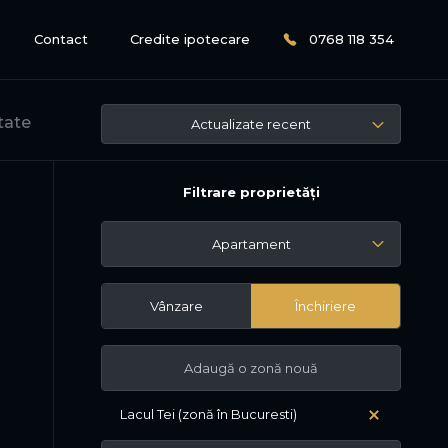
Contact
Credite ipotecare
0768 118 354
tate
Actualizate recent
Filtrare proprietăți
Apartament
Vânzare
Închiriere
Lacul Tei (zonă în Bucuresti)