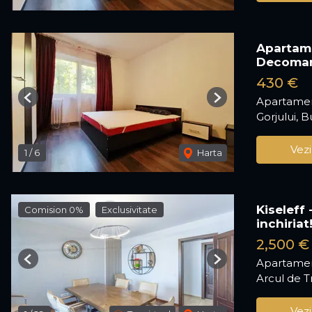
Apartame
Decoma
430 €
Apartamen
Previous
Next
Gorjului, B
Vezi
1
/
6
Harta
Kiseleff
Comision 0%
Exclusivitate
inchiriat
2,500 €
Apartamen
Previous
Next
Arcul de T
Vezi