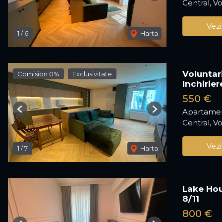
Central, Vo
Vezi
1
/
6
Harta
Voluntar
Comision 0%
Exclusivitate
Inchirier
550 €
Apartamen
Previous
Next
Central, Vo
Vezi
1
/
7
Harta
Lake Hou
8/11
800 €