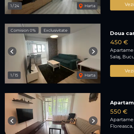
Vezi
1
/
24
Harta
Comision 0%
Exclusivitate
Doua cam
450 €
Apartamen
Previous
Next
Salaj, Bucu
Vezi
1
/
15
Harta
Apartame
550 €
Apartamen
Previous
Next
Floreasca,