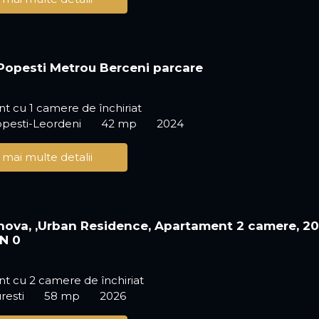
Popesti Metrou Berceni parcare
 cu 1 camere de închiriat
opesti-Leordeni
42 mp
2024
 mai multe detalii
ahova, ,Urban Residence, Apartament 2 camere, 2
N 0
t cu 2 camere de închiriat
resti
58 mp
2026