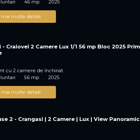
luntari
46 mp
2025
 mai multe detalii
i - Craiovei 2 Camere Lux 1/1 56 mp Bloc 2025 Pri
e
t cu 2 camere de închiriat
luntari
56 mp
2025
 mai multe detalii
se 2 - Crangasi | 2 Camere | Lux | View Panoramic 