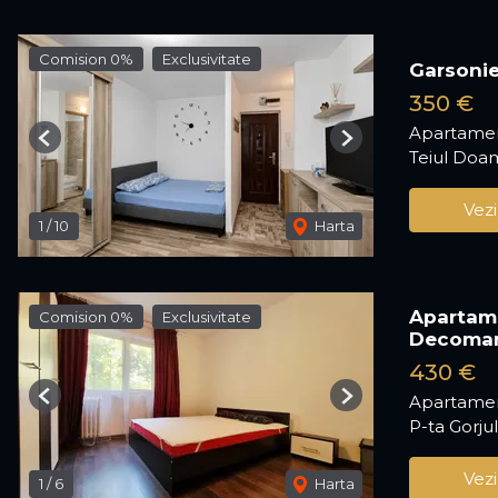
Comision 0%
Exclusivitate
Garsonie
350 €
Apartament
Previous
Next
Teiul Doam
Vezi
1
/
10
Harta
Apartame
Comision 0%
Exclusivitate
Decoma
430 €
Apartamen
Previous
Next
P-ta Gorjul
Vezi
1
/
6
Harta