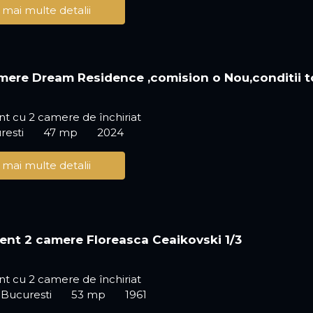
 mai multe detalii
ere Dream Residence ,comision o Nou,conditii 
t cu 2 camere de închiriat
resti
47 mp
2024
 mai multe detalii
nt 2 camere Floreasca Ceaikovski 1/3
t cu 2 camere de închiriat
 Bucuresti
53 mp
1961