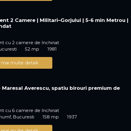
nt 2 Camere | Militari–Gorjului | 5-6 min Metrou |
ndat
t cu 2 camere de închiriat
ucuresti
52 mp
1981
 mai multe detalii
 - Maresal Averescu, spatiu birouri premium de
!
t cu 6 camere de închiriat
riumf, Bucuresti
158 mp
1937
 mai multe detalii