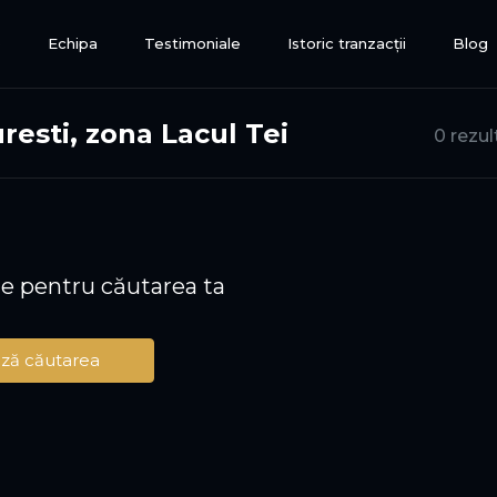
e
Echipa
Testimoniale
Istoric tranzacții
Blog
resti, zona Lacul Tei
0 rezul
te pentru căutarea ta
ză căutarea