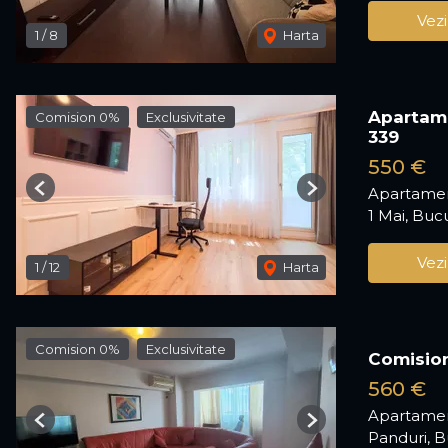
Vezi
1
/
8
Harta
Apartame
Comision 0%
Exclusivitate
339
550 €
Apartamen
Previous
Next
1 Mai, Buc
Vezi
1
/
12
Harta
Comision 0%
Exclusivitate
Comision
560 €
Apartamen
Previous
Next
Panduri, B