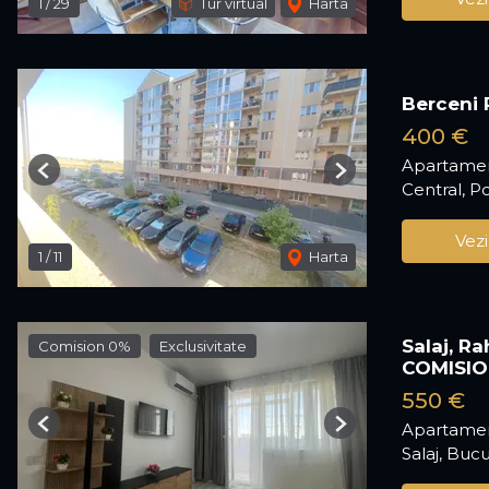
1
/
29
Tur virtual
Harta
Berceni 
400 €
Apartament
Previous
Next
Central, P
Vezi
1
/
11
Harta
Salaj, R
Comision 0%
Exclusivitate
COMISIO
550 €
Apartamen
Previous
Next
Salaj, Bucu