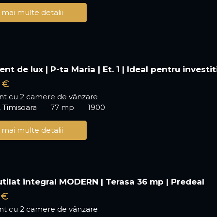
 mai multe detalii
t de lux | P-ta Maria | Et. 1 | Ideal pentru investit
 €
t cu 2 camere de vânzare
, Timisoara
77 mp
1900
 mai multe detalii
utilat integral MODERN | Terasa 36 mp | Predeal
 €
t cu 2 camere de vânzare