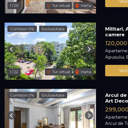
Vezi
1
/
20
Tur virtual
Harta
Militari,
Comision 0%
Exclusivitate
camere
120,000
Apartamen
Previous
Next
Apusului, 
Vezi
1
/
22
Tur virtual
Harta
Arcul de
Comision 0%
Exclusivitate
Art Dec
299,00
Apartamen
Previous
Next
Arcul de T