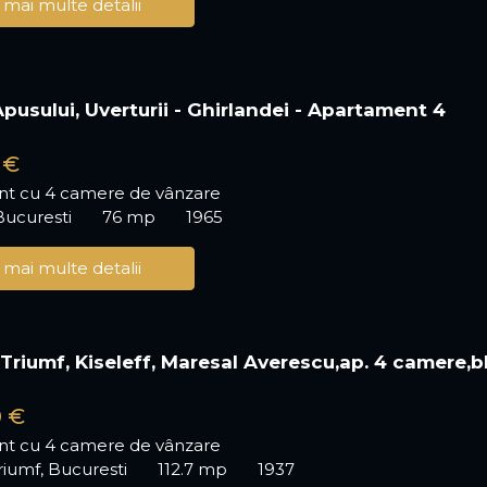
 mai multe detalii
 Apusului, Uverturii - Ghirlandei - Apartament 4
 €
t cu 4 camere de vânzare
Bucuresti
76 mp
1965
 mai multe detalii
 Triumf, Kiseleff, Maresal Averescu,ap. 4 camere,b
o
0 €
t cu 4 camere de vânzare
riumf, Bucuresti
112.7 mp
1937