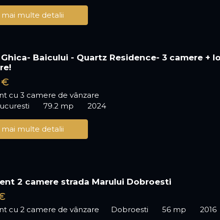
 mai multe detalii
hica- Baicului - Quartz Residence- 3 camere + l
re!
 €
t cu 3 camere de vânzare
Bucuresti
79.2 mp
2024
 mai multe detalii
nt 2 camere strada Marului Dobroesti
€
t cu 2 camere de vânzare
Dobroesti
56 mp
2016