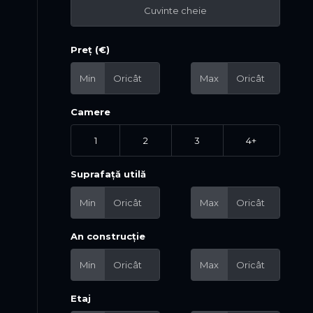
Preț (€)
Min
Max
Camere
1
2
3
4+
Suprafață utilă
Min
Max
An construcție
Min
Max
Etaj