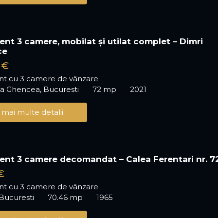
nt 3 camere, mobilat și utilat complet – Dimri
ce
 €
t cu 3 camere de vânzare
ea Ghencea, Bucuresti
72 mp
2021
 mai multe detalii
nt 3 camere decomandat – Calea Ferentari nr. 7
€
t cu 3 camere de vânzare
 Bucuresti
70.46 mp
1965