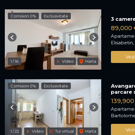
Comision 0%
Exclusivitate
3 camere
89,000 
Apartamen
Previous
Next
Elisabetin,
Vezi
1
/
16
Video
Harta
Avangar
Comision 0%
Exclusivitate
parcare 
139,900
Apartamen
Previous
Next
Bartolome
Vezi
1
/
22
Video
Tur virtual
Harta