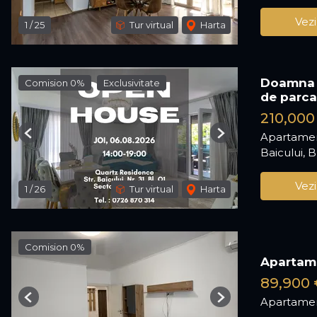
Vezi
1
/
25
Tur virtual
Harta
Doamna G
Comision 0%
Exclusivitate
de parca
210,000
Apartamen
Previous
Next
Baicului, 
Vezi
1
/
26
Tur virtual
Harta
Comision 0%
Apartame
89,900 
Apartamen
Previous
Next