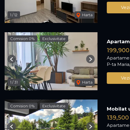
Vezi
1
/
12
Harta
Comision 0%
Exclusivitate
Apartamen
199,900
Apartamen
Previous
Next
P-ta Maria
Vezi
1
/
31
Harta
Comision 0%
Exclusivitate
Mobilat 
139,500
Apartamen
Previous
Next