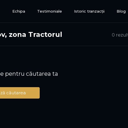
e
Echipa
Testimoniale
Istoric tranzacții
Blog
v, zona Tractorul
0 rezul
te pentru căutarea ta
ză căutarea