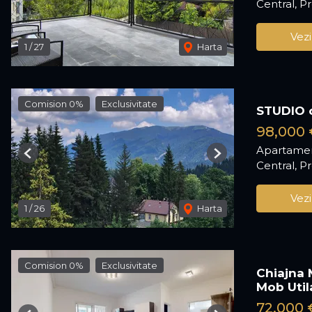
Central, P
Vezi
1
/
27
Harta
Comision 0%
Exclusivitate
STUDIO c
98,000 
Apartamen
Previous
Next
Central, P
Vezi
1
/
26
Harta
Comision 0%
Exclusivitate
Chiajna 
Mob Util
72,000