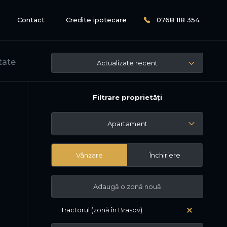
Contact
Credite ipotecare
0768 118 354
tate
Actualizate recent
Filtrare proprietăți
Apartament
Vânzare
Închiriere
Tractorul (zonă în Brasov)