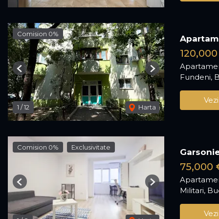
Comision 0%
Apartam
120,000
Apartamen
Previous
Next
Fundeni, B
Vezi
1
/
12
Harta
Comision 0%
Exclusivitate
Garsonie
75,000 
Apartamen
Previous
Next
Militari, B
Vezi