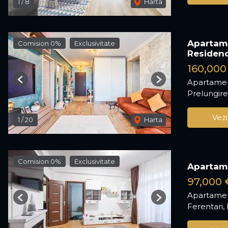
1
/
8
Harta
Apartame
Comision 0%
Exclusivitate
Residen
160,000
Apartamen
Previous
Next
Prelungir
Vezi
1
/
20
Harta
Comision 0%
Exclusivitate
Apartame
97,000 
Apartamen
Previous
Next
Ferentari,