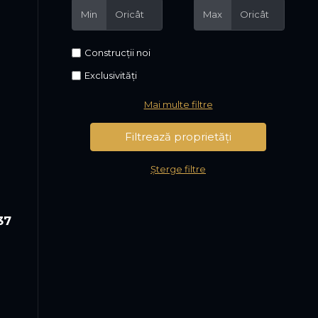
Min
Max
Construcții noi
Exclusivități
Mai multe filtre
Șterge filtre
37