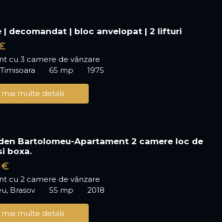
 | decomandat | bloc anvelopat | 2 lifturi
€
t cu 3 camere de vânzare
 Timisoara
65 mp
1975
 mai multe detalii
den Bartolomeu-Apartament 2 camere loc de
si boxa.
 €
t cu 2 camere de vânzare
u, Brasov
55 mp
2018
 mai multe detalii