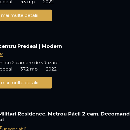
redeal
43 mp
2022
 mai multe detalii
entru Predeal | Modern
€
t cu 2 camere de vânzare
redeal
37.2 mp
2022
 mai multe detalii
Militari Residence, Metrou Păcii 2 cam. Decomand
at
 €
(negociabil)