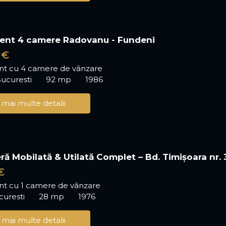
ent 4 camere Radovanu - Fundeni
 €
t cu 4 camere de vânzare
ucuresti
92 mp
1986
 mai multe detalii
ră Mobilată & Utilată Complet – Bd. Timișoara nr. 
€
t cu 1 camere de vânzare
ucuresti
28 mp
1976
 mai multe detalii