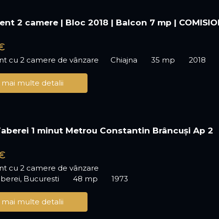
nt 2 camere | Bloc 2018 | Balcon 7 mp | COMISI
€
t cu 2 camere de vânzare
Chiajna
35 mp
2018
 mai multe detalii
aberei 1 minut Metrou Constantin Brâncuși Ap 2
€
t cu 2 camere de vânzare
berei, Bucuresti
48 mp
1973
 mai multe detalii