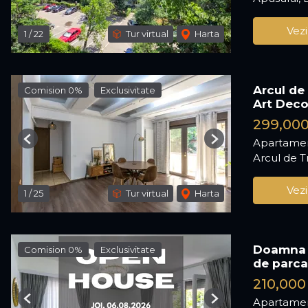
Vezi
1
/
22
Tur virtual
Harta
Arcul de
Comision 0%
Exclusivitate
Art Dec
299,00
Apartamen
Previous
Next
Arcul de T
Vezi
1
/
25
Tur virtual
Harta
Doamna G
Comision 0%
Exclusivitate
de parca
210,000
Apartamen
Previous
Next