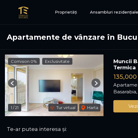
Proprietăți
Ansambluri rezidențial
Apartamente de vânzare în Bucur
Muncii B
Comision 0%
Exclusivitate
Termica
135,000
Apartamen
Previous
Next
Basarabia,
Vezi
1
/
21
Tur virtual
Harta
Te-ar putea interesa și: