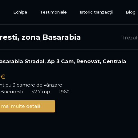
e
Echipa
Testimoniale
Istoric tranzacții
Blog
esti, zona Basarabia
1 rezu
asarabia Stradal, Ap 3 Cam, Renovat, Centrala
 €
t cu 3 camere de vânzare
 Bucuresti
52.7 mp
1960
 mai multe detalii