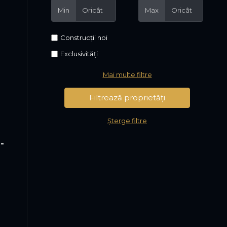
Min
Max
Construcții noi
Exclusivități
Mai multe filtre
Șterge filtre
-