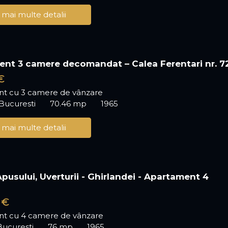
 mai multe detalii
nt 3 camere decomandat – Calea Ferentari nr. 7
€
t cu 3 camere de vânzare
 Bucuresti
70.46 mp
1965
 mai multe detalii
 Apusului, Uverturii - Ghirlandei - Apartament 4
 €
t cu 4 camere de vânzare
Bucuresti
76 mp
1965