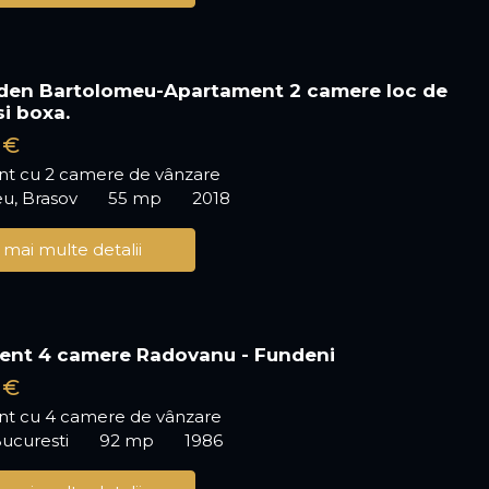
den Bartolomeu-Apartament 2 camere loc de
si boxa.
 €
t cu 2 camere de vânzare
u, Brasov
55 mp
2018
 mai multe detalii
ent 4 camere Radovanu - Fundeni
 €
t cu 4 camere de vânzare
ucuresti
92 mp
1986