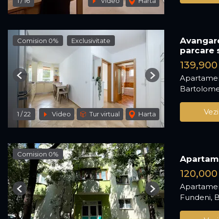
1
/
16
Video
Harta
Avangar
Comision 0%
Exclusivitate
parcare 
139,900
Apartamen
Previous
Next
Bartolome
Vezi
1
/
22
Video
Tur virtual
Harta
Comision 0%
Apartam
120,000
Apartamen
Previous
Next
Fundeni, B