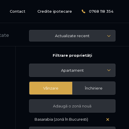
Contact
Credite ipotecare
0768 118 354
ltate
Actualizate recent
Filtrare proprietăți
Apartament
Vânzare
Închiriere
Basarabia (zonă în Bucuresti)