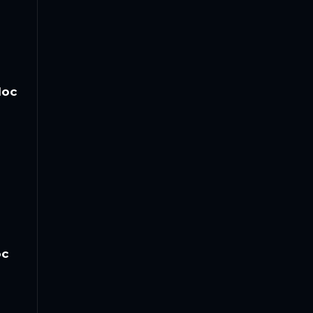
loc
oc