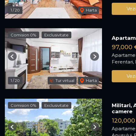
Vezi
1
/
20
Harta
Comision 0%
Exclusivitate
Apartame
97,000 
Apartamen
Previous
Next
Ferentari,
Vezi
1
/
20
Tur virtual
Harta
Militari,
Comision 0%
Exclusivitate
camere
120,000
Apartamen
Previous
Next
Apusului, 