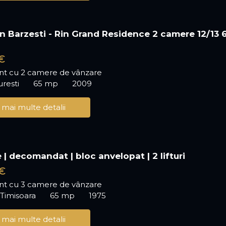
an Barzesti - Rin Grand Residence 2 camere 12/13 
€
t cu 2 camere de vânzare
uresti
65 mp
2009
 mai multe detalii
 | decomandat | bloc anvelopat | 2 lifturi
€
t cu 3 camere de vânzare
 Timisoara
65 mp
1975
 mai multe detalii