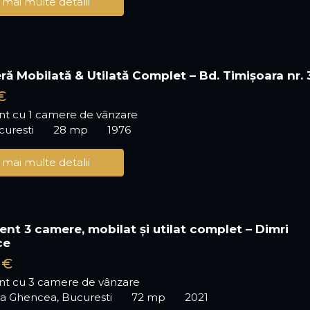
 mai multe detalii
ră Mobilată & Utilată Complet – Bd. Timișoara nr. 
€
t cu 1 camere de vânzare
ucuresti
28 mp
1976
 mai multe detalii
nt 3 camere, mobilat și utilat complet – Dimri
ce
 €
t cu 3 camere de vânzare
ea Ghencea, Bucuresti
72 mp
2021