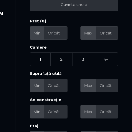
ON
Preț (€)
Min
Max
Camere
1
2
3
4+
Suprafață utilă
Min
Max
An construcție
Min
Max
Etaj