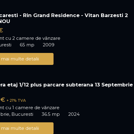
caresti - Rin Grand Residence - Vitan Barzesti 2
NOU
€
t cu 2 camere de vânzare
uresti
65 mp
2009
 mai multe detalii
ra etaj 1/12 plus parcare subterana 13 Septembrie 
 €
+ 21% TVA
t cu 1 camere de vânzare
rie, Bucuresti
36.5 mp
2024
 mai multe detalii