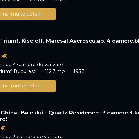
 mai multe detalii
 Triumf, Kiseleff, Maresal Averescu,ap. 4 camere,b
o
0 €
t cu 4 camere de vânzare
riumf, Bucuresti
112.7 mp
1937
 mai multe detalii
hica- Baicului - Quartz Residence- 3 camere + l
re!
 €
t cu 3 camere de vânzare