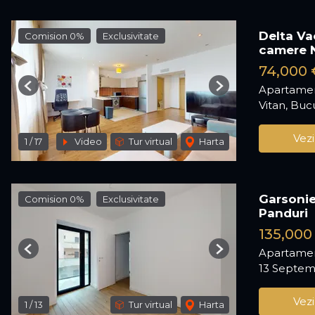
Delta Va
Comision 0%
Exclusivitate
camere 
74,000 
Apartamen
Previous
Next
Vitan, Buc
Vezi
1
/
17
Video
Tur virtual
Harta
Garsonie
Comision 0%
Exclusivitate
Panduri
135,000
Apartamen
Previous
Next
13 Septemb
Vezi
1
/
13
Tur virtual
Harta