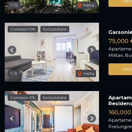
Vezi
1
/
12
Harta
Comision 0%
Exclusivitate
Garsonie
75,000 
Apartamen
Previous
Next
Militari, B
Vezi
1
/
8
Harta
Apartame
Comision 0%
Exclusivitate
Residen
160,000
Apartamen
Previous
Next
Prelungir