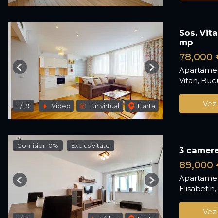
Sos. Vit
mp
78,000 
Apartamen
Previous
Next
Vitan, Buc
Vezi
1
/
19
Video
Tur virtual
Harta
Comision 0%
Exclusivitate
3 camere
89,000 
Apartamen
Previous
Next
Elisabetin,
Vezi