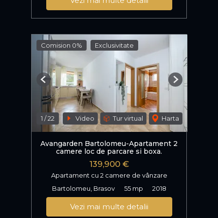
Vezi mai multe detalii
Comision 0%
Exclusivitate
Previous
Next
1
/
22
Video
Tur virtual
Harta
Avangarden Bartolomeu-Apartament 2
camere loc de parcare si boxa.
139,900 €
Apartament cu 2 camere de vânzare
Bartolomeu, Brasov
55 mp
2018
Vezi mai multe detalii