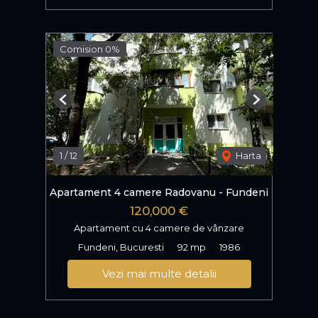
Comision 0%
Previous
Next
1
/
12
Harta
Apartament 4 camere Radovanu - Fundeni
120,000 €
Apartament cu 4 camere de vânzare
Fundeni, Bucuresti
92 mp
1986
Vezi mai multe detalii