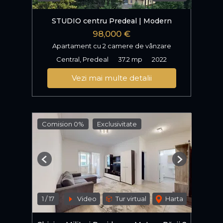
STUDIO centru Predeal | Modern
98,000 €
Apartament cu 2 camere de vânzare
Central, Predeal
37.2 mp
2022
Vezi mai multe detalii
Comision 0%
Exclusivitate
Previous
Next
1
/
17
Video
Tur virtual
Harta