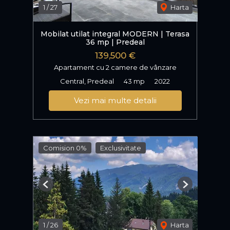
1
/
27
Harta
Mobilat utilat integral MODERN | Terasa
36 mp | Predeal
139,500 €
Apartament cu 2 camere de vânzare
Central, Predeal
43 mp
2022
Vezi mai multe detalii
Comision 0%
Exclusivitate
Previous
Next
1
/
26
Harta