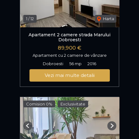
1
/
12
Harta
Apartament 2 camere strada Marului
Dobroesti
89,900 €
Apartament cu 2 camere de vânzare
Dobroesti
56 mp
2016
Vezi mai multe detalii
Comision 0%
Exclusivitate
Previous
Next