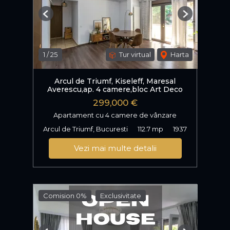
Previous
Next
1
/
25
Tur virtual
Harta
Arcul de Triumf, Kiseleff, Maresal
Averescu,ap. 4 camere,bloc Art Deco
299,000 €
Apartament cu 4 camere de vânzare
Arcul de Triumf, Bucuresti
112.7 mp
1937
Vezi mai multe detalii
Comision 0%
Exclusivitate