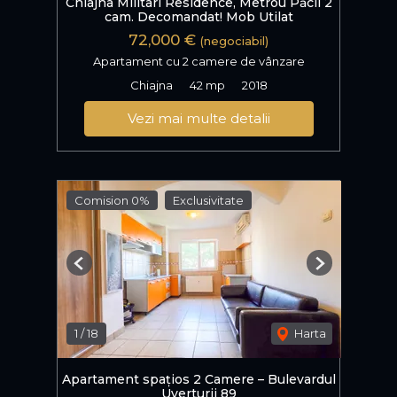
Chiajna Militari Residence, Metrou Păcii 2
cam. Decomandat! Mob Utilat
72,000 €
(negociabil)
Apartament cu 2 camere de vânzare
Chiajna
42 mp
2018
Vezi mai multe detalii
Comision 0%
Exclusivitate
Previous
Next
1
/
18
Harta
Apartament spațios 2 Camere – Bulevardul
Uverturii 89