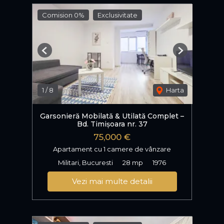
Comision 0%
Exclusivitate
Previous
Next
1
/
8
Harta
Garsonieră Mobilată & Utilată Complet –
Bd. Timișoara nr. 37
75,000 €
Apartament cu 1 camere de vânzare
Militari, Bucuresti
28 mp
1976
Vezi mai multe detalii