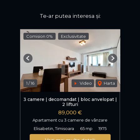
Te-ar putea interesa și:
Comision 0%
Exclusivitate
Previous
Next
1
/
16
Video
Harta
3 camere | decomandat | bloc anvelopat |
2 lifturi
89,000 €
Apartament cu 3 camere de vânzare
Elisabetin, Timisoara
65 mp
1975