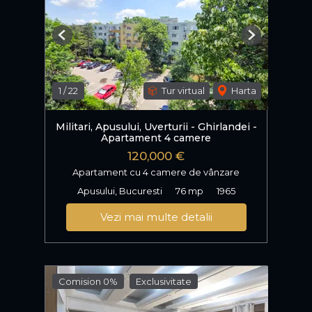
Previous
Next
1
/
22
Tur virtual
Harta
Militari, Apusului, Uverturii - Ghirlandei -
Apartament 4 camere
120,000 €
Apartament cu 4 camere de vânzare
Apusului, Bucuresti
76 mp
1965
Vezi mai multe detalii
Comision 0%
Exclusivitate