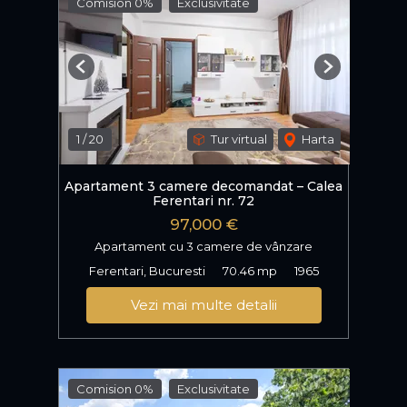
Comision 0%
Exclusivitate
Previous
Next
1
/
20
Tur virtual
Harta
Apartament 3 camere decomandat – Calea
Ferentari nr. 72
97,000 €
Apartament cu 3 camere de vânzare
Ferentari, Bucuresti
70.46 mp
1965
Vezi mai multe detalii
Comision 0%
Exclusivitate