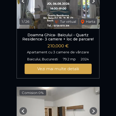
Previous
Next
1
/
26
Tur virtual
Harta
Doamna Ghica- Baicului - Quartz
Residence- 3 camere + loc de parcare!
210,000 €
Apartament cu 3 camere de vânzare
Baicului, Bucuresti
79.2 mp
2024
Vezi mai multe detalii
Comision 0%
Previous
Next