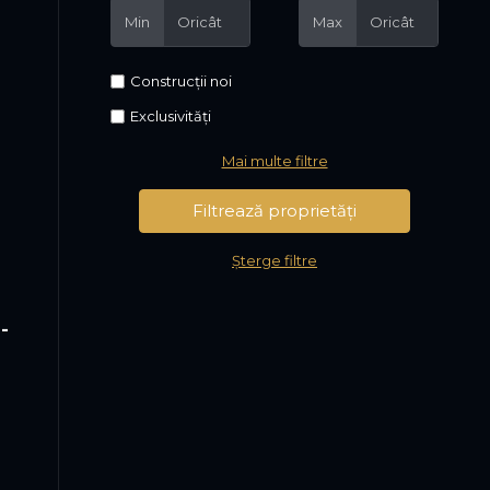
Min
Max
Construcții noi
Exclusivități
Mai multe filtre
Șterge filtre
-