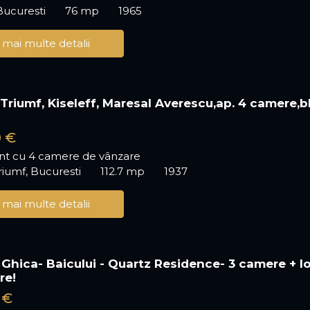
Bucuresti
76 mp
1965
 mai multe detalii
 Triumf, Kiseleff, Maresal Averescu,ap. 4 camere,b
o
0 €
t cu 4 camere de vânzare
riumf, Bucuresti
112.7 mp
1937
 mai multe detalii
hica- Baicului - Quartz Residence- 3 camere + l
re!
 €