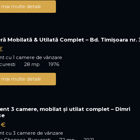
 mai multe detalii
ră Mobilată & Utilată Complet – Bd. Timișoara nr. 
€
t cu 1 camere de vânzare
ucuresti
28 mp
1976
 mai multe detalii
nt 3 camere, mobilat și utilat complet – Dimri
ce
 €
t cu 3 camere de vânzare
ea Ghencea, Bucuresti
72 mp
2021