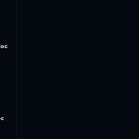
loc
oc