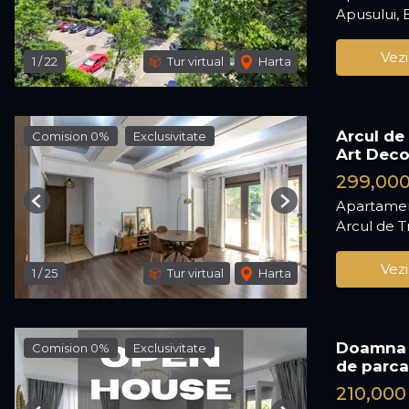
Apusului, 
Vezi
1
/
22
Tur virtual
Harta
Arcul de
Comision 0%
Exclusivitate
Art Dec
299,00
Apartamen
Previous
Next
Arcul de T
Vezi
1
/
25
Tur virtual
Harta
Doamna G
Comision 0%
Exclusivitate
de parca
210,000