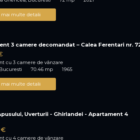
 mai multe detalii
nt 3 camere decomandat – Calea Ferentari nr. 7
€
t cu 3 camere de vânzare
 Bucuresti
70.46 mp
1965
 mai multe detalii
 Apusului, Uverturii - Ghirlandei - Apartament 4
 €
t cu 4 camere de vânzare