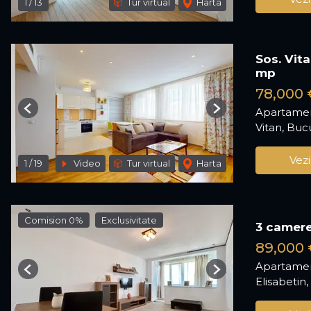
1
/
13
Tur virtual
Harta
Sos. Vit
mp
78,000 
Apartamen
Previous
Next
Vitan, Buc
Vezi
1
/
19
Video
Tur virtual
Harta
Comision 0%
Exclusivitate
3 camere
89,000 
Apartamen
Previous
Next
Elisabetin,