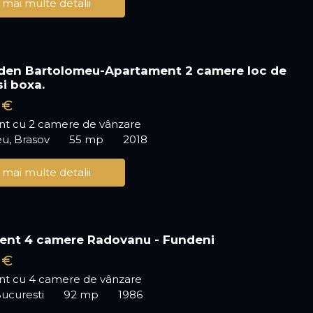
 mai multe detalii
den Bartolomeu-Apartament 2 camere loc de
si boxa.
 €
t cu 2 camere de vânzare
u, Brasov
55 mp
2018
 mai multe detalii
ent 4 camere Radovanu - Fundeni
 €
t cu 4 camere de vânzare
ucuresti
92 mp
1986