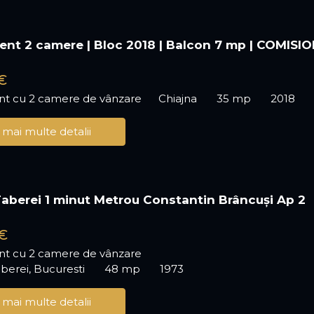
nt 2 camere | Bloc 2018 | Balcon 7 mp | COMISI
€
t cu 2 camere de vânzare
Chiajna
35 mp
2018
 mai multe detalii
aberei 1 minut Metrou Constantin Brâncuși Ap 2
€
t cu 2 camere de vânzare
berei, Bucuresti
48 mp
1973
 mai multe detalii