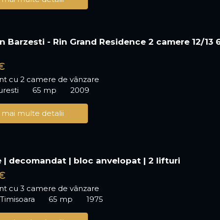
an Barzesti - Rin Grand Residence 2 camere 12/13 
€
t cu 2 camere de vânzare
uresti
65 mp
2009
 mai multe detalii
 | decomandat | bloc anvelopat | 2 lifturi
€
t cu 3 camere de vânzare
 Timisoara
65 mp
1975