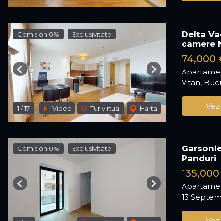
Delta Va
Comision 0%
Exclusivitate
camere 
74,000 
Apartamen
Previous
Next
Vitan, Buc
Vezi
1
/
17
Video
Tur virtual
Harta
Garsonie
Comision 0%
Exclusivitate
Panduri
135,000
Apartamen
Previous
Next
13 Septemb
Vezi