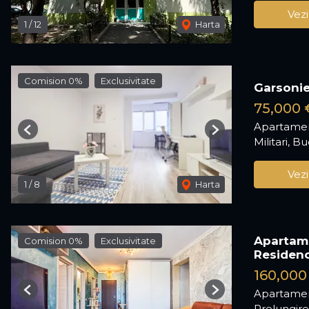
Vezi
1
/
12
Harta
Comision 0%
Exclusivitate
Garsonie
75,000 
Apartamen
Previous
Next
Militari, B
Vezi
1
/
8
Harta
Apartame
Comision 0%
Exclusivitate
Residen
160,000
Apartamen
Previous
Next
Prelungir