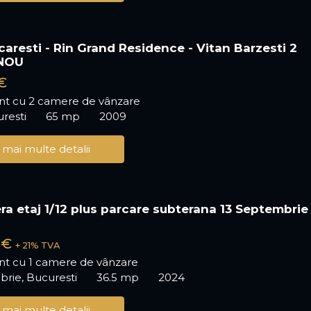
caresti - Rin Grand Residence - Vitan Barzesti 2
NOU
€
t cu 2 camere de vânzare
uresti
65 mp
2009
 mai multe detalii
ra etaj 1/12 plus parcare subterana 13 Septembrie 
 €
+ 21% TVA
t cu 1 camere de vânzare
rie, Bucuresti
36.5 mp
2024
 mai multe detalii