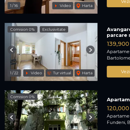
Vezi
1
/
16
Video
Harta
Avangar
Comision 0%
Exclusivitate
parcare 
139,900
Apartamen
Previous
Next
Bartolome
Vezi
1
/
22
Video
Tur virtual
Harta
Comision 0%
Apartam
120,000
Apartamen
Previous
Next
Fundeni, B