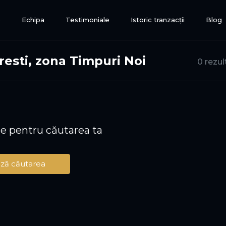
e
Echipa
Testimoniale
Istoric tranzacții
Blog
esti, zona Timpuri Noi
0 rezul
te pentru căutarea ta
ză căutarea