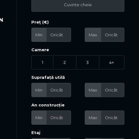
ON
Preț (€)
Min
Max
Camere
1
2
3
4+
Suprafață utilă
Min
Max
An construcție
Min
Max
Etaj