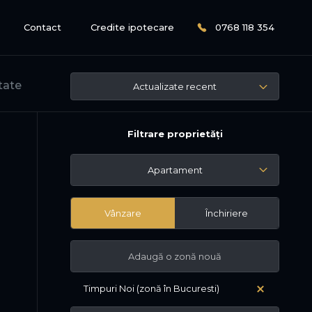
Contact
Credite ipotecare
0768 118 354
tate
Actualizate recent
Filtrare proprietăți
Apartament
Vânzare
Închiriere
Timpuri Noi (zonă în Bucuresti)