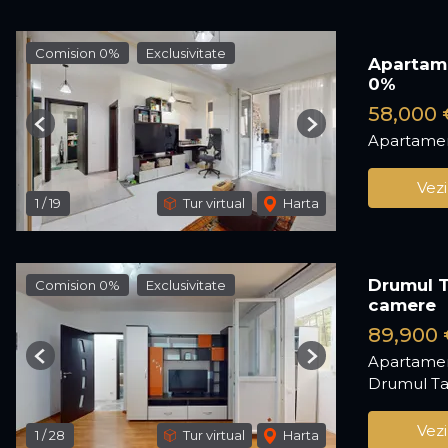
Comision 0%
Exclusivitate
Apartame
0%
58,000 
Previous
Next
Apartamen
Vezi
1
/
19
Tur virtual
Harta
Drumul T
Comision 0%
Exclusivitate
camere
89,900 
Apartamen
Previous
Next
Drumul Ta
Vezi
1
/
28
Tur virtual
Harta