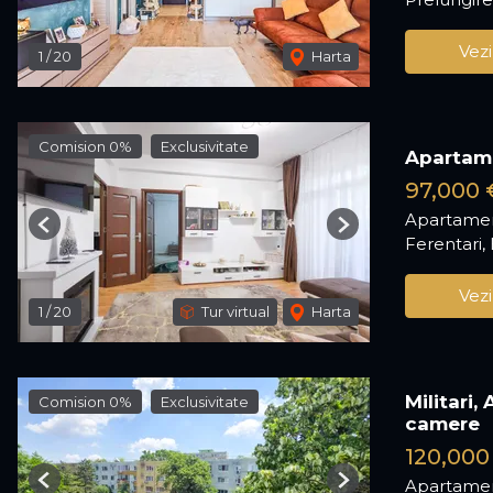
Vezi
1
/
20
Harta
Comision 0%
Exclusivitate
Apartame
97,000 
Apartamen
Previous
Next
Ferentari,
Vezi
1
/
20
Tur virtual
Harta
Militari,
Comision 0%
Exclusivitate
camere
120,000
Apartamen
Previous
Next